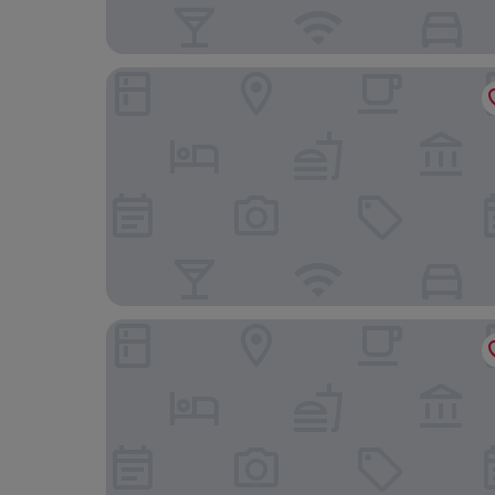
Silverwood Inn
Bayview Inn