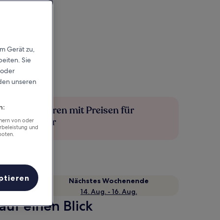
em Gerät zu,
eiten. Sie
 oder
rden unseren
n:
Mehr sparen mit Preisen für
Mitglieder
chern von oder
rbeleistung und
boten.
ptieren
Nächstes Wochenende
14. Aug. - 16. Aug.
auf einen Blick