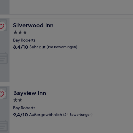
(133
Bewertungen)
Silverwood Inn
Silverwood Inn
3.0-
Sterne-
Bay Roberts
Unterkunft
8.4
8,4/10
Sehr gut
(196 Bewertungen)
von
10,
Sehr
gut,
(196
Bewertungen)
Bayview Inn
Bayview Inn
2.0-
Sterne-
Bay Roberts
Unterkunft
9.4
9,4/10
Außergewöhnlich
(24 Bewertungen)
von
10,
Außergewöhnlich,