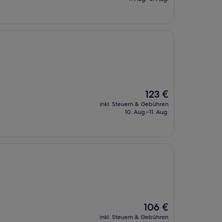
99 €
Der
123 €
Preis
inkl. Steuern & Gebühren
beträgt
10. Aug.–11. Aug.
123 €
Der
106 €
Preis
inkl. Steuern & Gebühren