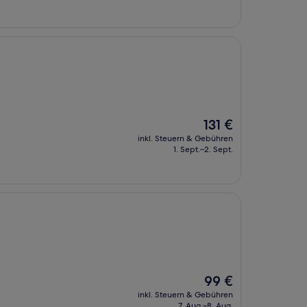
101 €
Der
131 €
Preis
inkl. Steuern & Gebühren
beträgt
1. Sept.–2. Sept.
131 €
Der
99 €
Preis
inkl. Steuern & Gebühren
beträgt
7. Aug.–8. Aug.