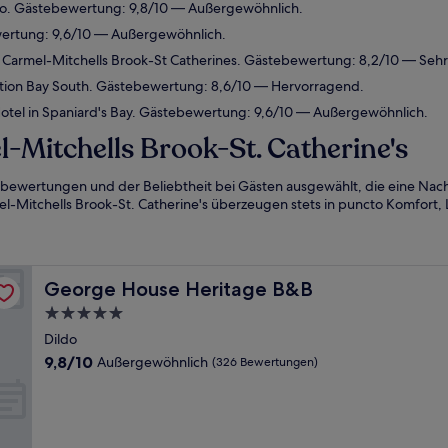
do. Gästebewertung: 9,8/10 — Außergewöhnlich.
wertung: 9,6/10 — Außergewöhnlich.
 Carmel-Mitchells Brook-St Catherines. Gästebewertung: 8,2/10 — Sehr
tion Bay South. Gästebewertung: 8,6/10 — Hervorragend.
tel in Spaniard's Bay. Gästebewertung: 9,6/10 — Außergewöhnlich.
-Mitchells Brook-St. Catherine's
bewertungen und der Beliebtheit bei Gästen ausgewählt, die eine Nacht
Mitchells Brook-St. Catherine's überzeugen stets in puncto Komfort, La
George House Heritage B&B
George House Heritage B&B
5.0-
Sterne-
Dildo
Unterkunft
9.8
9,8/10
Außergewöhnlich
(326 Bewertungen)
von
10,
Außergewöhnlich,
(326