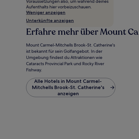
wurde.
Voraussetzungen also, um während deines
Preise
Aufenthalts hier vorbeizuschauen.
und
Weniger anzeigen
Verfügbarkeiten
Unterkünfte anzeigen
können
sich
Erfahre mehr über Mount Car
ändern.
Es
Mount Carmel-Mitchells Brook-St. Catherine's
können
zusätzliche
ist bekannt für sein Golfangebot. In der
Bedingungen
Umgebung findest du Attraktionen wie
gelten.
Cataracts Provincial Park und Rocky River
Fishway.
Alle Hotels in Mount Carmel-
Mitchells Brook-St. Catherine's
anzeigen