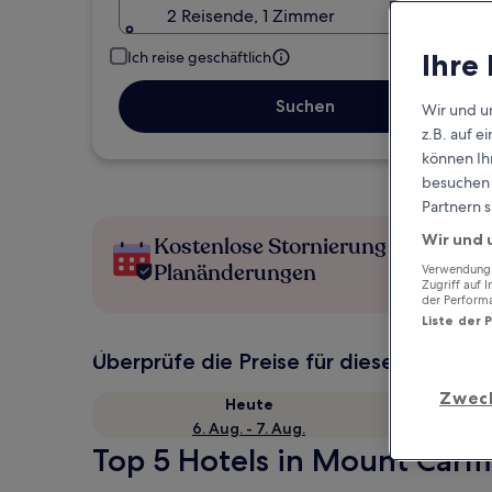
2 Reisende, 1 Zimmer
Ihre
Ich reise geschäftlich
Suchen
Wir und u
z.B. auf 
können Ihr
besuchen S
Partnern s
Wir und 
Kostenlose Stornierung bei
Planänderungen
Verwendung g
Zugriff auf 
der Perform
Liste der 
Überprüfe die Preise für diese Daten
Zwec
Heute
6. Aug. - 7. Aug.
Top 5 Hotels in Mount Carme