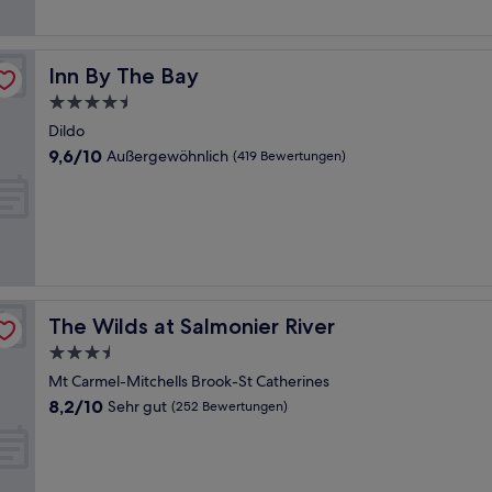
Bewertungen)
Inn By The Bay
Inn By The Bay
4.5-
Sterne-
Dildo
Unterkunft
9.6
9,6/10
Außergewöhnlich
(419 Bewertungen)
von
10,
Außergewöhnlich,
(419
Bewertungen)
The Wilds at Salmonier River
The Wilds at Salmonier River
3.5-
Sterne-
Mt Carmel-Mitchells Brook-St Catherines
Unterkunft
8.2
8,2/10
Sehr gut
(252 Bewertungen)
von
10,
Sehr
gut,