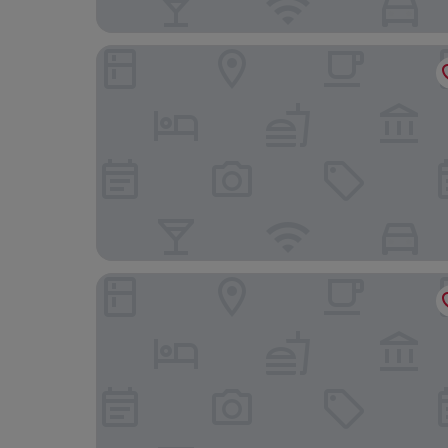
Inn By The Bay
The Wilds at Salmonier River