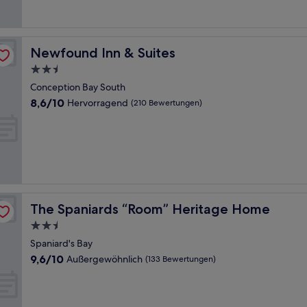
(252
Bewertungen)
Newfound Inn & Suites
Newfound Inn & Suites
2.5-
Sterne-
Conception Bay South
Unterkunft
8.6
8,6/10
Hervorragend
(210 Bewertungen)
von
10,
Hervorragend,
(210
Bewertungen)
The Spaniards “Room” Heritage Home
The Spaniards “Room” Heritage Home
2.5-
Sterne-
Spaniard's Bay
Unterkunft
9.6
9,6/10
Außergewöhnlich
(133 Bewertungen)
von
10,
Außergewöhnlich,