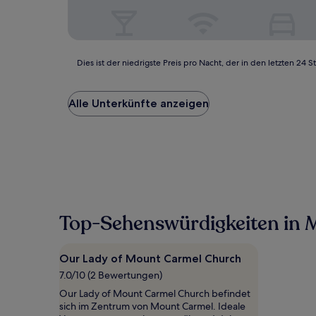
Dies
Dies ist der niedrigste Preis pro Nacht, der in den letzten 
ist
der
niedrigste
Alle Unterkünfte anzeigen
Preis
pro
Nacht,
der
in
den
letzten
24 Stunden
für
Top-Sehenswürdigkeiten in M
einen
Aufenthalt
mit
Our Lady of Mount Carmel Church
1 Übernachtung
7.0/10 (2 Bewertungen)
von
2 Erwachsenen
Our Lady of Mount Carmel Church befindet
gefunden
sich im Zentrum von Mount Carmel. Ideale