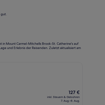
 gut.
 in Mount Carmel-Mitchells Brook-St. Catherine's auf
ge und Erlebnis der Reisenden. Zuletzt aktualisiert am
Der
127 €
Preis
inkl. Steuern & Gebühren
beträgt
7. Aug.–8. Aug.
127 €