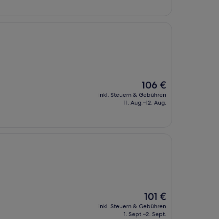
Der
106 €
Preis
inkl. Steuern & Gebühren
beträgt
11. Aug.–12. Aug.
106 €
Der
101 €
Preis
inkl. Steuern & Gebühren
beträgt
1. Sept.–2. Sept.