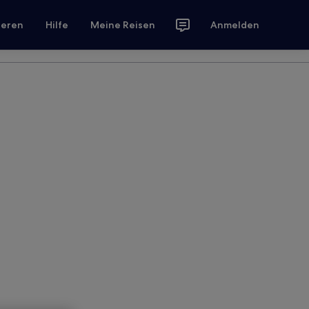
ieren
Hilfe
Meine Reisen
Anmelden