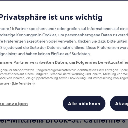
 Privatsphäre ist uns wichtig
nsere
16
Partner speichern und/ oder greifen auf Informationen auf ein
eindeutige Kennungen in Cookies, um personenbezogene Daten zu verarb
e Präferenzen akzeptieren oder verwalten. Klicken Sie dazu bitte unten
ie jederzeit die Seite der Datenschutzrichtlinie. Diese Präferenzen we
ignalisiert und haben keinen Einfluss auf Surfdaten.
unsere Partner verarbeiten Daten, um Folgendes bereitzustelle
Verdiene Prämien für jede
wahrgenommene Übernachtung
enauer Standortdaten. Endgeräteeigenschaften zur Identifikation aktiv abfragen. Spei
Informationen auf einem Endgerät. Personalisierte Werbung und Inhalte, Messung von We
ance von Inhalten, Zielgruppenforschung sowie Entwicklung und Verbesserung von Ange
Partner (Lieferanten)
ke anzeigen
Alle ablehnen
Akze
Morgen
Dieses Wochenende
7. Aug. - 8. Aug.
7. Aug. - 9. Aug.
l-Mitchells Brook-St. Catherine's 