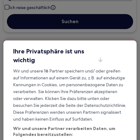
Ich reise geschäftlich
Suchen
Kostenlose Stornierung bei
Ihre Privatsphäre ist uns
Planänderungen
wichtig
Verdiene Prämien für jede
Wir und unsere
16
Partner speichern und/ oder greifen
wahrgenommene Übernachtung
auf Informationen auf einem Gerät zu, z.B. auf eindeutige
Kennungen in Cookies, um personenbezogene Daten zu
verarbeiten. Sie können Ihre Präferenzen akzeptieren
Mehr sparen mit Preisen für Mitglieder
oder verwalten. Klicken Sie dazu bitte unten oder
besuchen Sie jederzeit die Seite der Datenschutzrichtlinie.
Diese Präferenzen werden unseren Partnern signalisiert
Überprüfe die Preise für diese Daten
und haben keinen Einfluss auf Surfdaten.
Wir und unsere Partner verarbeiten Daten, um
Heute
Morgen
Folgendes bereitzustellen:
6. Aug. - 7. Aug.
7. Aug. - 8. Aug.