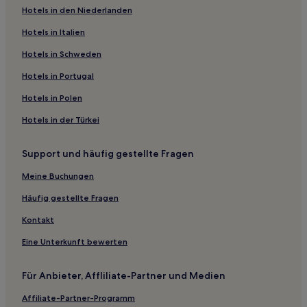
Hotels in den Niederlanden
Bishop's Falls Hotels
Botwood Hotels
Hotels in Italien
Glenwood Hotels
Hotels in Schweden
Piccadilly Hotels
Hotels in Portugal
Burnt Islands Hotels
Hotels in Polen
Port au Port Hotels
Hotels in der Türkei
Westport Hotels
Support und häufig gestellte Fragen
Hotels nahe Leuchtturm von Cape Ray
Isle aux Morts Hotels
Meine Buchungen
Hotels nahe Codroy Valley Provincial Park
Häufig gestellte Fragen
Hotels nahe Scott's Cove Park
Kontakt
Daniel's Harbour Hotels
Eine Unterkunft bewerten
Hotels nahe Exploits Lanes
Für Anbieter, Affliliate-Partner und Medien
Ferienwohnungen in Rocky Harbour
Affiliate-Partner-Programm
3-Sterne-Hotels in Corner Brook