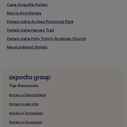
Cape Anguille Hotels
Norris Arm Hotels
Hotels nahe Arches Provincial Park
Hotels nahe Harvey Trail
Hotels nahe Holy Trinity Anglican Church
Neufundland: Hotels
Lamaline Hotels
Badger Hotels
Peterview Hotels
St. George's Hotels
Top-Reiseziele
Port au Port East Hotels
Hotels in Deutschland
Hotels nahe Shallow Bay Beach
Hotels in den USA
Port Anson Hotels
Hotels in Tschechien
Hotels nahe Leuchtturm von Woody Point
Hotels in Österreich
Hotels nahe Mary March Provincial Museum