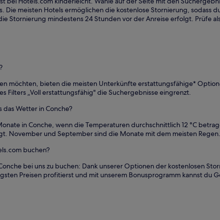
ist bei Hotels.com kinderleicht. Wähle auf der Seite mit den Suchergeb
us. Die meisten Hotels ermöglichen die kostenlose Stornierung, sodass du
ass die Stornierung mindestens 24 Stunden vor der Anreise erfolgt. Prüfe
?
iben möchten, bieten die meisten Unterkünfte erstattungsfähige* Option
 Filters „Voll erstattungsfähig" die Suchergebnisse eingrenzt.
s das Wetter in Conche?
onate in Conche, wenn die Temperaturen durchschnittlich 12 °C betrage
liegt. November und September sind die Monate mit dem meisten Regen
tels.com buchen?
 Conche bei uns zu buchen: Dank unserer Optionen der kostenlosen Storn
edrigsten Preisen profitierst und mit unserem Bonusprogramm kannst du