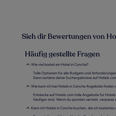
der
in
den
letzten
24 Stunden
für
einen
Sieh dir Bewertungen von Hote
Aufenthalt
mit
1 Übernachtung
von
Häufig gestellte Fragen
2 Erwachsenen
gefunden
wurde.
Wie viel kostet ein Hotel in Conche?
Preise
und
Tolle Optionen für alle Budgets und Anforderungen
Verfügbarkeiten
Dann sortiere deine Suchergebnisse auf Hotels.com
können
sich
Wie kann ich bei Hotels in Conche Angebote finden
ändern.
Entdecke auf Hotels.com tolle Angebote für Hote
Es
häufiger sind. Wenn du spontan verreist, verpasse 
können
zusätzliche
Kann ich Hotels in Conche buchen, die ich kostenlos 
Bedingungen
gelten.