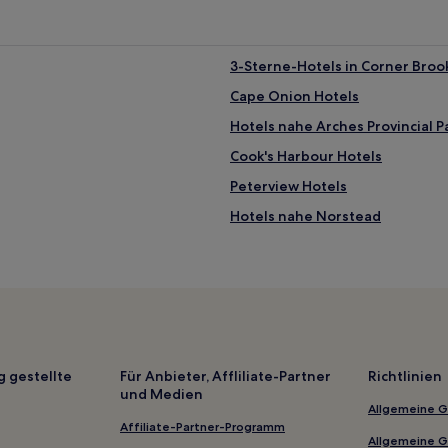
3-Sterne-Hotels in Corner Broo
Cape Onion Hotels
Hotels nahe Arches Provincial P
Cook's Harbour Hotels
Peterview Hotels
Hotels nahe Norstead
L'anse-Au-Loup Hotels
Goose Cove East Hotels
Hotels nahe Leuchtturm von Wo
Roddickton-Bide Arm Hotels
Hotels nahe Leuchtturm Long P
g gestellte
Für Anbieter, Affliliate-Partner
Richtlinien
und Medien
Anchor Point Hotels
Allgemeine 
L'anse-Amour Hotels
Affiliate-Partner-Programm
Allgemeine 