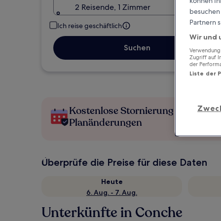
können Ihr
2 Reisende, 1 Zimmer
besuchen S
Partnern s
Ich reise geschäftlich
Wir und 
Suchen
Verwendung g
Zugriff auf 
der Perform
Liste der 
Zwec
Kostenlose Stornierung bei
Planänderungen
Überprüfe die Preise für diese Daten
Heute
6. Aug. - 7. Aug.
Unterkünfte in Conche