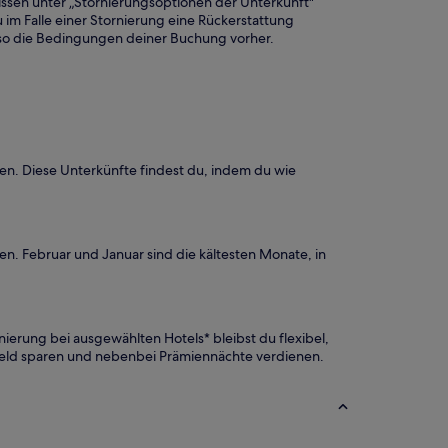
nissen unter „Stornierungsoptionen der Unterkunft"
 im Falle einer Stornierung eine Rückerstattung
 also die Bedingungen deiner Buchung vorher.
en. Diese Unterkünfte findest du, indem du wie
n. Februar und Januar sind die kältesten Monate, in
.
ierung bei ausgewählten Hotels* bleibst du flexibel,
 Geld sparen und nebenbei Prämiennächte verdienen.