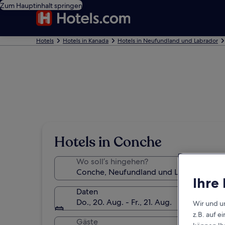
Zum Hauptinhalt springen
Hotels
Hotels in Kanada
Hotels in Neufundland und Labrador
Hotels in Conche
Wo soll’s hingehen?
Ihre
Daten
Do., 20. Aug. - Fr., 21. Aug.
Wir und u
z.B. auf 
Gäste