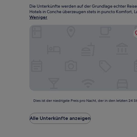
Die Unterkünfte werden auf der Grundlage echter Reise
Hotels in Conche überzeugen stets in puncto Komfort, La
Weniger
Mayflower Inn and Adventures
Dies
Dies ist der niedrigste Preis pro Nacht, der in den letzten 
ist
der
niedrigste
Alle Unterkünfte anzeigen
Preis
pro
Nacht,