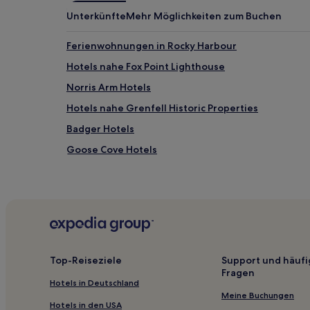
Unterkünfte
Mehr Möglichkeiten zum Buchen
Ferienwohnungen in Rocky Harbour
Hotels nahe Fox Point Lighthouse
Norris Arm Hotels
Hotels nahe Grenfell Historic Properties
Badger Hotels
Goose Cove Hotels
Hotels nahe Roddickton Pentecostal Church
Hotels nahe Shallow Bay Beach
Port Anson Hotels
Bishop's Falls Hotels
Botwood Hotels
Top-Reiseziele
Support und häufi
Fragen
Westport Hotels
Hotels in Deutschland
Flower's Cove Hotels
Meine Buchungen
Hotels in den USA