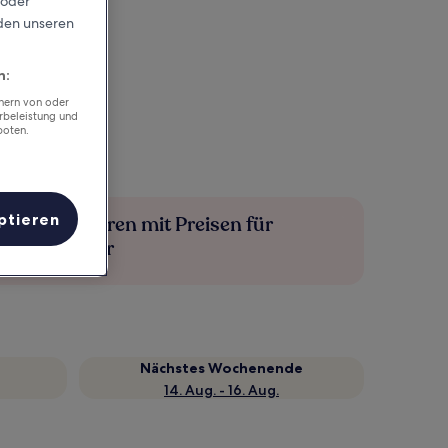
 oder
rden unseren
n:
chern von oder
rbeleistung und
boten.
ptieren
Mehr sparen mit Preisen für
Mitglieder
Nächstes Wochenende
14. Aug. - 16. Aug.