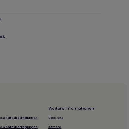
k
ark
ody Point
oint
Weitere Informationen
Geschäftsbedingungen
Über uns
Geschäftsbedingungen
Karriere