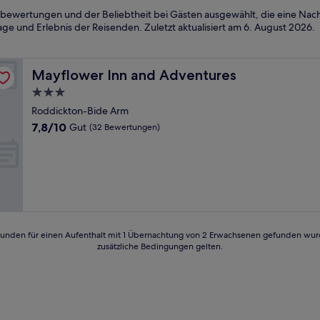
bewertungen und der Beliebtheit bei Gästen ausgewählt, die eine Nac
ge und Erlebnis der Reisenden. Zuletzt aktualisiert am
6. August 2026
.
Mayflower Inn and Adventures
Mayflower Inn and Adventures
3.0-
Sterne-
Roddickton-Bide Arm
Unterkunft
7.8
7,8/10
Gut
(32 Bewertungen)
von
10,
Gut,
(32
Bewertungen)
24 Stunden für einen Aufenthalt mit 1 Übernachtung von 2 Erwachsenen gefunden wu
zusätzliche Bedingungen gelten.