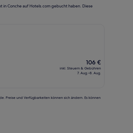
ht in Conche auf Hotels.com gebucht haben. Diese
Der
106 €
Preis
inkl. Steuern & Gebühren
beträgt
7. Aug.–8. Aug.
106 €
rde. Preise und Verfügbarkeiten können sich ändern. Es können