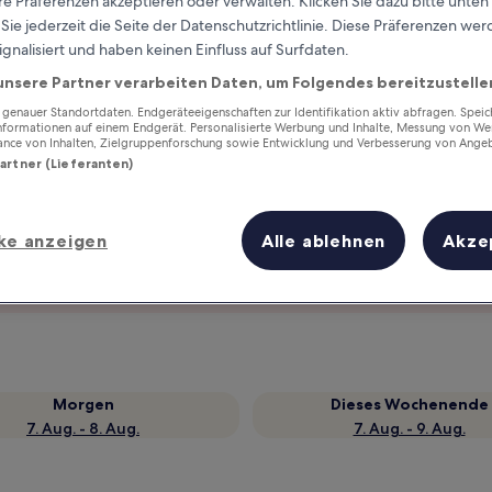
e Präferenzen akzeptieren oder verwalten. Klicken Sie dazu bitte unten
ie jederzeit die Seite der Datenschutzrichtlinie. Diese Präferenzen we
ignalisiert und haben keinen Einfluss auf Surfdaten.
unsere Partner verarbeiten Daten, um Folgendes bereitzustelle
enauer Standortdaten. Endgeräteeigenschaften zur Identifikation aktiv abfragen. Spei
Informationen auf einem Endgerät. Personalisierte Werbung und Inhalte, Messung von We
ance von Inhalten, Zielgruppenforschung sowie Entwicklung und Verbesserung von Ange
Partner (Lieferanten)
ke anzeigen
Alle ablehnen
Akze
Verdiene Prämien für jede
wahrgenommene Übernachtung
Morgen
Dieses Wochenende
7. Aug. - 8. Aug.
7. Aug. - 9. Aug.