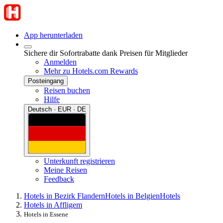
App herunterladen
Sichere dir Sofortrabatte dank Preisen für Mitglieder
Anmelden
Mehr zu Hotels.com Rewards
Posteingang
Reisen buchen
Hilfe
Deutsch · EUR · DE
Unterkunft registrieren
Meine Reisen
Feedback
Hotels in Bezirk Flandern
Hotels in Belgien
Hotels
Hotels in Affligem
Hotels in Essene