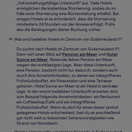
„Voll erstattungsfähige Unterkunft" aus. Viele Hotels
ermöglichen die kostenlose Stornierung, sodass du im
Falle einer Stornierung eine Rückerstattung erhältst. Bei
einigen Hotels ist es erforderlich, dass die Stornierung
mindestens 24 Stunden vor der Anreise erfolgt. Prüfe
also die Bedingungen deiner Buchung vorher.
Was sind beliebte Hotels im Zentrum von Süderneuland II?
Du suchst nach Hotels im Zentrum von Süderneuland II?
Dann wirf einen Blick auf
Pension am Meer
und
Hotel
Sonne am Meer
. Reisende lieben Pension am Meer
wegen der erstklassigen Lage. Aber diese Unterkunft,
eine Pension, besticht nicht nur dadurch, sondern auch
durch ihre Annehmlichkeiten, zu denen ein inbegriffenes
Frühstücksbuffet, ein Friseursalon und eine Terrasse
gehören. Hotel Sonne am Meer ist ein Hotel in zentraler
Lage. In der enorm beliebten Unterkunft erwarten dich
zum Beispiel folgende Annehmlichkeiten: ein Restaurant,
ein Coffeeshop/Café und ein inbegriffenes
Frühstücksbuffet. Wenn du dich für eines dieser zentral
gelegenen Hotels entscheidest, hast du es anschließend
gar nicht weit zu bekannten Sehenswürdigkeiten wie
Strand von Norddeich.
Welche Unterkünfte empfehlen Reisende in Süderneuland