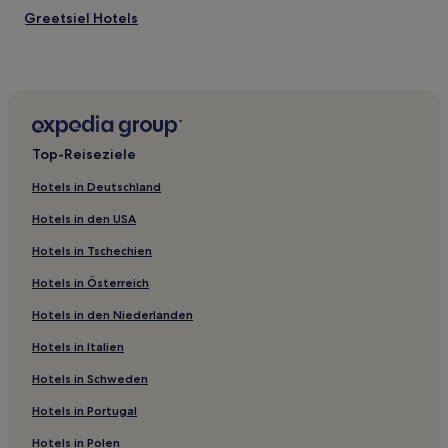
Greetsiel Hotels
Norddeich Hotels
Hotels nahe Weststrand
Hotels nahe Strand Dornumersiel
Osterdeich Hotels
Top-Reiseziele
Campen Hotels
Hotels in Deutschland
Hotels nahe Strand von Norddeich
Hotels in den USA
Norderney Hotels
Hotels in Tschechien
Hotels nahe Seehundstation Nationalpark-Haus
Hotels in Österreich
Westermarsch Zwei Hotels
Hotels in den Niederlanden
Hotels nahe Strand Weiße Düne
Hotels nahe Ewiges Meer
Hotels in Italien
Landkreis Aurich: Hotels
Hotels in Schweden
Kirchdorf Hotels
Hotels in Portugal
Juist Hotels
Hotels in Polen