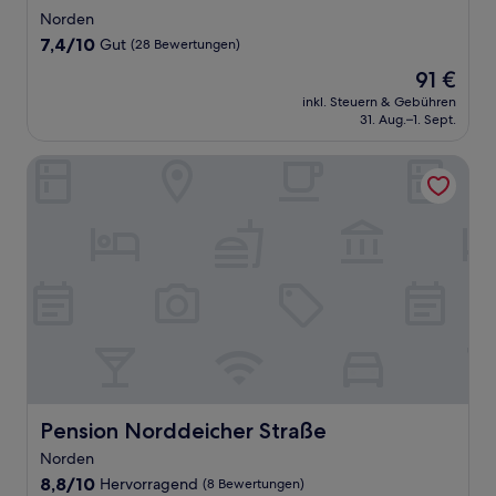
Norden
7.4
7,4/10
Gut
(28 Bewertungen)
von
Der
91 €
10,
Preis
Gut,
inkl. Steuern & Gebühren
beträgt
31. Aug.–1. Sept.
(28
91 €
Bewertungen)
Pension Norddeicher Straße
Pension Norddeicher Straße
Pension Norddeicher Straße
Norden
8.8
8,8/10
Hervorragend
(8 Bewertungen)