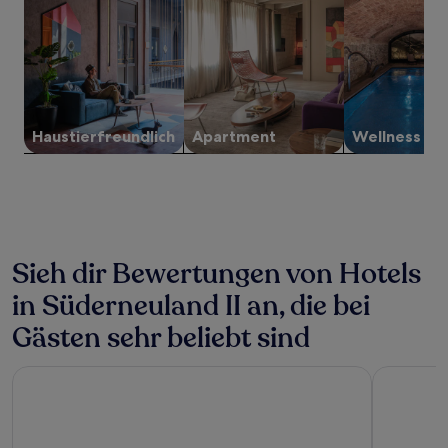
wurde.
Preise
und
Verfügbarkeiten
können
sich
ändern.
Es
Haustier­freundlich
Apartment
Wellness
können
zusätzliche
Bedingungen
gelten.
Sieh dir Bewertungen von Hotels
in Süderneuland II an, die bei
Gästen sehr beliebt sind
Hotel am Pferdemarkt
Ferienwoh