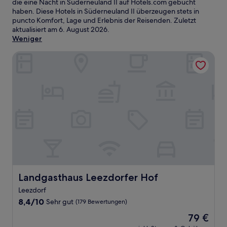
die eine Nacht in Süderneuland II auf Hotels.com gebucht
haben. Diese Hotels in Süderneuland II überzeugen stets in
puncto Komfort, Lage und Erlebnis der Reisenden. Zuletzt
aktualisiert am
6. August 2026
.
Weniger
Landgasthaus Leezdorfer Hof
Landgasthaus Leezdorfer Hof
Landgasthaus Leezdorfer Hof
Leezdorf
8.4
8,4/10
Sehr gut
(179 Bewertungen)
von
Der
79 €
10,
Preis