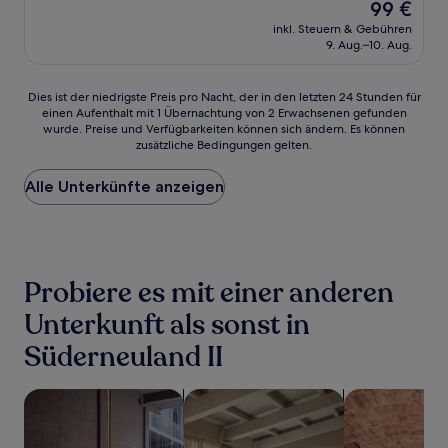
Der
99 €
10,
Preis
Sehr
inkl. Steuern & Gebühren
beträgt
9. Aug.–10. Aug.
gut,
99 €
(5
Bewertungen)
Dies
Dies ist der niedrigste Preis pro Nacht, der in den letzten 24 Stunden für
einen Aufenthalt mit 1 Übernachtung von 2 Erwachsenen gefunden
ist
wurde. Preise und Verfügbarkeiten können sich ändern. Es können
der
zusätzliche Bedingungen gelten.
niedrigste
Preis
Alle Unterkünfte anzeigen
pro
Nacht,
der
in
den
letzten
Probiere es mit einer anderen
24 Stunden
für
Unterkunft als sonst in
einen
Süderneuland II
Aufenthalt
mit
1 Übernachtung
Suche nach haustierfreundlichen Unterkünften
Suche nach Apartments
Suche nach Un
von
2 Erwachsenen
gefunden