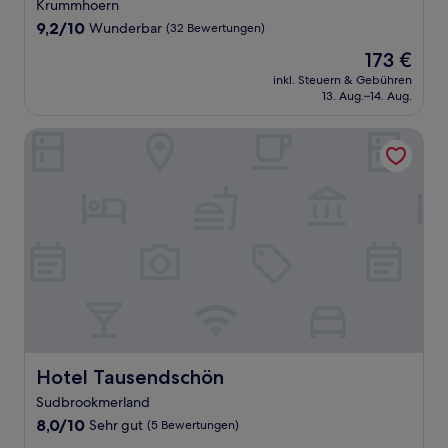
Sterne-
Krummhoern
Unterkunft
9.2
9,2/10
Wunderbar
(32 Bewertungen)
von
Der
173 €
10,
Preis
Wunderbar,
inkl. Steuern & Gebühren
beträgt
13. Aug.–14. Aug.
(32
173 €
Bewertungen)
Hotel Tausendschön
Hotel Tausendschön
Hotel Tausendschön
Sudbrookmerland
8.0
8,0/10
Sehr gut
(5 Bewertungen)
von