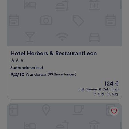
Hotel Herbers & RestaurantLeon
Hotel Herbers & RestaurantLeon
3.0-
Sterne-
Sudbrookmerland
Unterkunft
9.2
9,2/10
Wunderbar
(93 Bewertungen)
von
Der
124 €
10,
Preis
Wunderbar,
inkl. Steuern & Gebühren
beträgt
9. Aug.–10. Aug.
(93
124 €
Bewertungen)
Apartment am Stadtgarten