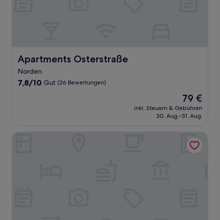
Apartments Osterstraße
Apartments Osterstraße
Norden
7.8
7,8/10
Gut
(26 Bewertungen)
von
Der
79 €
10,
Preis
Gut,
inkl. Steuern & Gebühren
beträgt
30. Aug.–31. Aug.
(26
79 €
Bewertungen)
Stadthotel-Garni Smutje