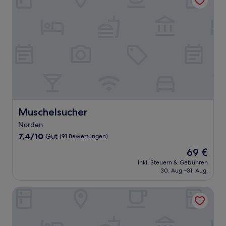
Muschelsucher
Muschelsucher
Norden
7.4
7,4/10
Gut
(91 Bewertungen)
von
Der
69 €
10,
Preis
Gut,
inkl. Steuern & Gebühren
beträgt
30. Aug.–31. Aug.
(91
69 €
Bewertungen)
Haus Kachelot