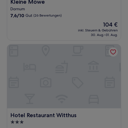
Kleine Möwe
Kleine Möwe
Dornum
7.6
7,6/10
Gut
(26 Bewertungen)
von
Der
104 €
10,
Preis
Gut,
inkl. Steuern & Gebühren
beträgt
30. Aug.–31. Aug.
(26
104 €
Bewertungen)
Hotel Restaurant Witthus
Hotel Restaurant Witthus
Hotel Restaurant Witthus
3.0-