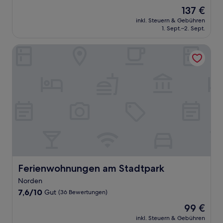
von
Der
137 €
10,
Preis
Hervorragend,
inkl. Steuern & Gebühren
beträgt
1. Sept.–2. Sept.
(8
137 €
Bewertungen)
Ferienwohnungen am Stadtpark
Ferienwohnungen am Stadtpark
Ferienwohnungen am Stadtpark
Norden
7.6
7,6/10
Gut
(36 Bewertungen)
von
Der
99 €
10,
Preis
Gut,
inkl. Steuern & Gebühren