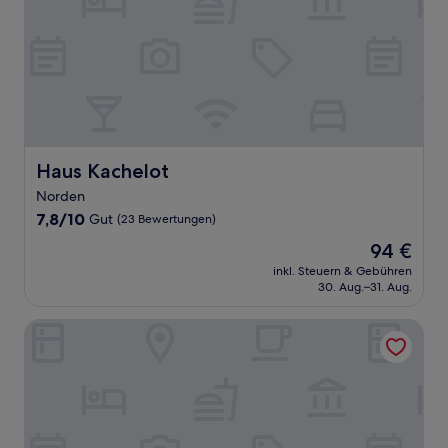
Haus Kachelot
Haus Kachelot
Norden
7.8
7,8/10
Gut
(23 Bewertungen)
von
Der
94 €
10,
Preis
Gut,
inkl. Steuern & Gebühren
beträgt
30. Aug.–31. Aug.
(23
94 €
Bewertungen)
Apartments Osterstraße