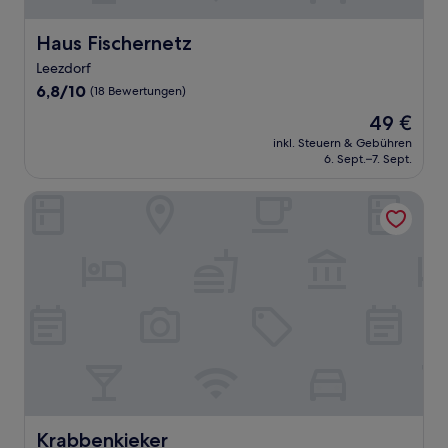
Haus Fischernetz
Haus Fischernetz
Leezdorf
6.8
6,8/10
(18 Bewertungen)
von
Der
49 €
10,
Preis
(18
inkl. Steuern & Gebühren
beträgt
6. Sept.–7. Sept.
Bewertungen)
49 €
Krabbenkieker
Krabbenkieker
Krabbenkieker