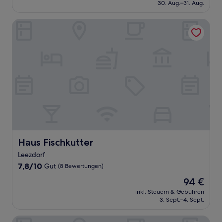
beträgt
30. Aug.–31. Aug.
(36
99 €
Bewertungen)
Haus Fischkutter
Haus Fischkutter
Haus Fischkutter
Leezdorf
7.8
7,8/10
Gut
(8 Bewertungen)
von
Der
94 €
10,
Preis
Gut,
inkl. Steuern & Gebühren
beträgt
3. Sept.–4. Sept.
(8
94 €
Bewertungen)
Boardinghaus Georgsheil