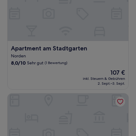
Apartment am Stadtgarten
Apartment am Stadtgarten
Norden
8.0
8,0/10
Sehr gut
(1 Bewertung)
von
Der
107 €
10,
Preis
Sehr
inkl. Steuern & Gebühren
beträgt
2. Sept.–3. Sept.
gut,
107 €
(1
Bewertung)
Haus Seestern