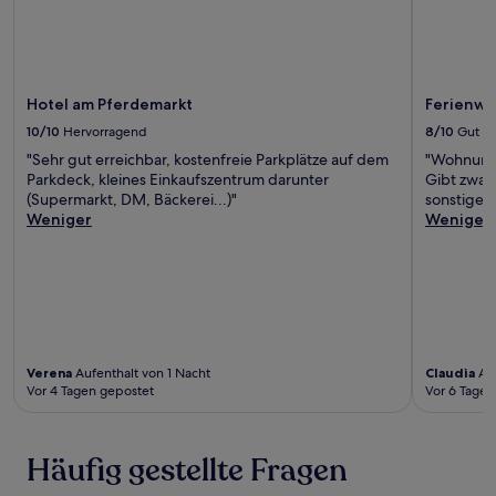
Hotel am Pferdemarkt
Ferienwo
10/10
Hervorragend
8/10
Gut
"Sehr gut erreichbar, kostenfreie Parkplätze auf dem
"Wohnung 
Parkdeck, kleines Einkaufszentrum darunter
Gibt zwar 
(Supermarkt, DM, Bäckerei...)"
sonstigen
Weniger
Weniger
Verena
Aufenthalt von 1 Nacht
Claudia
Auf
Vor 4 Tagen gepostet
Vor 6 Tagen
Häufig gestellte Fragen