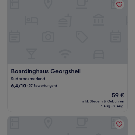
Boardinghaus Georgsheil
Boardinghaus Georgsheil
Sudbrookmerland
6.4
6,4/10
(57 Bewertungen)
von
Der
59 €
10,
Preis
(57
inkl. Steuern & Gebühren
beträgt
7. Aug.–8. Aug.
Bewertungen)
59 €
Hotel Herbers & RestaurantLeon