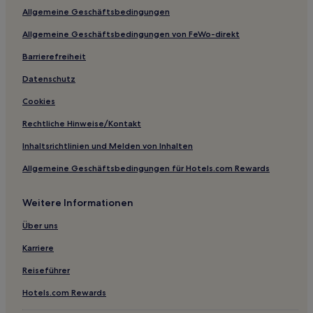
Allgemeine Geschäftsbedingungen
Hotels mit inbegriffenem Frühstück in Borkum
Allgemeine Geschäftsbedingungen von FeWo-direkt
Familien in Dornumersiel
Haustierfreundliche in Dornumersiel
Barrierefreiheit
Hotels mit Parkplatz in Landkreis Wittmund
Datenschutz
Familien in Landkreis Wittmund
Cookies
Familien in Greetsiel
Rechtliche Hinweise/Kontakt
Haustierfreundliche in Werdum
Inhaltsrichtlinien und Melden von Inhalten
Familien in Werdum
Allgemeine Geschäftsbedingungen für Hotels.com Rewards
Hotels mit Parkplatz in Werdum
Weitere Informationen
Haustierfreundliche in Norderney
Familien in Norderney
Über uns
Haustierfreundliche in Ostfriesland
Karriere
Familien in Ostfriesland
Reiseführer
Hotels mit Parkplatz in Ostfriesland
Hotels.com Rewards
Familien in Harlesiel