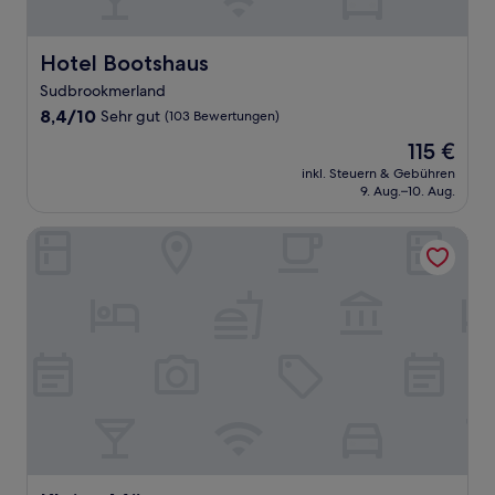
Hotel Bootshaus
Hotel Bootshaus
Sudbrookmerland
8.4
8,4/10
Sehr gut
(103 Bewertungen)
von
Der
115 €
10,
Preis
Sehr
inkl. Steuern & Gebühren
beträgt
9. Aug.–10. Aug.
gut,
115 €
(103
Bewertungen)
Kleine Möwe