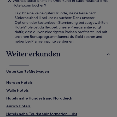
Weshalb sollte ich meine Unterkunft in Süderneuland II mit
Hotels.com buchen?
Es gibt eine Reihe guter Gründe, deine Reise nach
Süderneuland II bei uns zu buchen: Dank unserer
Optionen der kostenlosen Stornierung bei ausgewählten
Hotels* bleibst du flexibel, unsere Preisgarantie sorgt
dafür, dass du von niedrigsten Preisen profitierst und mit
unserem Bonusprogramm kannst du Geld sparen und
nebenbei Prämiennächte verdienen.
Weiter erkunden
Unterkünfte
Mietwagen
Norden Hotels
Walle Hotels
Hotels nahe Hundestrand Norddeich
Aurich Hotels
Hotels nahe Touristeninformation Juist