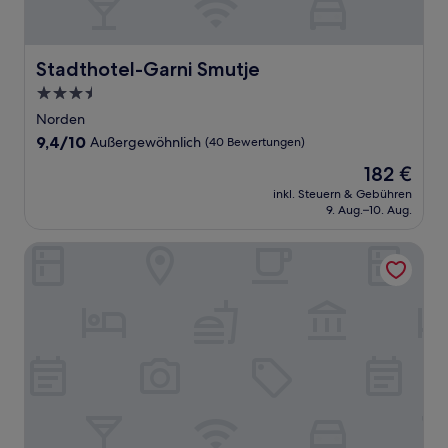
Stadthotel-Garni Smutje
Stadthotel-Garni Smutje
3.5-
Sterne-
Norden
Unterkunft
9.4
9,4/10
Außergewöhnlich
(40 Bewertungen)
von
Der
182 €
10,
Preis
Außergewöhnlich,
inkl. Steuern & Gebühren
beträgt
9. Aug.–10. Aug.
(40
182 €
Bewertungen)
Haus Fischernetz