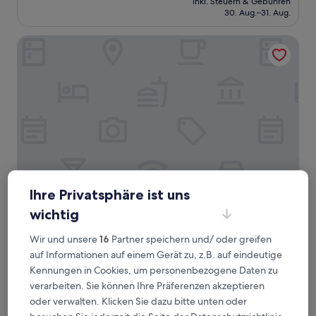
Sehr
inkl. Steuern & Gebühren
beträgt
30. Aug.–31. Aug.
gut,
79 €
(179
Bewertungen)
Bernsteinsucher
Ihre Privatsphäre ist uns
Bernsteinsucher
Bernsteinsucher
wichtig
Norden
Wir und unsere
16
Partner speichern und/ oder greifen
7.8
7,8/10
Gut
(94 Bewertungen)
auf Informationen auf einem Gerät zu, z.B. auf eindeutige
von
Der
67 €
10,
Kennungen in Cookies, um personenbezogene Daten zu
Preis
Gut,
inkl. Steuern & Gebühren
verarbeiten. Sie können Ihre Präferenzen akzeptieren
beträgt
1. Sept.–2. Sept.
(94
oder verwalten. Klicken Sie dazu bitte unten oder
67 €
Bewertungen)