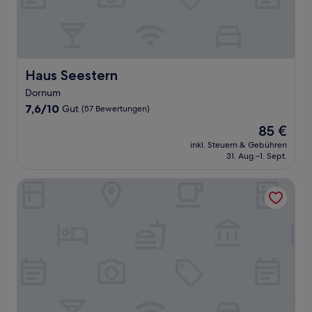
Haus Seestern
Haus Seestern
Dornum
7.6
7,6/10
Gut
(57 Bewertungen)
von
Der
85 €
10,
Preis
Gut,
inkl. Steuern & Gebühren
beträgt
31. Aug.–1. Sept.
(57
85 €
Bewertungen)
Hotel Bootshaus