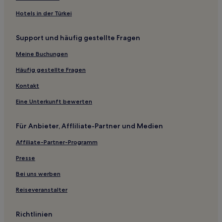
Hotels nahe Strand
Hotels in der Türkei
Hotels nahe Nationalpark-Haus Juist
Support und häufig gestellte Fragen
Haxtum Hotels
Upgant-Schott Hotels
Meine Buchungen
Neue Welt Hotels
Häufig gestellte Fragen
Krummhörn Hotels
Kontakt
Neu Hauen Hotels
Eine Unterkunft bewerten
Baltrum Hotels
Für Anbieter, Affliliate-Partner und Medien
Ferienwohnungen in Juist
Affiliate-Partner-Programm
Ferienwohnungen in Landkreis Wittmund
Ferienwohnungen in Landkreis Aurich
Presse
Ferienwohnungen in Wangerland
Bei uns werben
Ferienwohnungen in Norderney
Reiseveranstalter
Familien in Borkum
Richtlinien
Haustierfreundliche in Borkum