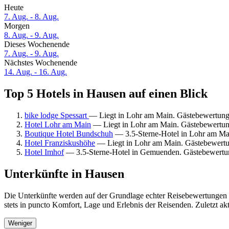
Heute
7. Aug. - 8. Aug.
Morgen
8. Aug. - 9. Aug.
Dieses Wochenende
7. Aug. - 9. Aug.
Nächstes Wochenende
14. Aug. - 16. Aug.
Top 5 Hotels in Hausen auf einen Blick
bike lodge Spessart
— Liegt in Lohr am Main. Gästebewertun
Hotel Lohr am Main
— Liegt in Lohr am Main. Gästebewertun
Boutique Hotel Bundschuh
— 3.5-Sterne-Hotel in Lohr am Ma
Hotel Franziskushöhe
— Liegt in Lohr am Main. Gästebewertu
Hotel Imhof
— 3.5-Sterne-Hotel in Gemuenden. Gästebewertu
Unterkünfte in Hausen
Die Unterkünfte werden auf der Grundlage echter Reisebewertungen u
stets in puncto Komfort, Lage und Erlebnis der Reisenden. Zuletzt ak
Weniger