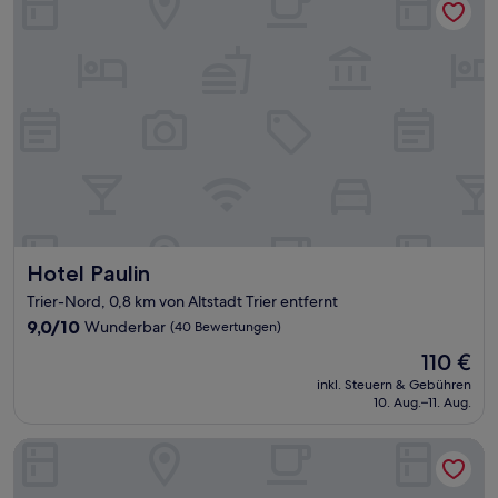
Hotel Paulin
Hotel Paulin
Trier-Nord, 0,8 km von Altstadt Trier entfernt
9.0
9,0/10
Wunderbar
(40 Bewertungen)
von
Der
110 €
10,
Preis
Wunderbar,
inkl. Steuern & Gebühren
beträgt
10. Aug.–11. Aug.
(40
110 €
Bewertungen)
MICE Collection Hotel Trier