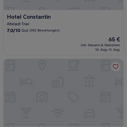
Hotel Constantin
Hotel Constantin
Altstadt Trier
7.0
7,0/10
Gut
(352 Bewertungen)
von
Der
65 €
10,
Preis
Gut,
inkl. Steuern & Gebühren
beträgt
10. Aug.–11. Aug.
(352
65 €
Bewertungen)
B&B Hotel Trier