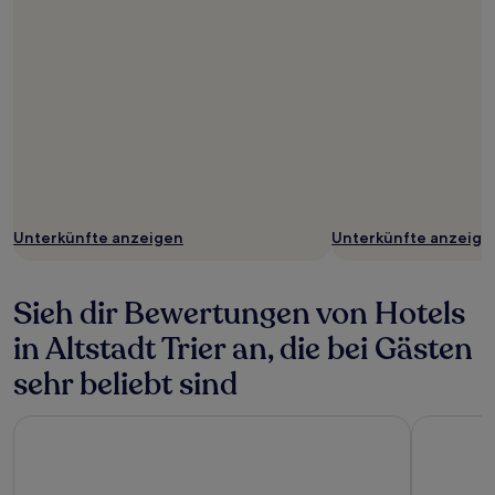
Unterkünfte anzeigen
Unterkünfte anzeige
Sieh dir Bewertungen von Hotels
in Altstadt Trier an, die bei Gästen
sehr beliebt sind
Mercure Hotel Trier Porta Nigra
ibis Styles 