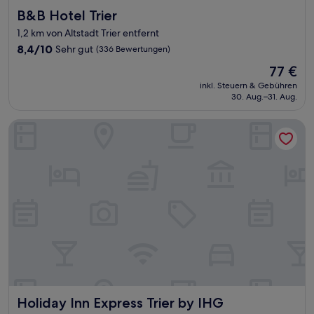
B&B Hotel Trier
B&B Hotel Trier
1,2 km von Altstadt Trier entfernt
8.4
8,4/10
Sehr gut
(336 Bewertungen)
von
Der
77 €
10,
Preis
Sehr
inkl. Steuern & Gebühren
beträgt
30. Aug.–31. Aug.
gut,
77 €
(336
Bewertungen)
Holiday Inn Express Trier by IHG
Holiday Inn Express Trier by IHG
Holiday Inn Express Trier by IHG