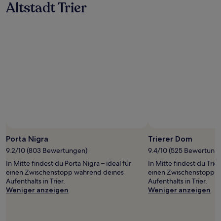
zusätzliche
Altstadt Trier
Bedingungen
gelten.
Porta Nigra
Trierer Dom
9.2/10 (803 Bewertungen)
9.4/10 (525 Bewertung
In Mitte findest du Porta Nigra – ideal für
In Mitte findest du Trie
einen Zwischenstopp während deines
einen Zwischenstopp w
Aufenthalts in Trier.
Aufenthalts in Trier.
Weniger anzeigen
Weniger anzeigen