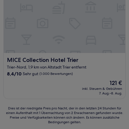
MICE Collection Hotel Trier
MICE Collection Hotel Trier
Trier-Nord, 1,9 km von Altstadt Trier entfernt
8.4
8,4/10
Sehr gut
(1.000 Bewertungen)
von
Der
121 €
10,
Preis
Sehr
inkl. Steuern & Gebühren
beträgt
7. Aug.–8. Aug.
gut,
121 €
(1.000
Bewertungen)
Dies
Dies ist der niedrigste Preis pro Nacht, der in den letzten 24 Stunden für
einen Aufenthalt mit 1 Übernachtung von 2 Erwachsenen gefunden wurde.
ist
Preise und Verfügbarkeiten können sich ändern. Es können zusätzliche
der
Bedingungen gelten.
niedrigste