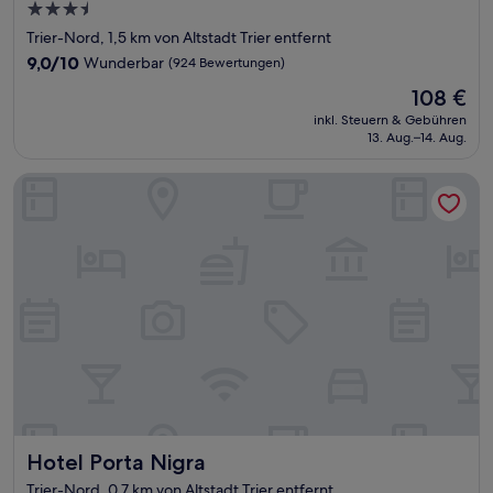
3.5-
Sterne-
Trier-Nord, 1,5 km von Altstadt Trier entfernt
Unterkunft
9.0
9,0/10
Wunderbar
(924 Bewertungen)
von
Der
108 €
10,
Preis
Wunderbar,
inkl. Steuern & Gebühren
beträgt
13. Aug.–14. Aug.
(924
108 €
Bewertungen)
Hotel Porta Nigra
Hotel Porta Nigra
Hotel Porta Nigra
Trier-Nord, 0,7 km von Altstadt Trier entfernt