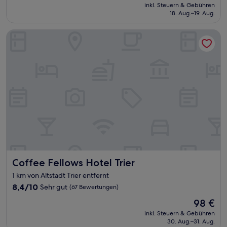
Preis
inkl. Steuern & Gebühren
beträgt
18. Aug.–19. Aug.
132 €
Coffee Fellows Hotel Trier
Coffee Fellows Hotel Trier
Coffee Fellows Hotel Trier
1 km von Altstadt Trier entfernt
8.4
8,4/10
Sehr gut
(67 Bewertungen)
von
Der
98 €
10,
Preis
Sehr
inkl. Steuern & Gebühren
beträgt
30. Aug.–31. Aug.
gut,