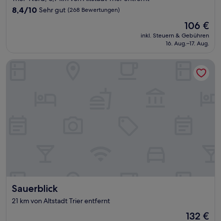
8.4
8,4/10
Sehr gut
(268 Bewertungen)
von
Der
106 €
10,
Preis
Sehr
inkl. Steuern & Gebühren
beträgt
16. Aug.–17. Aug.
gut,
106 €
(268
Bewertungen)
Sauerblick
Sauerblick
Sauerblick
21 km von Altstadt Trier entfernt
Der
132 €