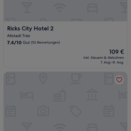
Ricks City Hotel 2
Ricks City Hotel 2
Altstadt Trier
7.4
7,4/10
Gut
(52 Bewertungen)
von
Der
109 €
10,
Preis
Gut,
inkl. Steuern & Gebühren
beträgt
7. Aug.–8. Aug.
(52
109 €
Bewertungen)
Hotel Constantin