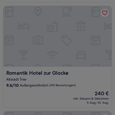
von
10,
Romantik Hotel zur Glocke
Sehr
gut,
(93
Bewertungen)
Romantik Hotel zur Glocke
Romantik Hotel zur Glocke
Altstadt Trier
9.6
9,6/10
Außergewöhnlich
(415 Bewertungen)
von
Der
240 €
10,
Preis
Außergewöhnlich,
inkl. Steuern & Gebühren
beträgt
9. Aug.–10. Aug.
(415
240 €
Bewertungen)
Park Plaza Trier