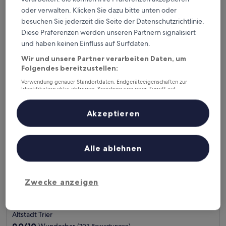
Sterne-
Altstadt Trier
oder verwalten. Klicken Sie dazu bitte unten oder
Unterkunft
8.6
8,6/10
Hervorragend
(1.012 Bewertungen)
besuchen Sie jederzeit die Seite der Datenschutzrichtlinie.
von
Diese Präferenzen werden unseren Partnern signalisiert
Der
108 €
10,
Preis
und haben keinen Einfluss auf Surfdaten.
Hervorragend,
inkl. Steuern & Gebühren
beträgt
6. Sept.–7. Sept.
(1.012
Wir und unsere Partner verarbeiten Daten, um
108 €
Bewertungen)
Folgendes bereitzustellen:
Hotel Deutscher Hof
Verwendung genauer Standortdaten. Endgeräteeigenschaften zur
Identifikation aktiv abfragen. Speichern von oder Zugriff auf
Informationen auf einem Endgerät. Personalisierte Werbung und
Inhalte, Messung von Werbeleistung und der Performance von Inhalten,
Zielgruppenforschung sowie Entwicklung und Verbesserung von
Akzeptieren
Angeboten.
Liste der Partner (Lieferanten)
Alle ablehnen
Zwecke anzeigen
Hotel Deutscher Hof
Hotel Deutscher Hof
Altstadt Trier
9.0