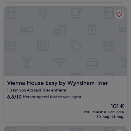
98 €
(67
Bewertungen)
Vienna House Easy by Wyndham Trier
Vienna House Easy by Wyndham Trier
Vienna House Easy by Wyndham Trier
1,3 km von Altstadt Trier entfernt
8.8
8,8/10
Hervorragend
(238 Bewertungen)
von
Der
101 €
10,
Preis
Hervorragend,
inkl. Steuern & Gebühren
beträgt
30. Aug.–31. Aug.
(238
101 €
Bewertungen)
Hotel Paulin