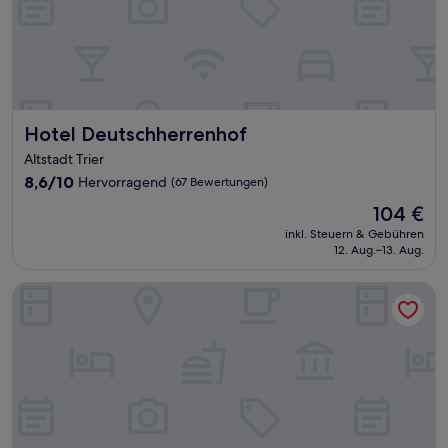
Hotel Deutschherrenhof
Hotel Deutschherrenhof
Altstadt Trier
8.6
8,6/10
Hervorragend
(67 Bewertungen)
von
Der
104 €
10,
Preis
Hervorragend,
inkl. Steuern & Gebühren
beträgt
12. Aug.–13. Aug.
(67
104 €
Bewertungen)
Ricks City Hotel 2