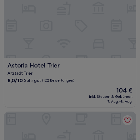
Astoria Hotel Trier
Astoria Hotel Trier
Altstadt Trier
8.0
8,0/10
Sehr gut
(122 Bewertungen)
von
Der
104 €
10,
Preis
Sehr
inkl. Steuern & Gebühren
beträgt
7. Aug.–8. Aug.
gut,
104 €
(122
Bewertungen)
Porta Nigra Victus