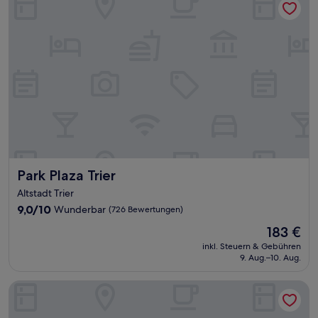
Park Plaza Trier
Park Plaza Trier
Altstadt Trier
9.0
9,0/10
Wunderbar
(726 Bewertungen)
von
Der
183 €
10,
Preis
Wunderbar,
inkl. Steuern & Gebühren
beträgt
9. Aug.–10. Aug.
(726
183 €
Bewertungen)
Astoria Hotel Trier