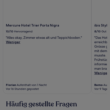
Mercure Hotel Trier Porta Nigra
ibis Style
10/10
Hervorragend
8/10
Gut
"Alles okay, Zimmer etwas alt und Teppichboden."
"Das Hotel
Weniger
erreichba
Grösse gut
mit dem R
musste. Wi
Frühstück
informiert
man brauc
Weniger
Florian
Aufenthalt von 1 Nacht
Remo
Aufen
Vor 16 Stunden gepostet
Vor 9 Tagen
Häufig gestellte Fragen