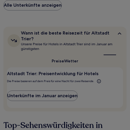
Preis
Alle Unterkünfte anzeigen
pro
Nacht,
der
in
den
letzten
Wann
Wann ist die beste Reisezeit für Altstadt
24 Stunden
ist
Trier?
für
die
Unsere Preise für Hotels in Altstadt Trier sind im Januar am
beste
einen
günstigsten
Reisezeit
Aufenthalt
für
mit
Altstadt
Preise
Wetter
1 Übernachtung
Trier?
von
2 Erwachsenen
Altstadt Trier: Preisentwicklung für Hotels
gefunden
Die Preise basieren auf dem Preis für eine Nacht für zwei Reisende.
wurde.
Preise
und
Unterkünfte im Januar anzeigen
Verfügbarkeiten
können
sich
ändern.
Es
Top-Sehenswürdigkeiten in
können