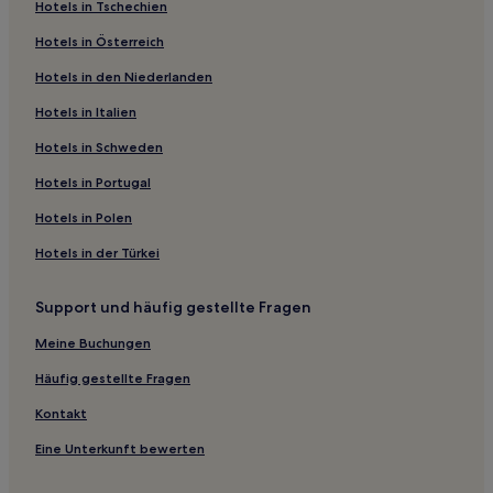
Hotels in Tschechien
Hotels mit Parkplatz in Neumagen-Dhron
Hotels in Österreich
Haustierfreundliche in Mosel
Hotels in den Niederlanden
Hotels mit WLAN in Mosel
Familien in Mosel
Hotels in Italien
Haustierfreundliche in Bollendorf-Pont
Hotels in Schweden
Haustierfreundliche in Daun
Hotels in Portugal
Haustierfreundliche in Bollendorf
Hotels in Polen
Hotels mit Parkplatz in Bollendorf
Hotels in der Türkei
Hotels mit Küchenzeile in Kues
Support und häufig gestellte Fragen
Haustierfreundliche in Bitburg
Hotels mit Parkplatz in Trier-Nord
Meine Buchungen
Familien in Trier-Nord
Häufig gestellte Fragen
Hotels mit Pool in Ediger-Eller
Kontakt
Hotels mit Parkplatz in Alf
Eine Unterkunft bewerten
Hotels mit Parkplatz in Ernst