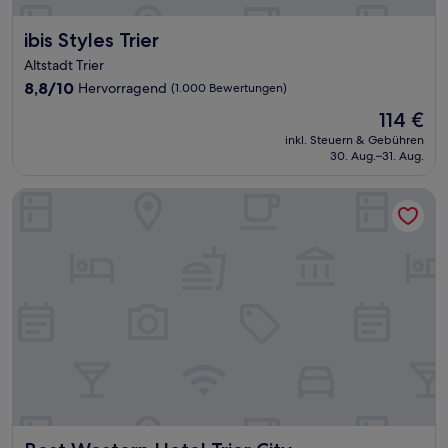
ibis Styles Trier
ibis Styles Trier
Altstadt Trier
8.8
8,8/10
Hervorragend
(1.000 Bewertungen)
von
Der
114 €
10,
Preis
Hervorragend,
inkl. Steuern & Gebühren
beträgt
30. Aug.–31. Aug.
(1.000
114 €
Bewertungen)
Best Western Hotel Trier City
Best Western Hotel Trier City