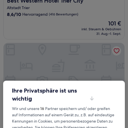
Best Western Hotel Trier City
Altstadt Trier
8.6
8,6/10
Hervorragend
(416 Bewertungen)
von
Der
101 €
10,
Preis
Hervorragend,
inkl. Steuern & Gebühren
beträgt
31. Aug.–1. Sept.
(416
101 €
Bewertungen)
Mercure Hotel Trier Porta Nigra
Ihre Privatsphäre ist uns
wichtig
Wir und unsere
16
Partner speichern und/ oder greifen
auf Informationen auf einem Gerät zu, z.B. auf eindeutige
Mercure Hotel Trier Porta Nigra
Mercure Hotel Trier Porta Nigra
Kennungen in Cookies, um personenbezogene Daten zu
4.0-
verarbeiten. Sie können Ihre Präferenzen akzeptieren