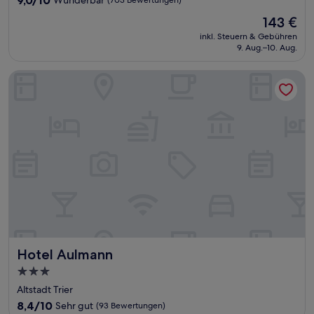
9,0/10
Wunderbar
(703 Bewertungen)
von
Der
143 €
10,
Preis
Wunderbar,
inkl. Steuern & Gebühren
beträgt
9. Aug.–10. Aug.
(703
143 €
Bewertungen)
Hotel Aulmann
Hotel Aulmann
Hotel Aulmann
3.0-
Sterne-
Altstadt Trier
Unterkunft
8.4
8,4/10
Sehr gut
(93 Bewertungen)