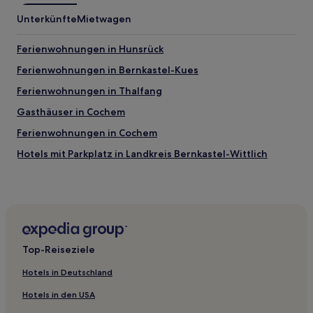
Unterkünfte
Mietwagen
Ferienwohnungen in Hunsrück
Ferienwohnungen in Bernkastel-Kues
Ferienwohnungen in Thalfang
Gasthäuser in Cochem
Ferienwohnungen in Cochem
Hotels mit Parkplatz in Landkreis Bernkastel-Wittlich
Hotels mit WLAN in Ferienpark Himmelberg
Hotels mit Parkplatz in Landkreis Cochem-Zell
Hotels mit Küchenzeile in Historic Downtown
Haustierfreundliche in Ulmen
Top-Reiseziele
Hotels mit inbegriffenem Frühstück in Bernkastel-Kues
Hotels in Deutschland
Haustierfreundliche in Mörz
Hotels in den USA
Hotels mit Parkplatz in Mörz