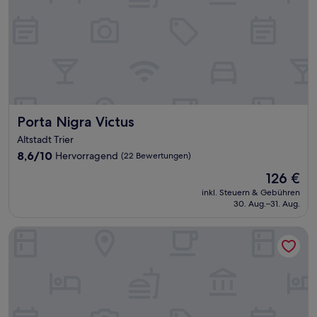
Porta Nigra Victus
Porta Nigra Victus
Altstadt Trier
8.6
8,6/10
Hervorragend
(22 Bewertungen)
von
Der
126 €
10,
Preis
Hervorragend,
inkl. Steuern & Gebühren
beträgt
30. Aug.–31. Aug.
(22
126 €
Bewertungen)
Hotel Deutschherrenhof