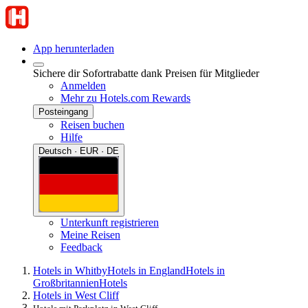
App herunterladen
Sichere dir Sofortrabatte dank Preisen für Mitglieder
Anmelden
Mehr zu Hotels.com Rewards
Posteingang
Reisen buchen
Hilfe
Deutsch · EUR · DE
Unterkunft registrieren
Meine Reisen
Feedback
Hotels in Whitby
Hotels in England
Hotels in
Großbritannien
Hotels
Hotels in West Cliff