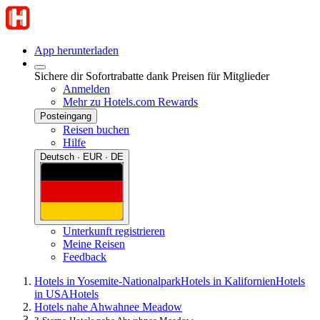
App herunterladen
Sichere dir Sofortrabatte dank Preisen für Mitglieder
Anmelden
Mehr zu Hotels.com Rewards
Posteingang
Reisen buchen
Hilfe
Deutsch · EUR · DE
Unterkunft registrieren
Meine Reisen
Feedback
Hotels in Yosemite-Nationalpark
Hotels in Kalifornien
Hotels
in USA
Hotels
Hotels nahe Ahwahnee Meadow