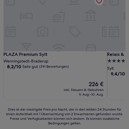
PLAZA Premium Sylt
Relais & C
PLAZA Premium Sylt
Relais & 
5.0-
Wenningstedt-Braderup
8.2
8,2/10
Sehr gut
(391 Bewertungen)
Sterne-
Sylt
von
Unterkunf
9.4
9,4/10
A
10,
von
Sehr
Der
226 €
10,
gut,
Preis
Außergewö
inkl. Steuern & Gebühren
(391
beträgt
(89
9. Aug.–10. Aug.
Bewertungen)
226 €
Bewertun
Dies
Dies ist der niedrigste Preis pro Nacht, der in den letzten 24 Stunden für
einen Aufenthalt mit 1 Übernachtung von 2 Erwachsenen gefunden wurde.
ist
Preise und Verfügbarkeiten können sich ändern. Es können zusätzliche
der
Bedingungen gelten.
niedrigste