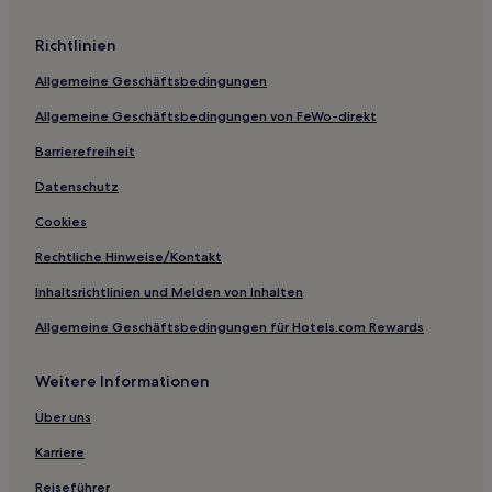
Langeneß Hotels
Richtlinien
Osterende Hotels
Allgemeine Geschäftsbedingungen
Hotels nahe Jachthafen Pellworm
Allgemeine Geschäftsbedingungen von FeWo-direkt
Meynfeld Hotels
Barrierefreiheit
Stadum Hotels
Hotels nahe Messe Husum
Datenschutz
Hotels nahe Hörnum Hafen
Cookies
Fedderswarf Hotels
Rechtliche Hinweise/Kontakt
Mönkebüll Hotels
Inhaltsrichtlinien und Melden von Inhalten
Rodenäs Hotels
Allgemeine Geschäftsbedingungen für Hotels.com Rewards
Sylt Hotels
Weitere Informationen
Hotels nahe Leuchtturm von Hörnum
Ferienwohnungen in List
Über uns
Ferienwohnungen in Sylt-Ost
Karriere
Ferienwohnungen in Norddorf
Reiseführer