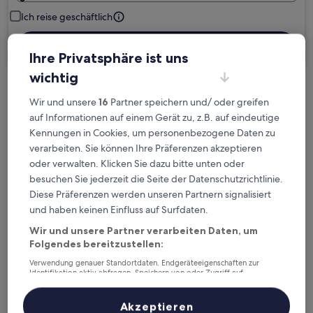
Ich reise geschäftlich
Suchen
Ihre Privatsphäre ist uns
wichtig
Kostenlose Stornierung bei
Wir und unsere
16
Partner speichern und/ oder greifen
Planänderungen
auf Informationen auf einem Gerät zu, z.B. auf eindeutige
Kennungen in Cookies, um personenbezogene Daten zu
verarbeiten. Sie können Ihre Präferenzen akzeptieren
Verdiene Prämien für jede
oder verwalten. Klicken Sie dazu bitte unten oder
wahrgenommene Übernachtung
besuchen Sie jederzeit die Seite der Datenschutzrichtlinie.
Diese Präferenzen werden unseren Partnern signalisiert
Mehr sparen mit Preisen für Mitglieder
und haben keinen Einfluss auf Surfdaten.
Wir und unsere Partner verarbeiten Daten, um
Folgendes bereitzustellen:
Überprüfe die Preise für diese Daten
Verwendung genauer Standortdaten. Endgeräteeigenschaften zur
Identifikation aktiv abfragen. Speichern von oder Zugriff auf
Informationen auf einem Endgerät. Personalisierte Werbung und
Heute
Morgen
Inhalte, Messung von Werbeleistung und der Performance von Inhalten,
Zielgruppenforschung sowie Entwicklung und Verbesserung von
Akzeptieren
6. Aug. - 7. Aug.
7. Aug. - 8. Aug.
Angeboten.