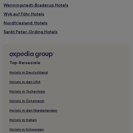
zusätzliche
Wenningstedt-Braderup Hotels
Bedingungen
gelten.
Wyk auf Föhr Hotels
Nordfriesland: Hotels
Sankt Peter-Ording Hotels
Hotels nahe Bahnhof Morsum
Hotels nahe Jachthafen Hörnum
Finkhaushallig Hotels
Top-Reiseziele
Zentrum Hotels
Hotels in Deutschland
Pellworm Hotels
Hotels in den USA
Emmelsbüll-Horsbüll Hotels
Hotels in Tschechien
Hattstedtermarsch Hotels
Hotels in Österreich
Lund Hotels
Hotels in den Niederlanden
Hotels nahe Weststrand von Hörnum
Hotels in Italien
Norddorf Hotels
Hotels nahe Strand Samoa
Hotels in Schweden