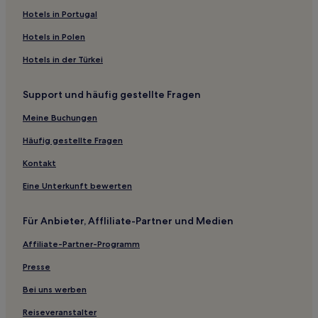
Horsbüll Hotels
Hotels in Portugal
Olderup Hotels
Hotels in Polen
Nordstrand Hotels
Hotels in der Türkei
Braderup Hotels
Support und häufig gestellte Fragen
Rödemis Hotels
Meine Buchungen
Husum West Hotels
Hockensbüll Hotels
Häufig gestellte Fragen
Husum Hotels
Kontakt
Hotels nahe Strand bei der Sansibar
Eine Unterkunft bewerten
Dagebüll Hotels
Für Anbieter, Affliliate-Partner und Medien
Hotels nahe Oststrand von Hörnum
Affiliate-Partner-Programm
Neudorf Hotels
Presse
Hotels nahe Golfclub Budersand Sylt
Kampen Hotels
Bei uns werben
Hotels nahe Halbinsel Ellenbogen
Reiseveranstalter