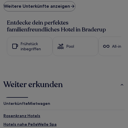
Preis
Weitere Unterkünfte anzeigen
pro
Nacht,
der
Entdecke dein perfektes
in
den
familienfreundliches Hotel in Braderup
letzten
24 Stunden
für
Frühstück
Pool
All-inclu
einen
inbegriffen
Aufenthalt
mit
1 Übernachtung
von
2 Erwachsenen
gefunden
Weiter erkunden
wurde.
Preise
und
Verfügbarkeiten
Unterkünfte
Mietwagen
können
sich
ändern.
Rosenkranz Hotels
Es
Hotels nahe PelleWelle Spa
können