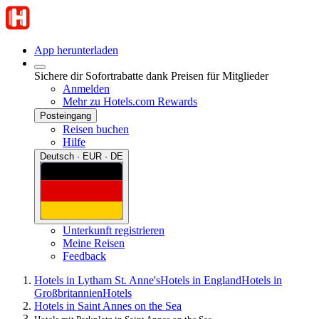
App herunterladen
Sichere dir Sofortrabatte dank Preisen für Mitglieder
Anmelden
Mehr zu Hotels.com Rewards
Posteingang
Reisen buchen
Hilfe
Deutsch · EUR · DE
Unterkunft registrieren
Meine Reisen
Feedback
Hotels in Lytham St. Anne's
Hotels in England
Hotels in
Großbritannien
Hotels
Hotels in Saint Annes on the Sea