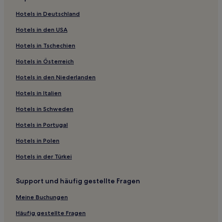
Gandía Hotels
Hotels in Deutschland
La Sabatera Hotels
Hotels in den USA
Salem Hotels
Hotels in Tschechien
Xeraco Hotels
Hotels in Österreich
Bolerías Hotels
Hotels in den Niederlanden
Rugat Hotels
Hotels in Italien
La Marina Alta: Hotels
Hotels nahe La Galiana Campo de Golf
Hotels in Schweden
Gata de Gorgos Hotels
Hotels in Portugal
Bernia Hotels
Hotels in Polen
Santa Lucía Hotels
Hotels in der Türkei
Pedreguer Hotels
Support und häufig gestellte Fragen
Oliva Altstadt Hotels
Meine Buchungen
Almadrava Strand: Hotels
El Rafalet Hotels
Häufig gestellte Fragen