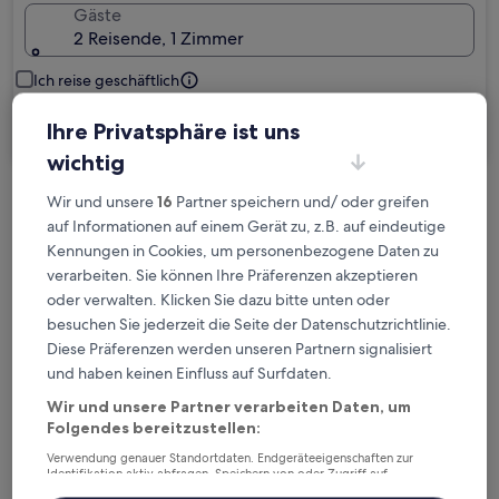
Gäste
2 Reisende, 1 Zimmer
Ich reise geschäftlich
Ihre Privatsphäre ist uns
Suchen
wichtig
Wir und unsere
16
Partner speichern und/ oder greifen
Kostenlose Stornierung bei
auf Informationen auf einem Gerät zu, z.B. auf eindeutige
Planänderungen
Kennungen in Cookies, um personenbezogene Daten zu
verarbeiten. Sie können Ihre Präferenzen akzeptieren
Verdiene Prämien für jede
oder verwalten. Klicken Sie dazu bitte unten oder
wahrgenommene Übernachtung
besuchen Sie jederzeit die Seite der Datenschutzrichtlinie.
Diese Präferenzen werden unseren Partnern signalisiert
und haben keinen Einfluss auf Surfdaten.
Mehr sparen mit Preisen für Mitglieder
Wir und unsere Partner verarbeiten Daten, um
Folgendes bereitzustellen:
Verwendung genauer Standortdaten. Endgeräteeigenschaften zur
Überprüfe die Preise für diese Daten
Identifikation aktiv abfragen. Speichern von oder Zugriff auf
Informationen auf einem Endgerät. Personalisierte Werbung und