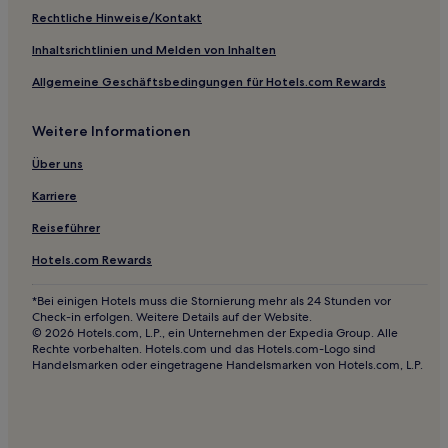
Benissuera Hotels
Rechtliche Hinweise/Kontakt
Teulada Hotels
Inhaltsrichtlinien und Melden von Inhalten
Tollos Hotels
Allgemeine Geschäftsbedingungen für Hotels.com Rewards
Valle de Alcalá Hotels
Weitere Informationen
Els Poblets Hotels
Benifairó de la Valldigna Hotels
Über uns
Alfarrasí Hotels
Karriere
Pego Hotels
Reiseführer
Oliva Hotels
Hotels.com Rewards
Bellreguard Hotels
*Bei einigen Hotels muss die Stornierung mehr als 24 Stunden vor
Terrateig Hotels
Check-in erfolgen. Weitere Details auf der Website.
© 2026 Hotels.com, L.P., ein Unternehmen der Expedia Group. Alle
El Palmar Hotels
Rechte vorbehalten. Hotels.com und das Hotels.com-Logo sind
Handelsmarken oder eingetragene Handelsmarken von Hotels.com, L.P.
Hotels nahe Playa de Los Olivos
Facheca Hotels
Hotels nahe Jávea Golf Club