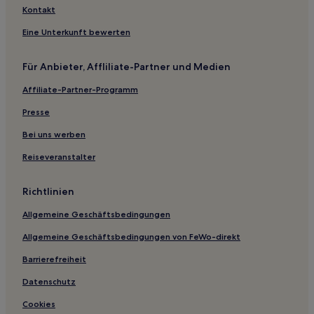
Almiserà Hotels
Kontakt
Dénia Hotels
Eine Unterkunft bewerten
Fustera Hotels
Für Anbieter, Affliliate-Partner und Medien
Daimuz Hotels
Affiliate-Partner-Programm
Safor: Hotels
Presse
Pinet Hotels
Benitatxell Hotels
Bei uns werben
Calp Hotels
Reiseveranstalter
Llaurí Hotels
Richtlinien
Beniarjó Hotels
Allgemeine Geschäftsbedingungen
Benialí Hotels
Allgemeine Geschäftsbedingungen von FeWo-direkt
Almudaina Hotels
Barrierefreiheit
Rafelguaraf Hotels
Benissa Hotels
Datenschutz
Llutxent Hotels
Cookies