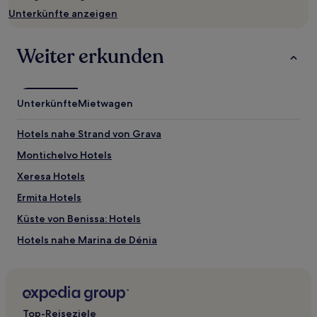
Verfügbarkeiten
Unterkünfte anzeigen
können
sich
ändern.
Weiter erkunden
Es
können
zusätzliche
Bedingungen
Unterkünfte
Mietwagen
gelten.
Hotels nahe Strand von Grava
Montichelvo Hotels
Xeresa Hotels
Ermita Hotels
Küste von Benissa: Hotels
Hotels nahe Marina de Dénia
Jávea Hotels
Margarida Hotels
Les Fonts Hotels
Top-Reiseziele