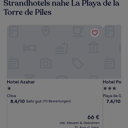
Strandhotels nahe La Playa de la
Torre de Piles
Hotel Azahar
Hotel Porto
Hotel Azahar
Hotel Porto
Hotel Azahar
Hotel Porto
1.0-
3.0-
Stern-
Sterne-
Oliva
Playa de Gand
Unterkunft
Unterkunft
8.4
7.4
8,4/10
7,4/10
Sehr gut
Gu
(70 Bewertungen)
von
von
10,
10,
Sehr
Der
Gut,
66 €
gut,
Preis
(238
inkl. Steuern & Gebühren
(70
beträgt
Bewertunge
31. Aug.–1. Sept.