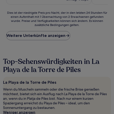
Bewertungen)
66 €
Dies
Dies ist der niedrigste Preis pro Nacht, der in den letzten 24 Stunden für
einen Aufenthalt mit 1 Übernachtung von 2 Erwachsenen gefunden
ist
wurde. Preise und Verfügbarkeiten können sich ändern. Es können
der
zusätzliche Bedingungen gelten.
niedrigste
Preis
Weitere Unterkünfte anzeigen
pro
Nacht,
der
in
den
letzten
Top-Sehenswürdigkeiten in La
24 Stunden
Playa de la Torre de Piles
für
einen
Aufenthalt
mit
La Playa de la Torre de Piles
1 Übernachtung
Wenn du Muscheln sammeln oder die frische Brise genießen
von
möchtest, bietet sich ein Ausflug nach La Playa de la Torre de Piles
2 Erwachsenen
an, wenn du in Platja de Piles bist. Nach nur einem kurzen
gefunden
Spaziergang erreichst du Playa de Piles – ideal, um den
wurde.
Sonnenuntergang zu bestaunen.
Preise
Weniger anzeigen
und