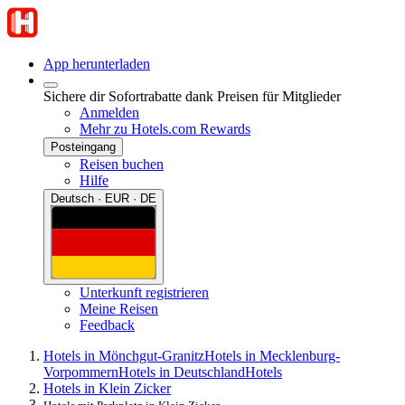
App herunterladen
Sichere dir Sofortrabatte dank Preisen für Mitglieder
Anmelden
Mehr zu Hotels.com Rewards
Posteingang
Reisen buchen
Hilfe
Deutsch · EUR · DE
Unterkunft registrieren
Meine Reisen
Feedback
Hotels in Mönchgut-Granitz
Hotels in Mecklenburg-
Vorpommern
Hotels in Deutschland
Hotels
Hotels in Klein Zicker