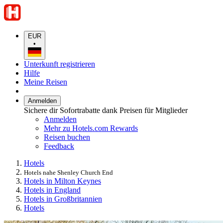
EUR
•
Unterkunft registrieren
Hilfe
Meine Reisen
Anmelden
Sichere dir Sofortrabatte dank Preisen für Mitglieder
Anmelden
Mehr zu Hotels.com Rewards
Reisen buchen
Feedback
Hotels
Hotels nahe Shenley Church End
Hotels in Milton Keynes
Hotels in England
Hotels in Großbritannien
Hotels