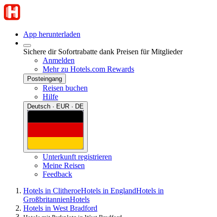
App herunterladen
Sichere dir Sofortrabatte dank Preisen für Mitglieder
Anmelden
Mehr zu Hotels.com Rewards
Posteingang
Reisen buchen
Hilfe
Deutsch · EUR · DE
Unterkunft registrieren
Meine Reisen
Feedback
Hotels in Clitheroe
Hotels in England
Hotels in
Großbritannien
Hotels
Hotels in West Bradford