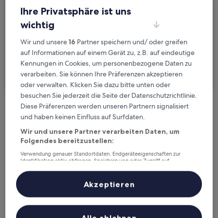
Fr., 21. Aug. - Sa., 22. Aug.
Ihre Privatsphäre ist uns
wichtig
Gäste
2 Reisende, 1 Zimmer
Wir und unsere
16
Partner speichern und/ oder greifen
auf Informationen auf einem Gerät zu, z.B. auf eindeutige
Ich reise geschäftlich
Kennungen in Cookies, um personenbezogene Daten zu
verarbeiten. Sie können Ihre Präferenzen akzeptieren
Suchen
oder verwalten. Klicken Sie dazu bitte unten oder
besuchen Sie jederzeit die Seite der Datenschutzrichtlinie.
Diese Präferenzen werden unseren Partnern signalisiert
Kostenlose Stornierung bei
und haben keinen Einfluss auf Surfdaten.
Planänderungen
Wir und unsere Partner verarbeiten Daten, um
Folgendes bereitzustellen:
Verdiene Prämien für jede
Verwendung genauer Standortdaten. Endgeräteeigenschaften zur
wahrgenommene Übernachtung
Identifikation aktiv abfragen. Speichern von oder Zugriff auf
Informationen auf einem Endgerät. Personalisierte Werbung und
Inhalte, Messung von Werbeleistung und der Performance von Inhalten,
Zielgruppenforschung sowie Entwicklung und Verbesserung von
Akzeptieren
Mehr sparen mit Preisen für Mitglieder
Angeboten.
Liste der Partner (Lieferanten)
Alle ablehnen