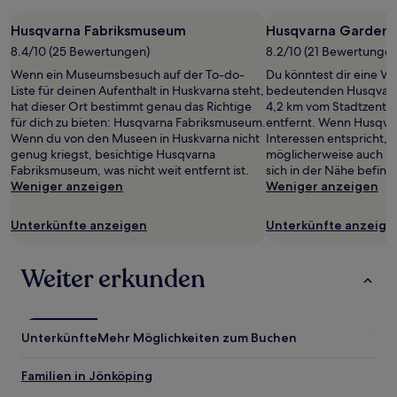
Husqvarna Fabriksmuseum
Husqvarna Garden
8.4/10 (25 Bewertungen)
8.2/10 (21 Bewertungen
Wenn ein Museumsbesuch auf der To-do-
Du könntest dir eine Ve
Liste für deinen Aufenthalt in Huskvarna steht,
bedeutenden Husqvarn
hat dieser Ort bestimmt genau das Richtige
4,2 km vom Stadtzentr
für dich zu bieten: Husqvarna Fabriksmuseum.
entfernt. Wenn Husqva
Wenn du von den Museen in Huskvarna nicht
Interessen entspricht, s
genug kriegst, besichtige Husqvarna
möglicherweise auch St
Fabriksmuseum, was nicht weit entfernt ist.
sich in der Nähe befind
Weniger anzeigen
Weniger anzeigen
Unterkünfte anzeigen
Unterkünfte anzeige
Weiter erkunden
Unterkünfte
Mehr Möglichkeiten zum Buchen
Familien in Jönköping