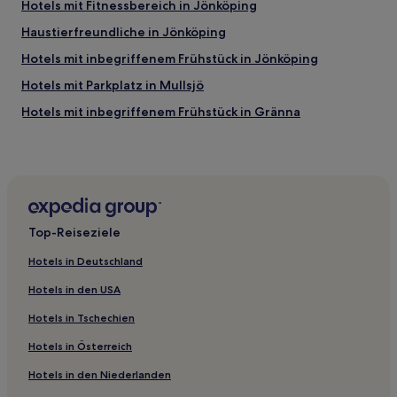
Hotels mit Fitnessbereich in Jönköping
Haustierfreundliche in Jönköping
Hotels mit inbegriffenem Frühstück in Jönköping
Hotels mit Parkplatz in Mullsjö
Hotels mit inbegriffenem Frühstück in Gränna
Haustierfreundliche in Gränna
Hotels mit Parkplatz in Gränna
Hotels mit inbegriffenem Frühstück in Eksjö
Gemeinde Aneby: Hotels
Top-Reiseziele
Björköby Hotels
Hotels in Deutschland
Gränna Hotels
Hotels in den USA
Gemeinde Nässjö: Hotels
Hotels in Tschechien
Orrhaga-Gamla Stan Hotels
Hotels in Österreich
Hult Hotels
Hotels in den Niederlanden
Gemeinde Tranås: Hotels