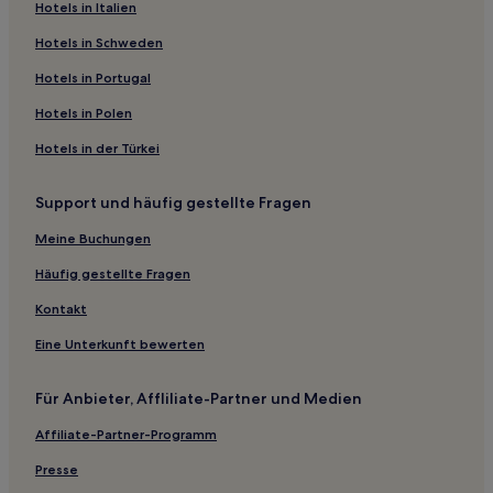
Hotels nahe Klosterkirche Nydala
Hotels in Italien
Äng Hotels
Hotels in Schweden
Norra Unnaryd Hotels
Hotels in Portugal
Gemeinde Gnosjö: Hotels
Hotels in Polen
Hotels nahe Elmia Exhibition Center
Hotels in der Türkei
Fryele Hotels
Support und häufig gestellte Fragen
Hotels nahe Bahnhof Värnamo
Möcklamo Hotels
Meine Buchungen
Gemeinde Sävsjö: Hotels
Häufig gestellte Fragen
Bodafors Hotels
Kontakt
Sunhultsbrunn Hotels
Eine Unterkunft bewerten
Kalvsås Hotels
Für Anbieter, Affliliate-Partner und Medien
Gemeinde Eksjö: Hotels
Affiliate-Partner-Programm
Gemeinde Habo: Hotels
Gemeinde Jönköping: Hotels
Presse