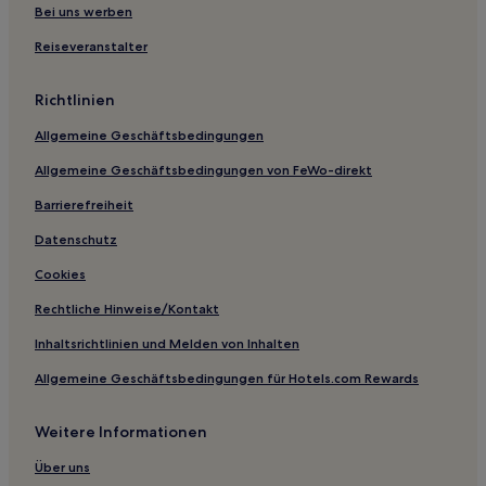
Estenstorp Hotels
Bei uns werben
Hotels nahe High Chaparral
Reiseveranstalter
Hotels nahe Värnamo Golfklubb
Richtlinien
Gistingstorp Hotels
Allgemeine Geschäftsbedingungen
Hotels nahe Bahnhof Vetlanda
Allgemeine Geschäftsbedingungen von FeWo-direkt
Mullsjö Hotels
Björkeryd Hotels
Barrierefreiheit
Gemeinde Vaggeryd: Hotels
Datenschutz
Cookies
Rechtliche Hinweise/Kontakt
Inhaltsrichtlinien und Melden von Inhalten
Allgemeine Geschäftsbedingungen für Hotels.com Rewards
Weitere Informationen
Über uns