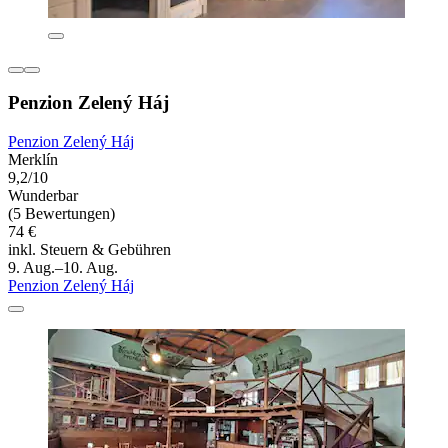
Penzion Zelený Háj
Penzion Zelený Háj
Merklín
9,2/10
Wunderbar
(5 Bewertungen)
74 €
inkl. Steuern & Gebühren
9. Aug.–10. Aug.
Penzion Zelený Háj