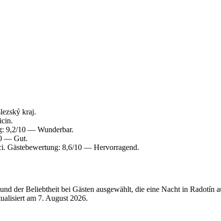
ezský kraj.
cin.
g: 9,2/10 — Wunderbar.
10 — Gut.
ci. Gästebewertung: 8,6/10 — Hervorragend.
nd der Beliebtheit bei Gästen ausgewählt, die eine Nacht in Radotín 
tualisiert am
7. August 2026
.