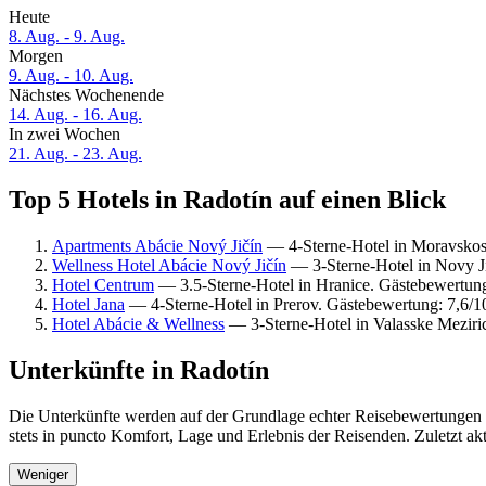
Heute
8. Aug. - 9. Aug.
Morgen
9. Aug. - 10. Aug.
Nächstes Wochenende
14. Aug. - 16. Aug.
In zwei Wochen
21. Aug. - 23. Aug.
Top 5 Hotels in Radotín auf einen Blick
Apartments Abácie Nový Jičín
— 4-Sterne-Hotel in Moravskosl
Wellness Hotel Abácie Nový Jičín
— 3-Sterne-Hotel in Novy Ji
Hotel Centrum
— 3.5-Sterne-Hotel in Hranice. Gästebewertun
Hotel Jana
— 4-Sterne-Hotel in Prerov. Gästebewertung: 7,6/
Hotel Abácie & Wellness
— 3-Sterne-Hotel in Valasske Meziri
Unterkünfte in Radotín
Die Unterkünfte werden auf der Grundlage echter Reisebewertungen u
stets in puncto Komfort, Lage und Erlebnis der Reisenden. Zuletzt ak
Weniger