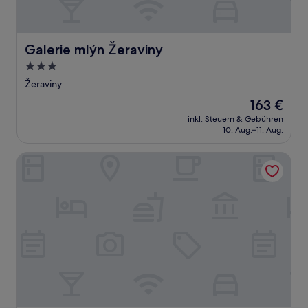
Galerie mlýn Žeraviny
Galerie mlýn Žeraviny
3.0-
Sterne-
Žeraviny
Unterkunft
Der
163 €
Preis
inkl. Steuern & Gebühren
beträgt
10. Aug.–11. Aug.
163 €
Penzion Longus