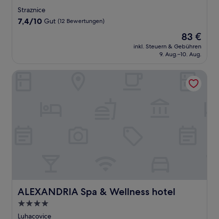
Sterne-
Straznice
Unterkunft
7.4
7,4/10
Gut
(12 Bewertungen)
von
Der
83 €
10,
Preis
Gut,
inkl. Steuern & Gebühren
beträgt
9. Aug.–10. Aug.
(12
83 €
Bewertungen)
ALEXANDRIA Spa & Wellness hotel
ALEXANDRIA Spa & Wellness hotel
ALEXANDRIA Spa & Wellness hotel
4.0-
Sterne-
Luhacovice