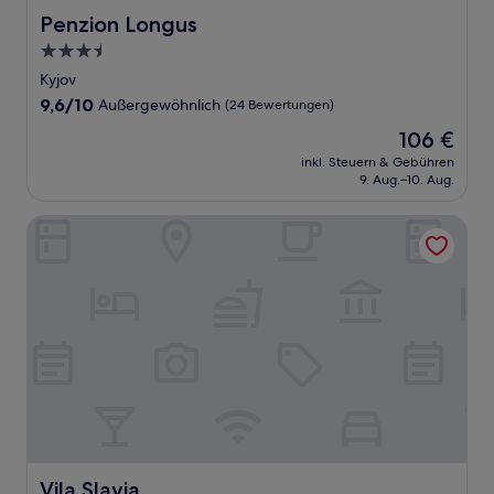
Penzion Longus
Penzion Longus
3.5-
Sterne-
Kyjov
Unterkunft
9.6
9,6/10
Außergewöhnlich
(24 Bewertungen)
von
Der
106 €
10,
Preis
Außergewöhnlich,
inkl. Steuern & Gebühren
beträgt
9. Aug.–10. Aug.
(24
106 €
Bewertungen)
Vila Slavia
Vila Slavia
Vila Slavia