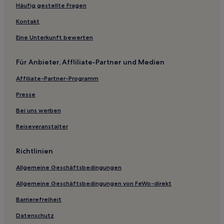
Pohořelice Hotels
Häufig gestellte Fragen
Buchlovice Hotels
Kontakt
Bezirk Uherské Hradiště: Hotels
Eine Unterkunft bewerten
Salaš Hotels
Für Anbieter, Affliliate-Partner und Medien
Komárov Hotels
Affiliate-Partner-Programm
Tupesy Hotels
Hotels nahe Kunovice
Presse
Kněžpole Hotels
Bei uns werben
Reiseveranstalter
Richtlinien
Allgemeine Geschäftsbedingungen
Allgemeine Geschäftsbedingungen von FeWo-direkt
Barrierefreiheit
Datenschutz