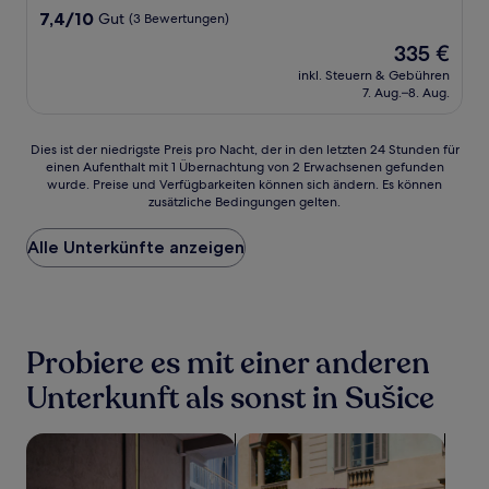
Unterkunft
7.4
7,4/10
Gut
(3 Bewertungen)
von
Der
335 €
10,
Preis
Gut,
inkl. Steuern & Gebühren
beträgt
7. Aug.–8. Aug.
(3
335 €
Bewertungen)
Dies
Dies ist der niedrigste Preis pro Nacht, der in den letzten 24 Stunden für
einen Aufenthalt mit 1 Übernachtung von 2 Erwachsenen gefunden
ist
wurde. Preise und Verfügbarkeiten können sich ändern. Es können
der
zusätzliche Bedingungen gelten.
niedrigste
Preis
Alle Unterkünfte anzeigen
pro
Nacht,
der
in
den
letzten
Probiere es mit einer anderen
24 Stunden
für
Unterkunft als sonst in Sušice
einen
Aufenthalt
Suche nach haustierfreundlichen Unterkünften
Suche nach familienfreundliche
mit
1 Übernachtung
von