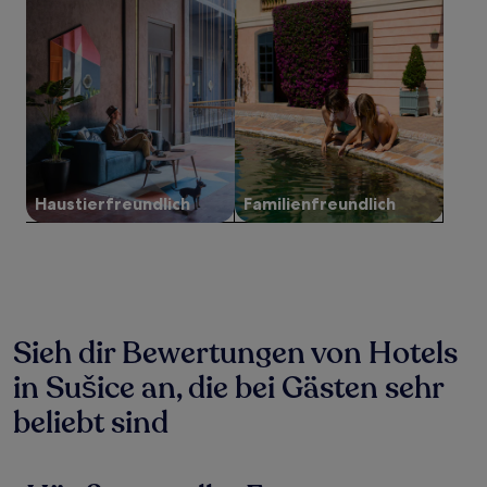
2 Erwachsenen
gefunden
wurde.
Preise
und
Verfügbarkeiten
können
sich
ändern.
Es
Haustier­freundlich
Familien­freundlich
können
zusätzliche
Bedingungen
gelten.
Sieh dir Bewertungen von Hotels
in Sušice an, die bei Gästen sehr
beliebt sind