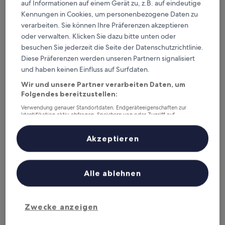
Preis
auf Informationen auf einem Gerät zu, z.B. auf eindeutige
Außergewöhnlich,
inkl. Steuern & Gebühren
beträgt
12. Aug.–13. Aug.
(83
Kennungen in Cookies, um personenbezogene Daten zu
129 €
Bewertungen)
verarbeiten. Sie können Ihre Präferenzen akzeptieren
Hotel Baltaci U Náhonu
oder verwalten. Klicken Sie dazu bitte unten oder
besuchen Sie jederzeit die Seite der Datenschutzrichtlinie.
Diese Präferenzen werden unseren Partnern signalisiert
und haben keinen Einfluss auf Surfdaten.
Wir und unsere Partner verarbeiten Daten, um
Folgendes bereitzustellen:
Verwendung genauer Standortdaten. Endgeräteeigenschaften zur
Identifikation aktiv abfragen. Speichern von oder Zugriff auf
Informationen auf einem Endgerät. Personalisierte Werbung und
Inhalte, Messung von Werbeleistung und der Performance von Inhalten,
Zielgruppenforschung sowie Entwicklung und Verbesserung von
Akzeptieren
Angeboten.
Hotel Baltaci U Náhonu
Hotel Baltaci U Náhonu
Liste der Partner (Lieferanten)
3.0-
Alle ablehnen
Sterne-
Zlin
Unterkunft
8.4
8,4/10
Sehr gut
(55 Bewertungen)
von
Der
76 €
Zwecke anzeigen
10,
Preis
Sehr
inkl. Steuern & Gebühren
beträgt
5. Sept.–6. Sept.