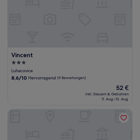
Vincent
Vincent
3.0-
Sterne-
Luhacovice
Unterkunft
8.6
8,6/10
Hervorragend
(9 Bewertungen)
von
Der
52 €
10,
Preis
Hervorragend,
inkl. Steuern & Gebühren
beträgt
11. Aug.–12. Aug.
(9
52 €
Bewertungen)
Apartments Kroměříž