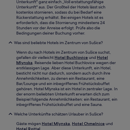
Unterkunft" ganz einfach „Voll erstattungsfähige
Unterkunft" aus. Der Großteil der Hotels lässt sich
kostenlos stornieren, sodass du bei Bedarf eine
Rückerstattung erhältst. Bei einigen Hotels ist es
erforderlich, dass die Stornierung mindestens 24
Stunden vor der Anreise erfolgt. Prüfe also die
Bedingungen deiner Buchung vorher.
Was sind beliebte Hotels im Zentrum von Sušice?
Wenn du nach Hotels im Zentrum von Sušice suchst,
gefallen dir vielleicht
Hotel Buchlovice
und
Hotel
Mlynska
. Reisende lieben Hotel Buchlovice wegen der
erstklassigen Lage. Aber diese Unterkunft, ein Hotel,
besticht nicht nur dadurch, sondern auch durch ihre
Annehmlichkeiten, zu denen ein Restaurant, eine
Bar/Lounge und ein inbegriffenes Frühstücksbuffet
gehören. Hotel Mlynska ist ein Hotel in zentraler Lage. In
der enorm beliebten Unterkunft erwarten dich zum
Beispiel folgende Annehmlichkeiten: ein Restaurant, ein
inbegriffenes Frühstücksbuffet und eine Sauna.
Welche Unterkünfte schätzen Urlauber in Sušice?
Gäste mögen
Hotel Mlynska
,
Hotel Chmelnice
und
Hotel Rottal
.