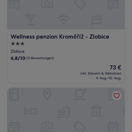
Wellness penzion Kroměříž - Zlobice
Wellness penzion Kroměříž - Zlobice
3.0-
Sterne-
Zlobice
Unterkunft
6.8
6,8/10
(11 Bewertungen)
von
Der
73 €
10,
Preis
(11
inkl. Steuern & Gebühren
beträgt
9. Aug.–10. Aug.
Bewertungen)
73 €
Penzion JANY