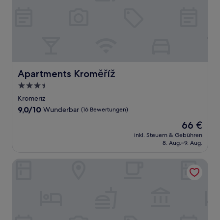
Apartments Kroměříž
Apartments Kroměříž
3.5-
Sterne-
Kromeriz
Unterkunft
9.0
9,0/10
Wunderbar
(16 Bewertungen)
von
Der
66 €
10,
Preis
Wunderbar,
inkl. Steuern & Gebühren
beträgt
8. Aug.–9. Aug.
(16
66 €
Bewertungen)
Wellness penzion Kroměříž - Zlobice