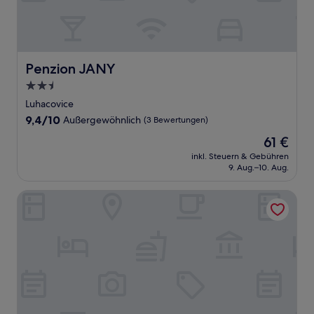
Penzion JANY
Penzion JANY
2.5-
Sterne-
Luhacovice
Unterkunft
9.4
9,4/10
Außergewöhnlich
(3 Bewertungen)
von
Der
61 €
10,
Preis
Außergewöhnlich,
inkl. Steuern & Gebühren
beträgt
9. Aug.–10. Aug.
(3
61 €
Bewertungen)
Galerie mlýn Žeraviny