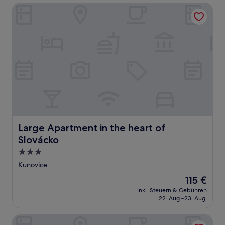
Bewertungen)
Large Apartment in the heart of Slovácko
Large Apartment in the heart of Slovácko
Large Apartment in the heart of
Slovácko
3.0-
Sterne-
Kunovice
Unterkunft
Der
115 €
Preis
inkl. Steuern & Gebühren
beträgt
22. Aug.–23. Aug.
115 €
Penzion U Kubesa