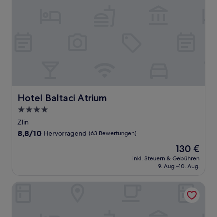
Hotel Baltaci Atrium
Hotel Baltaci Atrium
4.0-
Sterne-
Zlin
Unterkunft
8.8
8,8/10
Hervorragend
(63 Bewertungen)
von
Der
130 €
10,
Preis
Hervorragend,
inkl. Steuern & Gebühren
beträgt
9. Aug.–10. Aug.
(63
130 €
Bewertungen)
Vincent