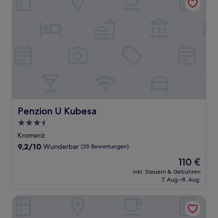
Penzion U Kubesa
Penzion U Kubesa
3.5-
Sterne-
Kromeriz
Unterkunft
9.2
9,2/10
Wunderbar
(35 Bewertungen)
von
Der
110 €
10,
Preis
Wunderbar,
inkl. Steuern & Gebühren
beträgt
7. Aug.–8. Aug.
(35
110 €
Bewertungen)
Hotel Baltaci Atrium