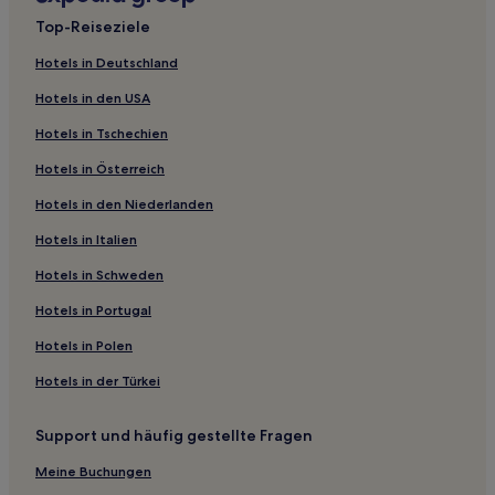
Částkov Hotels
Top-Reiseziele
Nedachlebice Hotels
Hotels in Deutschland
Veletiny Hotels
Hotels in den USA
Svárov Hotels
Hotels in Tschechien
Otrokovice Hotels
Hotels in Österreich
Karlovice Hotels
Hotels in den Niederlanden
Březolupy Hotels
Huštěnovice Hotels
Hotels in Italien
Hotels nahe Bahnhof Zlin-Malenovice Zastavka
Hotels in Schweden
Šarovy Hotels
Hotels in Portugal
Napajedla Hotels
Hotels in Polen
Boršice Hotels
Hotels in der Türkei
Sulimov Hotels
Support und häufig gestellte Fragen
Velehrad Hotels
Uherské Hradiste Hotels
Meine Buchungen