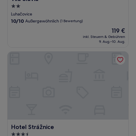
2.0-
Sterne-
Luhačovice
Unterkunft
10.0
10/10
Außergewöhnlich
(1 Bewertung)
von
Der
119 €
10,
Preis
Außergewöhnlich,
inkl. Steuern & Gebühren
beträgt
9. Aug.–10. Aug.
(1
119 €
Bewertung)
Hotel Strážnice
Hotel Strážnice
Hotel Strážnice
3.5-