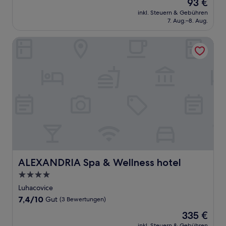
Der
93 €
10,
Preis
Wunderbar,
inkl. Steuern & Gebühren
beträgt
7. Aug.–8. Aug.
(17
93 €
Bewertungen)
ALEXANDRIA Spa & Wellness hotel
ALEXANDRIA Spa & Wellness hotel
ALEXANDRIA Spa & Wellness hotel
4.0-
Sterne-
Luhacovice
Unterkunft
7.4
7,4/10
Gut
(3 Bewertungen)
von
Der
335 €
10,
Preis
Gut,
inkl. Steuern & Gebühren