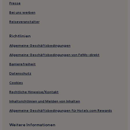
Hotels mit Parkplatz in Kroměříž
Presse
Hotels mit Parkplatz in Zlín
Bei uns werben
Reiseveranstalter
Richtlinien
Allgemeine Geschäftsbedingungen
Allgemeine Geschäftsbedingungen von FeWo-direkt
Barrierefreiheit
Datenschutz
Cookies
Rechtliche Hinweise/Kontakt
Inhaltsrichtlinien und Melden von Inhalten
Allgemeine Geschäftsbedingungen für Hotels.com Rewards
Weitere Informationen