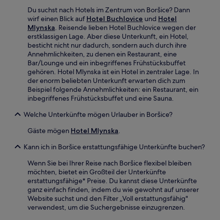
Du suchst nach Hotels im Zentrum von Boršice? Dann
wirf einen Blick auf
Hotel Buchlovice
und
Hotel
Mlynska
. Reisende lieben Hotel Buchlovice wegen der
erstklassigen Lage. Aber diese Unterkunft, ein Hotel,
besticht nicht nur dadurch, sondern auch durch ihre
Annehmlichkeiten, zu denen ein Restaurant, eine
Bar/Lounge und ein inbegriffenes Frühstücksbuffet
gehören. Hotel Mlynska ist ein Hotel in zentraler Lage. In
der enorm beliebten Unterkunft erwarten dich zum
Beispiel folgende Annehmlichkeiten: ein Restaurant, ein
inbegriffenes Frühstücksbuffet und eine Sauna.
Welche Unterkünfte mögen Urlauber in Boršice?
Gäste mögen
Hotel Mlynska
.
Kann ich in Boršice erstattungsfähige Unterkünfte buchen?
Wenn Sie bei Ihrer Reise nach Boršice flexibel bleiben
möchten, bietet ein Großteil der Unterkünfte
erstattungsfähige* Preise. Du kannst diese Unterkünfte
ganz einfach finden, indem du wie gewohnt auf unserer
Website suchst und den Filter „Voll erstattungsfähig"
verwendest, um die Suchergebnisse einzugrenzen.