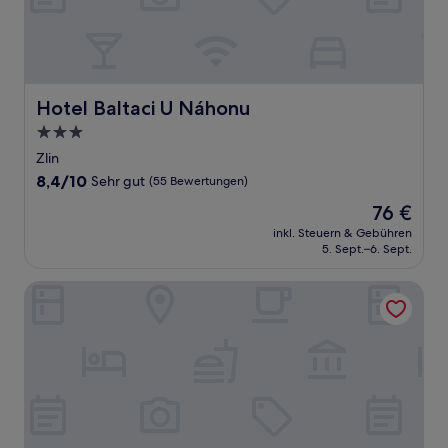
Hotel Baltaci U Náhonu
Hotel Baltaci U Náhonu
3.0-
Sterne-
Zlin
Unterkunft
8.4
8,4/10
Sehr gut
(55 Bewertungen)
von
Der
76 €
10,
Preis
Sehr
inkl. Steuern & Gebühren
beträgt
5. Sept.–6. Sept.
gut,
76 €
(55
Bewertungen)
Interhotel Zlin