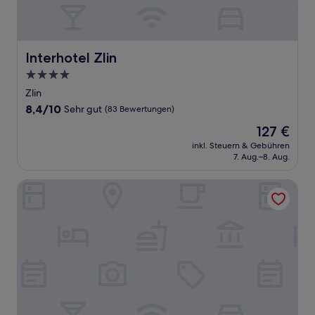
Interhotel Zlin
Interhotel Zlin
4.0-
Sterne-
Zlin
Unterkunft
8.4
8,4/10
Sehr gut
(83 Bewertungen)
von
Der
127 €
10,
Preis
Sehr
inkl. Steuern & Gebühren
beträgt
7. Aug.–8. Aug.
gut,
127 €
(83
Bewertungen)
Wellness penzion Kroměříž - Zlobice