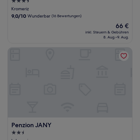
3.5-
Sterne-
Kromeriz
Unterkunft
9.0
9,0/10
Wunderbar
(16 Bewertungen)
von
Der
66 €
10,
Preis
Wunderbar,
inkl. Steuern & Gebühren
beträgt
8. Aug.–9. Aug.
(16
66 €
Bewertungen)
Penzion JANY
Penzion JANY
Penzion JANY
2.5-
Sterne-