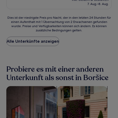
beträgt
7. Aug.–8. Aug.
(3
335 €
Bewertungen)
Dies
Dies ist der niedrigste Preis pro Nacht, der in den letzten 24 Stunden für
einen Aufenthalt mit 1 Übernachtung von 2 Erwachsenen gefunden
ist
wurde. Preise und Verfügbarkeiten können sich ändern. Es können
der
zusätzliche Bedingungen gelten.
niedrigste
Preis
Alle Unterkünfte anzeigen
pro
Nacht,
der
in
den
letzten
Probiere es mit einer anderen
24 Stunden
für
Unterkunft als sonst in Boršice
einen
Aufenthalt
Suche nach haustierfreundlichen Unterkünften
Suche nach familienfreundliche
mit
1 Übernachtung
von
2 Erwachsenen
gefunden
wurde.
Preise