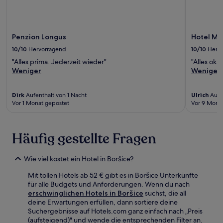
Penzion Longus
Hotel Ml
10/10
Hervorragend
10/10
Herv
"Alles prima. Jederzeit wieder"
"Alles oka
Weniger
Weniger
Dirk
Aufenthalt von 1 Nacht
Ulrich
Aufe
Vor 1 Monat gepostet
Vor 9 Mona
Häufig gestellte Fragen
Wie viel kostet ein Hotel in Boršice?
Mit tollen Hotels ab 52 € gibt es in Boršice Unterkünfte
für alle Budgets und Anforderungen. Wenn du nach
erschwinglichen Hotels in Boršice
suchst, die all
deine Erwartungen erfüllen, dann sortiere deine
Suchergebnisse auf Hotels.com ganz einfach nach „Preis
(aufsteigend)" und wende die entsprechenden Filter an.