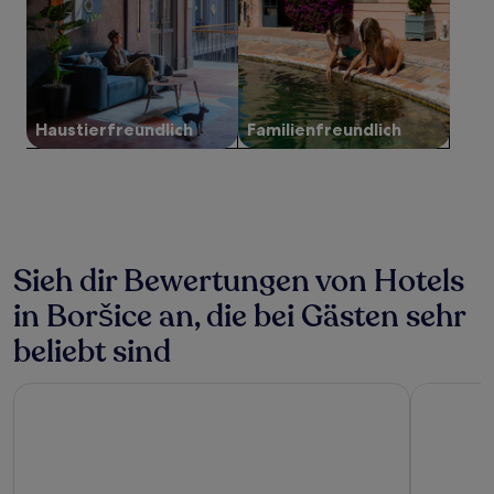
und
Verfügbarkeiten
können
sich
ändern.
Es
Haustier­freundlich
Familien­freundlich
können
zusätzliche
Bedingungen
gelten.
Sieh dir Bewertungen von Hotels
in Boršice an, die bei Gästen sehr
beliebt sind
Penzion Longus
Hotel Mly