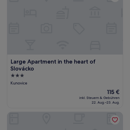
Large Apartment in the heart of Slovácko
Large Apartment in the heart of
Slovácko
3.0-
Sterne-
Kunovice
Unterkunft
Der
115 €
Preis
inkl. Steuern & Gebühren
beträgt
22. Aug.–23. Aug.
115 €
Hotel Strážnice