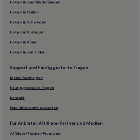
Hotels in den Niederlanden
Stupava Hotels
Koryčany Hotels
Hotels in Italien
Huštěnovice Hotels
Hotels in Schweden
Napajedla Hotels
Hotels in Portugal
Střílky Hotels
Hotels in Polen
Velehrad Hotels
Hotels in der Türkei
Uherské Hradiste Hotels
Support und häufig gestellte Fragen
Roštín Hotels
Buchlovice Hotels
Meine Buchungen
Bezirk Uherské Hradiště: Hotels
Häufig gestellte Fragen
Salaš Hotels
Kontakt
Tupesy Hotels
Eine Unterkunft bewerten
Hotels nahe Kunovice
Für Anbieter, Affliliate-Partner und Medien
Cetechovice Hotels
Affiliate-Partner-Programm
Kněžpole Hotels