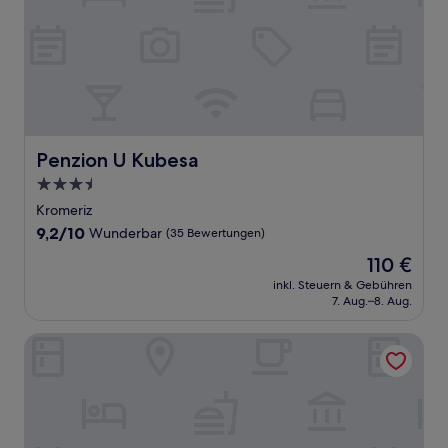
Penzion U Kubesa
Penzion U Kubesa
3.5-
Sterne-
Kromeriz
Unterkunft
9.2
9,2/10
Wunderbar
(35 Bewertungen)
von
Der
110 €
10,
Preis
Wunderbar,
inkl. Steuern & Gebühren
beträgt
7. Aug.–8. Aug.
(35
110 €
Bewertungen)
Hotel Arkáda