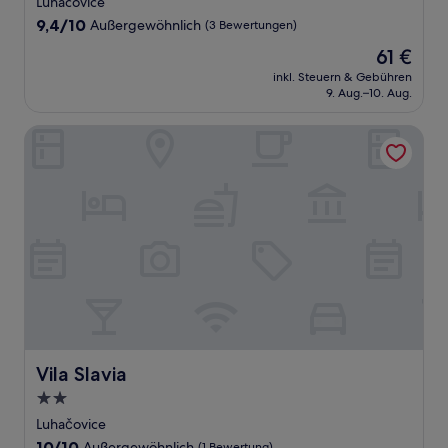
Luhacovice
Unterkunft
9.4
9,4/10
Außergewöhnlich
(3 Bewertungen)
von
Der
61 €
10,
Preis
Außergewöhnlich,
inkl. Steuern & Gebühren
beträgt
9. Aug.–10. Aug.
(3
61 €
Bewertungen)
Vila Slavia
Vila Slavia
Vila Slavia
2.0-
Sterne-
Luhačovice
Unterkunft
10.0
10/10
Außergewöhnlich
(1 Bewertung)