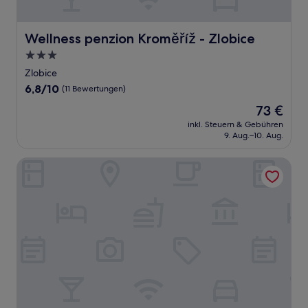
Wellness penzion Kroměříž - Zlobice
Wellness penzion Kroměříž - Zlobice
3.0-
Sterne-
Zlobice
Unterkunft
6.8
6,8/10
(11 Bewertungen)
von
Der
73 €
10,
Preis
(11
inkl. Steuern & Gebühren
beträgt
9. Aug.–10. Aug.
Bewertungen)
73 €
Vincent