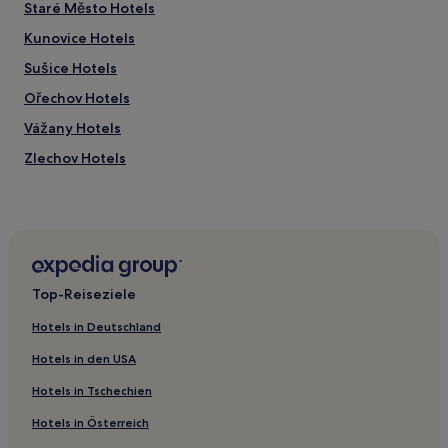
Staré Město Hotels
Kunovice Hotels
Sušice Hotels
Ořechov Hotels
Vážany Hotels
Zlechov Hotels
Halenkovice Hotels
Chvalnov-Lísky Hotels
Podolí Hotels
Modrá Hotels
Top-Reiseziele
Stříbrnice Hotels
Hotels in Deutschland
Nedachlebice Hotels
Hotels in den USA
Hluk Hotels
Hotels in Tschechien
Veletiny Hotels
Hotels in Österreich
Ostrožská Nová Ves Hotels