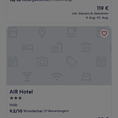
von
Der
119 €
10,
Preis
Außergewöhnlich,
inkl. Steuern & Gebühren
beträgt
9. Aug.–10. Aug.
(1
119 €
Bewertung)
AIR Hotel
AIR Hotel
AIR Hotel
3.0-
Sterne-
Holíc
Unterkunft
9.2
9,2/10
Wunderbar
(17 Bewertungen)
von