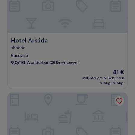
Hotel Arkáda
Hotel Arkáda
3.0-
Sterne-
Bucovice
Unterkunft
9.0
9,0/10
Wunderbar
(28 Bewertungen)
von
Der
81 €
10,
Preis
Wunderbar,
inkl. Steuern & Gebühren
beträgt
8. Aug.–9. Aug.
(28
81 €
Bewertungen)
Hotel Baltaci U Náhonu