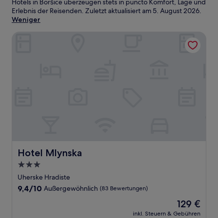
Hotels in Boršice überzeugen stets in puncto Komfort, Lage und
Erlebnis der Reisenden. Zuletzt aktualisiert am
5. August 2026
.
Weniger
Hotel Mlynska
Hotel Mlynska
Hotel Mlynska
3.0-
Sterne-
Uherske Hradiste
Unterkunft
9.4
9,4/10
Außergewöhnlich
(83 Bewertungen)
von
Der
129 €
10,
Preis
Außergewöhnlich,
inkl. Steuern & Gebühren