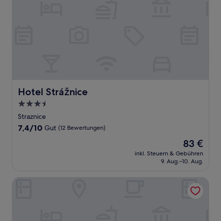
Hotel Strážnice
Hotel Strážnice
3.5-
Sterne-
Straznice
Unterkunft
7.4
7,4/10
Gut
(12 Bewertungen)
von
Der
83 €
10,
Preis
Gut,
inkl. Steuern & Gebühren
beträgt
9. Aug.–10. Aug.
(12
83 €
Bewertungen)
Penzion U Kubesa