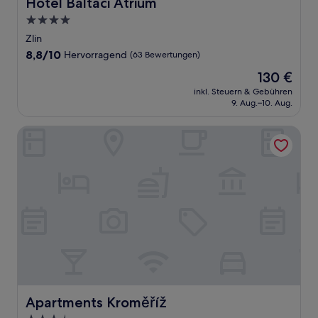
Hotel Baltaci Atrium
Hotel Baltaci Atrium
4.0-
Sterne-
Zlin
Unterkunft
8.8
8,8/10
Hervorragend
(63 Bewertungen)
von
Der
130 €
10,
Preis
Hervorragend,
inkl. Steuern & Gebühren
beträgt
9. Aug.–10. Aug.
(63
130 €
Bewertungen)
Apartments Kroměříž
Apartments Kroměříž
Apartments Kroměříž