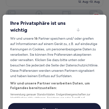
beträgt
12. Aug.–13. Aug.
(83
129 €
Bewertungen)
Penzion Longus
Ihre Privatsphäre ist uns
wichtig
Wir und unsere
16
Partner speichern und/ oder greifen
auf Informationen auf einem Gerät zu, z.B. auf eindeutige
Kennungen in Cookies, um personenbezogene Daten zu
verarbeiten. Sie können Ihre Präferenzen akzeptieren
oder verwalten. Klicken Sie dazu bitte unten oder
besuchen Sie jederzeit die Seite der Datenschutzrichtlinie.
Penzion Longus
Penzion Longus
Diese Präferenzen werden unseren Partnern signalisiert
3.5-
und haben keinen Einfluss auf Surfdaten.
Sterne-
Kyjov
Wir und unsere Partner verarbeiten Daten, um
Unterkunft
9.6
9,6/10
Außergewöhnlich
Folgendes bereitzustellen:
(24 Bewertungen)
von
Der
106 €
Verwendung genauer Standortdaten. Endgeräteeigenschaften zur
10,
Identifikation aktiv abfragen. Speichern von oder Zugriff auf
Preis
Außergewöhnlich,
inkl. Steuern & Gebühren
Informationen auf einem Endgerät. Personalisierte Werbung und
beträgt
9. Aug.–10. Aug.
(24
Inhalte, Messung von Werbeleistung und der Performance von Inhalten,
106 €
Zielgruppenforschung sowie Entwicklung und Verbesserung von