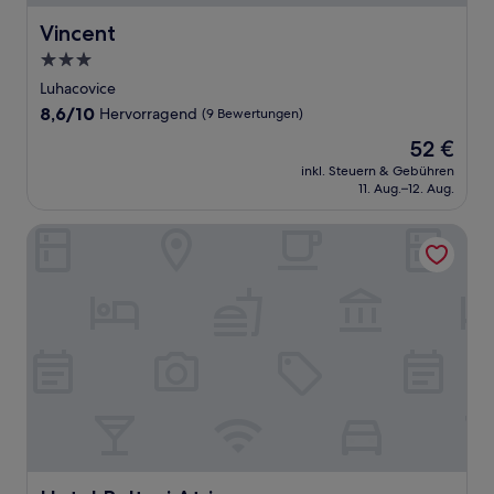
Vincent
Vincent
3.0-
Sterne-
Luhacovice
Unterkunft
8.6
8,6/10
Hervorragend
(9 Bewertungen)
von
Der
52 €
10,
Preis
Hervorragend,
inkl. Steuern & Gebühren
beträgt
11. Aug.–12. Aug.
(9
52 €
Bewertungen)
Hotel Baltaci Atrium