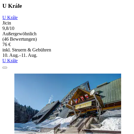
U Krále
U Krále
Jicin
9,8/10
Außergewöhnlich
(46 Bewertungen)
76 €
inkl. Steuern & Gebühren
10. Aug.–11. Aug.
U Krále