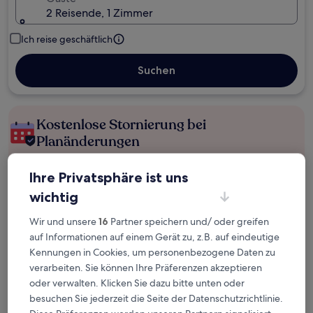
2 Reisende, 1 Zimmer
Ich reise geschäftlich
Suchen
Kostenlose Stornierung bei
Planänderungen
Verdiene Prämien für jede
Ihre Privatsphäre ist uns
wahrgenommene Übernachtung
wichtig
Wir und unsere
16
Partner speichern und/ oder greifen
Mehr sparen mit Preisen für Mitglieder
auf Informationen auf einem Gerät zu, z.B. auf eindeutige
Kennungen in Cookies, um personenbezogene Daten zu
verarbeiten. Sie können Ihre Präferenzen akzeptieren
oder verwalten. Klicken Sie dazu bitte unten oder
Überprüfe die Preise für diese Daten
besuchen Sie jederzeit die Seite der Datenschutzrichtlinie.