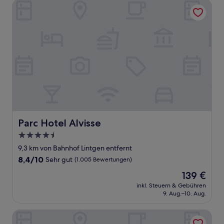
Parc Hotel Alvisse
Parc Hotel Alvisse
Parc Hotel Alvisse
4.5-
Sterne-
9,3 km von Bahnhof Lintgen entfernt
Unterkunft
8.4
8,4/10
Sehr gut
(1.005 Bewertungen)
von
Der
139 €
10,
Preis
Sehr
inkl. Steuern & Gebühren
beträgt
9. Aug.–10. Aug.
gut,
139 €
(1.005
Bewertungen)
Doubletree by Hilton Luxembourg