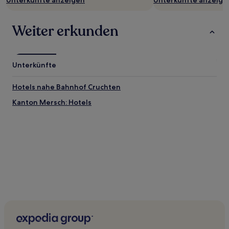
Unterkünfte anzeigen
Unterkünfte anzeige
Es
können
zusätzliche
Weiter erkunden
Bedingungen
gelten.
Unterkünfte
Hotels nahe Bahnhof Cruchten
Kanton Mersch: Hotels