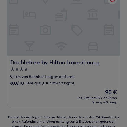
Doubletree by Hilton Luxembourg
Doubletree by Hilton Luxembourg
4.0-
Sterne-
9,1 km von Bahnhof Lintgen entfernt
Unterkunft
8.0
8,0/10
Sehr gut
(1.007 Bewertungen)
von
Der
95 €
10,
Preis
Sehr
inkl. Steuern & Gebühren
beträgt
9. Aug.–10. Aug.
gut,
95 €
(1.007
Bewertungen)
Dies
Dies ist der niedrigste Preis pro Nacht, der in den letzten 24 Stunden für
einen Aufenthalt mit 1 Übernachtung von 2 Erwachsenen gefunden
ist
wurde. Preise und Verfügbarkeiten können sich ändern. Es können