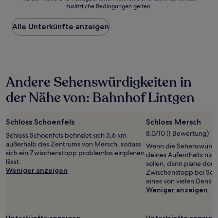
der
zusätzliche Bedingungen gelten.
niedrigste
Preis
Alle Unterkünfte anzeigen
pro
Nacht,
der
in
den
letzten
Andere Sehenswürdigkeiten in
24 Stunden
für
der Nähe von: Bahnhof Lintgen
einen
Aufenthalt
mit
Schloss Schoenfels
Schloss Mersch
1 Übernachtung
von
8.0/10 (1 Bewertung)
Schloss Schoenfels befindet sich 3,6 km
2 Erwachsenen
außerhalb des Zentrums von Mersch, sodass
Wenn die Sehenswürdi
gefunden
sich ein Zwischenstopp problemlos einplanen
deines Aufenthalts nic
wurde.
lässt.
sollen, dann plane doch
Preise
Weniger anzeigen
Zwischenstopp bei Schl
und
eines von vielen Denkm
Verfügbarkeiten
Weniger anzeigen
können
sich
ändern.