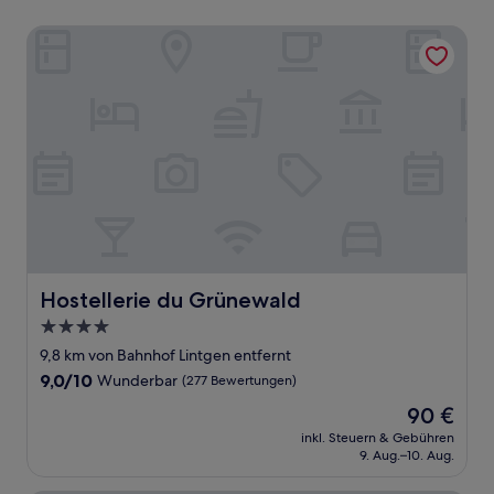
Hostellerie du Grünewald
Hostellerie du Grünewald
Hostellerie du Grünewald
4.0-
Sterne-
9,8 km von Bahnhof Lintgen entfernt
Unterkunft
9.0
9,0/10
Wunderbar
(277 Bewertungen)
von
Der
90 €
10,
Preis
Wunderbar,
inkl. Steuern & Gebühren
beträgt
9. Aug.–10. Aug.
(277
90 €
Bewertungen)