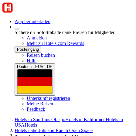
App herunterladen
Sichere dir Sofortrabatte dank Preisen für Mitglieder
Anmelden
Mehr zu Hotels.com Rewards
Posteingang
Reisen buchen
Hilfe
Deutsch · EUR · DE
Unterkunft registrieren
Meine Reisen
Feedback
Hotels in San Luis Obispo
Hotels in Kalifornien
Hotels in
USA
Hotels
Hotels nahe Johnson Ranch Open Space