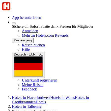
App herunterladen
Sichere dir Sofortrabatte dank Preisen für Mitglieder
Anmelden
Mehr zu Hotels.com Rewards
Posteingang
Reisen buchen
Hilfe
Deutsch · EUR · DE
Unterkunft registrieren
Meine Reisen
Feedback
Hotels in Haverfordwest
Hotels in Wales
Hotels in
Großbritannien
Hotels
Hotels in Talbenny