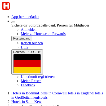
App herunterladen
Sichere dir Sofortrabatte dank Preisen für Mitglieder
Anmelden
Mehr zu Hotels.com Rewards
Posteingang
Reisen buchen
Hilfe
Deutsch · EUR · DE
Unterkunft registrieren
Meine Reisen
Feedback
Hotels in Bodmin
Hotels in Cornwall
Hotels in England
Hotels
in Großbritannien
Hotels
Hotels in Saint Kew