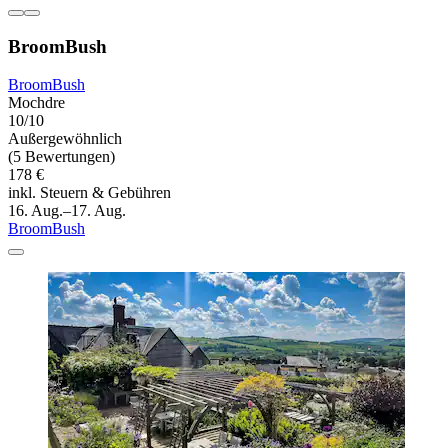
BroomBush
BroomBush
Mochdre
10/10
Außergewöhnlich
(5 Bewertungen)
178 €
inkl. Steuern & Gebühren
16. Aug.–17. Aug.
BroomBush