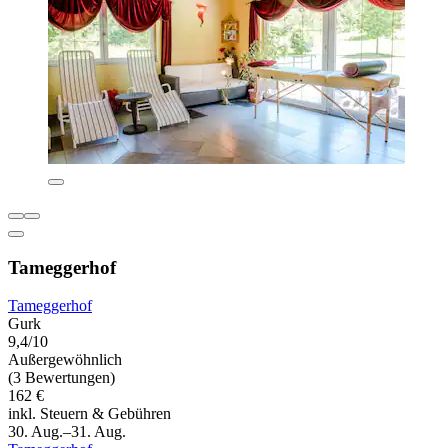
Tameggerhof
Tameggerhof
Gurk
9,4/10
Außergewöhnlich
(3 Bewertungen)
162 €
inkl. Steuern & Gebühren
30. Aug.–31. Aug.