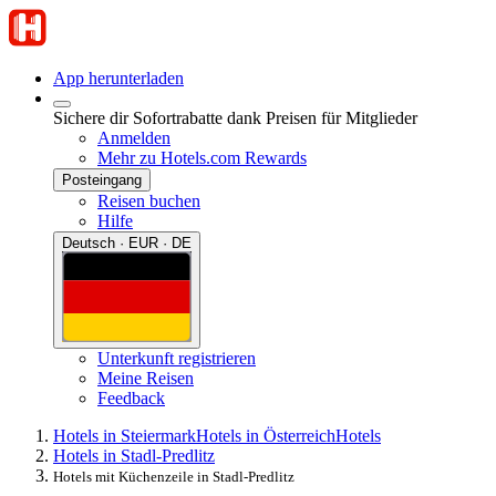
App herunterladen
Sichere dir Sofortrabatte dank Preisen für Mitglieder
Anmelden
Mehr zu Hotels.com Rewards
Posteingang
Reisen buchen
Hilfe
Deutsch · EUR · DE
Unterkunft registrieren
Meine Reisen
Feedback
Hotels in Steiermark
Hotels in Österreich
Hotels
Hotels in Stadl-Predlitz
Hotels mit Küchenzeile in Stadl-Predlitz