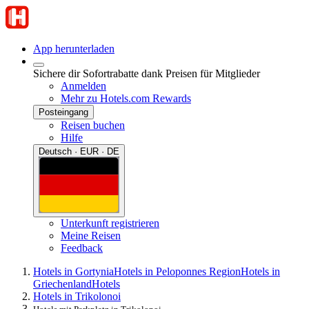
App herunterladen
Sichere dir Sofortrabatte dank Preisen für Mitglieder
Anmelden
Mehr zu Hotels.com Rewards
Posteingang
Reisen buchen
Hilfe
Deutsch · EUR · DE
Unterkunft registrieren
Meine Reisen
Feedback
Hotels in Gortynia
Hotels in Peloponnes Region
Hotels in
Griechenland
Hotels
Hotels in Trikolonoi