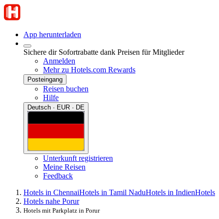
App herunterladen
Sichere dir Sofortrabatte dank Preisen für Mitglieder
Anmelden
Mehr zu Hotels.com Rewards
Posteingang
Reisen buchen
Hilfe
Deutsch · EUR · DE
Unterkunft registrieren
Meine Reisen
Feedback
Hotels in Chennai
Hotels in Tamil Nadu
Hotels in Indien
Hotels
Hotels nahe Porur
Hotels mit Parkplatz in Porur