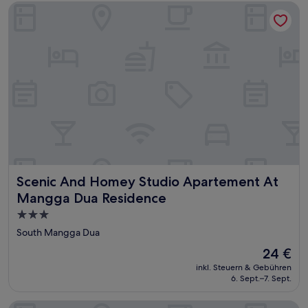
Scenic And Homey Studio Apartement At Mangga Dua Resi
Scenic And Homey Studio Apartement At Mangga Dua Re
Scenic And Homey Studio Apartement At
Mangga Dua Residence
3.0-
Sterne-
South Mangga Dua
Unterkunft
Der
24 €
Preis
inkl. Steuern & Gebühren
beträgt
6. Sept.–7. Sept.
24 €
Comfort Living Studio Apartment At Mangga Dua Residenc