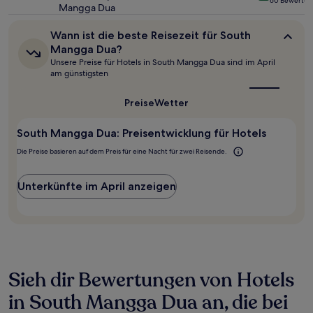
60 Bewertu
zusätzliche
Mangga Dua
Sterne-
Bedingungen
Unterkunft
gelten.
Wann
Wann ist die beste Reisezeit für South
ist
Mangga Dua?
die
Unsere Preise für Hotels in South Mangga Dua sind im April
beste
am günstigsten
Reisezeit
für
South
Preise
Wetter
Mangga
Dua?
South Mangga Dua: Preisentwicklung für Hotels
Die Preise basieren auf dem Preis für eine Nacht für zwei Reisende.
Unterkünfte im April anzeigen
Sieh dir Bewertungen von Hotels
in South Mangga Dua an, die bei