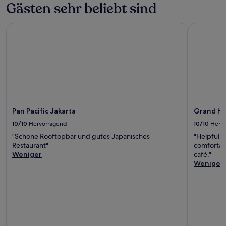
Gästen sehr beliebt sind
Pan Pacific Jakarta
Grand Hyat
Pan Pacific Jakarta
Grand Hy
10/10
Hervorragend
10/10
Herv
"Schöne Rooftopbar und gutes Japanisches
"Helpful a
Restaurant"
comfortabl
Weniger
café."
Weniger