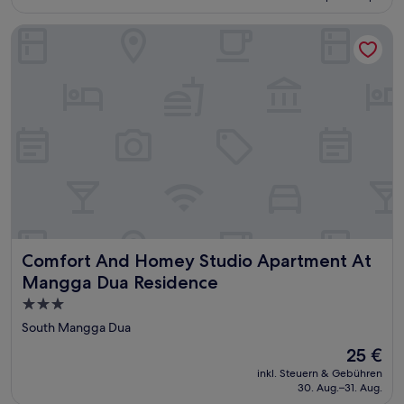
24 €
Comfort And Homey Studio Apartment At Mangga Dua Res
Comfort And Homey Studio Apartment At Mangga Dua R
Comfort And Homey Studio Apartment At
Mangga Dua Residence
3.0-
Sterne-
South Mangga Dua
Unterkunft
Der
25 €
Preis
inkl. Steuern & Gebühren
beträgt
30. Aug.–31. Aug.
25 €