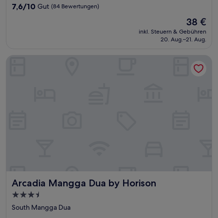
Unterkunft
7.6
7,6/10
Gut
(84 Bewertungen)
von
Der
38 €
10,
Preis
Gut,
inkl. Steuern & Gebühren
beträgt
20. Aug.–21. Aug.
(84
38 €
Bewertungen)
Arcadia Mangga Dua by Horison
Arcadia Mangga Dua by Horison
Arcadia Mangga Dua by Horison
3.5-
Sterne-
South Mangga Dua
Unterkunft