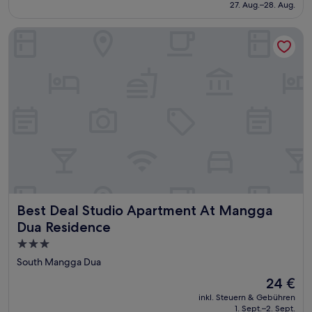
beträgt
27. Aug.–28. Aug.
25 €
Best Deal Studio Apartment At Mangga Dua Residence
Best Deal Studio Apartment At Mangga Dua Residence
Best Deal Studio Apartment At Mangga
Dua Residence
3.0-
Sterne-
South Mangga Dua
Unterkunft
Der
24 €
Preis
inkl. Steuern & Gebühren
beträgt
1. Sept.–2. Sept.