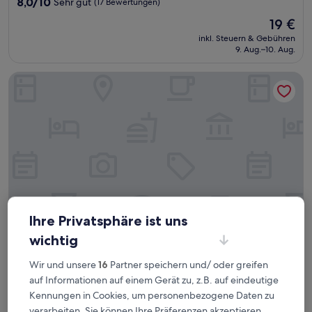
8.0
8,0/10
Sehr gut
(17 Bewertungen)
von
Der
19 €
10,
Preis
Sehr
inkl. Steuern & Gebühren
beträgt
9. Aug.–10. Aug.
gut,
19 €
(17
Bewertungen)
Best Western Mangga Dua Hotel and Residence
Ihre Privatsphäre ist uns
wichtig
Best Western Mangga Dua Hotel and Residence
Best Western Mangga Dua Hotel and
Wir und unsere
16
Partner speichern und/ oder greifen
Residence
auf Informationen auf einem Gerät zu, z.B. auf eindeutige
3.5-
Kennungen in Cookies, um personenbezogene Daten zu
Sterne-
South Mangga Dua
verarbeiten. Sie können Ihre Präferenzen akzeptieren