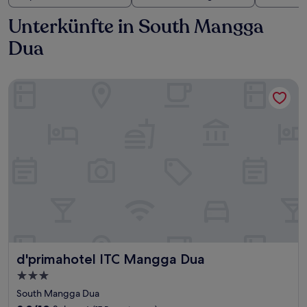
Unterkünfte in South Mangga
Dua
d'primahotel ITC Mangga Dua
d'primahotel ITC Mangga Dua
d'primahotel ITC Mangga Dua
3.0-
Sterne-
South Mangga Dua
Unterkunft