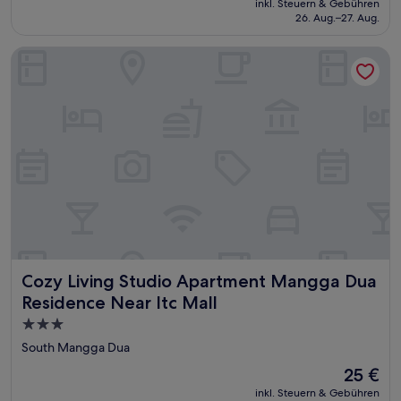
inkl. Steuern & Gebühren
beträgt
26. Aug.–27. Aug.
27 €
Cozy Living Studio Apartment Mangga Dua Residence Near I
Cozy Living Studio Apartment Mangga Dua Residence Near
Cozy Living Studio Apartment Mangga Dua
Residence Near Itc Mall
3.0-
Sterne-
South Mangga Dua
Unterkunft
Der
25 €
Preis
inkl. Steuern & Gebühren