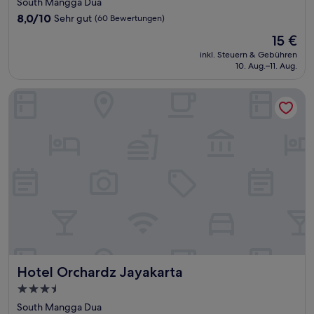
South Mangga Dua
Unterkunft
8.0
8,0/10
Sehr gut
(60 Bewertungen)
von
Der
15 €
10,
Preis
Sehr
inkl. Steuern & Gebühren
beträgt
10. Aug.–11. Aug.
gut,
15 €
(60
Bewertungen)
Hotel Orchardz Jayakarta
Hotel Orchardz Jayakarta
Hotel Orchardz Jayakarta
3.5-
Sterne-
South Mangga Dua