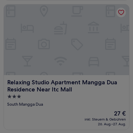
Relaxing Studio Apartment Mangga Dua Residence Near Itc 
Relaxing Studio Apartment Mangga Dua Residence Near It
Relaxing Studio Apartment Mangga Dua
Residence Near Itc Mall
3.0-
Sterne-
South Mangga Dua
Unterkunft
Der
27 €
Preis
inkl. Steuern & Gebühren
beträgt
26. Aug.–27. Aug.
27 €