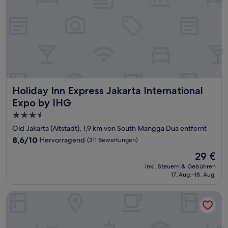
Holiday Inn Express Jakarta International Expo by IHG
Holiday Inn Express Jakarta International
Expo by IHG
3.5-
Sterne-
Old Jakarta (Altstadt), 1,9 km von South Mangga Dua entfernt
Unterkunft
8.6
8,6/10
Hervorragend
(311 Bewertungen)
von
Der
29 €
10,
Preis
Hervorragend,
inkl. Steuern & Gebühren
beträgt
17. Aug.–18. Aug.
(311
29 €
Bewertungen)
Holiday Inn & Suites Jakarta Gajah Mada by IHG