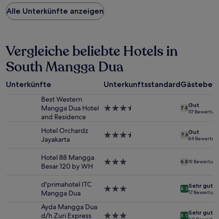
Preis
Alle Unterkünfte anzeigen
pro
Nacht,
der
in
den
Vergleiche beliebte Hotels in
letzten
South Mangga Dua
24 Stunden
für
einen
Unterkünfte
Unterkunftsstandard
Gästebew
Aufenthalt
mit
Best Western
Gut
1 Übernachtung
Mangga Dua Hotel
3.5-
7.8
117 Bewertun
von
and Residence
Sterne-
2 Erwachsenen
Unterkunft
Hotel Orchardz
Gut
gefunden
3.5-
7.6
Jayakarta
84 Bewertun
wurde.
Sterne-
Preise
Unterkunft
Hotel 88 Mangga
und
3.0-
6.8
19 Bewertun
Besar 120 by WH
Verfügbarkeiten
Sterne-
können
Unterkunft
d'primahotel ITC
Sehr gut
sich
3.0-
8.0
Mangga Dua
17 Bewertun
ändern.
Sterne-
Es
Unterkunft
Ayda Mangga Dua
Sehr gut
können
d/h Zuri Express
3.0-
8.0