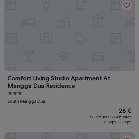
Comfort Living Studio Apartment At Mangga Dua Residen
Comfort Living Studio Apartment At
Mangga Dua Residence
3.0-
Sterne-
South Mangga Dua
Unterkunft
Der
28 €
Preis
inkl. Steuern & Gebühren
beträgt
2. Sept.–3. Sept.
28 €
Cozy And Tidy Studio Apartment Mangga Dua Residence