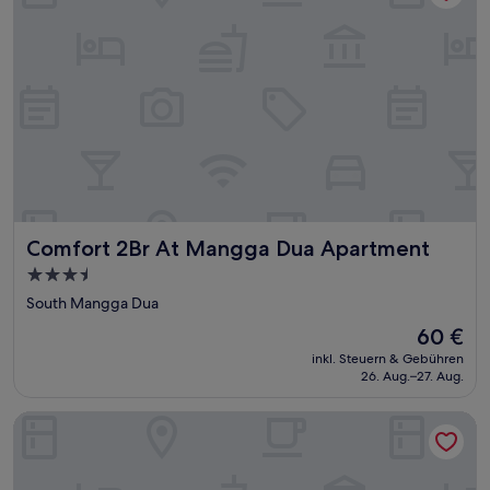
Comfort 2Br At Mangga Dua Apartment
Comfort 2Br At Mangga Dua Apartment
3.5-
Sterne-
South Mangga Dua
Unterkunft
Der
60 €
Preis
inkl. Steuern & Gebühren
beträgt
26. Aug.–27. Aug.
60 €
Spacious And Homey 2Br Mangga Dua Apartment