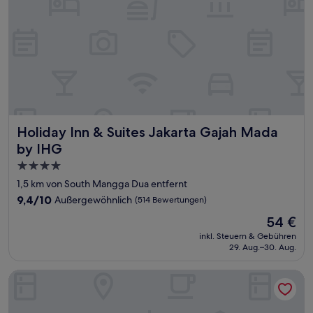
Holiday Inn & Suites Jakarta Gajah Mada by IHG
Holiday Inn & Suites Jakarta Gajah Mada
by IHG
4.0-
Sterne-
1,5 km von South Mangga Dua entfernt
Unterkunft
9.4
9,4/10
Außergewöhnlich
(514 Bewertungen)
von
Der
54 €
10,
Preis
Außergewöhnlich,
inkl. Steuern & Gebühren
beträgt
29. Aug.–30. Aug.
(514
54 €
Bewertungen)
Mövenpick Hotel Jakarta City Centre