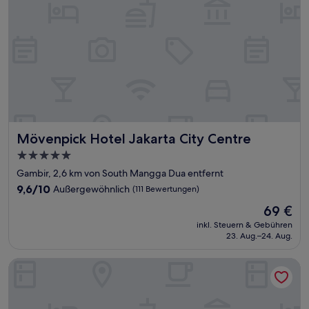
Mövenpick Hotel Jakarta City Centre
Mövenpick Hotel Jakarta City Centre
5.0-
Sterne-
Gambir, 2,6 km von South Mangga Dua entfernt
Unterkunft
9.6
9,6/10
Außergewöhnlich
(111 Bewertungen)
von
Der
69 €
10,
Preis
Außergewöhnlich,
inkl. Steuern & Gebühren
beträgt
23. Aug.–24. Aug.
(111
69 €
Bewertungen)
Grand Mercure Jakarta Kemayoran