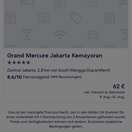
Grand Mercure Jakarta Kemayoran
Grand Mercure Jakarta Kemayoran
5.0-
Sterne-
Zentral-Jakarta, 2,8 km von South Mangga Dua entfernt
Unterkunft
8.6
8,6/10
Hervorragend
(499 Bewertungen)
von
Der
62 €
10,
Preis
Hervorragend,
inkl. Steuern & Gebühren
beträgt
9. Aug.–10. Aug.
(499
62 €
Bewertungen)
Dies
Dies ist der niedrigste Preis pro Nacht, der in den letzten 24 Stunden für
einen Aufenthalt mit 1 Übernachtung von 2 Erwachsenen gefunden wurde.
ist
Preise und Verfügbarkeiten können sich ändern. Es können zusätzliche
der
Bedingungen gelten.
niedrigste