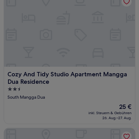
Cozy And Tidy Studio Apartment Mangga Dua Residence
Cozy And Tidy Studio Apartment Mangga
Dua Residence
2.5-
Sterne-
South Mangga Dua
Unterkunft
Der
25 €
Preis
inkl. Steuern & Gebühren
beträgt
26. Aug.–27. Aug.
25 €
Comfort 2Br At Mangga Dua Apartment