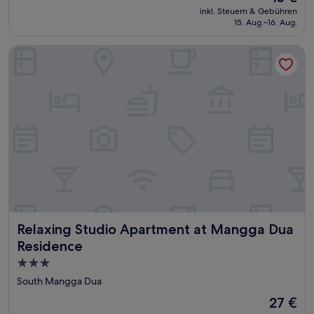
Preis
(19
inkl. Steuern & Gebühren
beträgt
15. Aug.–16. Aug.
Bewertungen)
15 €
Relaxing Studio Apartment at Mangga Dua Residence
Relaxing Studio Apartment at Mangga Dua Residence
Relaxing Studio Apartment at Mangga Dua
Residence
3.0-
Sterne-
South Mangga Dua
Unterkunft
Der
27 €
Preis