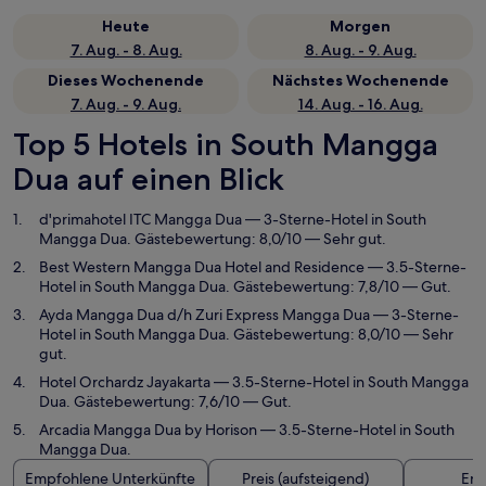
Heute
Morgen
7. Aug. - 8. Aug.
8. Aug. - 9. Aug.
Dieses Wochenende
Nächstes Wochenende
7. Aug. - 9. Aug.
14. Aug. - 16. Aug.
Top 5 Hotels in South Mangga
Dua auf einen Blick
d'primahotel ITC Mangga Dua
— 3-Sterne-Hotel in South
Mangga Dua. Gästebewertung: 8,0/10 — Sehr gut.
Best Western Mangga Dua Hotel and Residence
— 3.5-Sterne-
Hotel in South Mangga Dua. Gästebewertung: 7,8/10 — Gut.
Ayda Mangga Dua d/h Zuri Express Mangga Dua
— 3-Sterne-
Hotel in South Mangga Dua. Gästebewertung: 8,0/10 — Sehr
gut.
Hotel Orchardz Jayakarta
— 3.5-Sterne-Hotel in South Mangga
Dua. Gästebewertung: 7,6/10 — Gut.
Arcadia Mangga Dua by Horison
— 3.5-Sterne-Hotel in South
Mangga Dua.
Empfohlene Unterkünfte
Preis (aufsteigend)
Ent