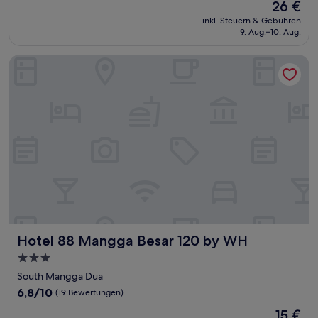
Der
26 €
Preis
inkl. Steuern & Gebühren
beträgt
9. Aug.–10. Aug.
26 €
Hotel 88 Mangga Besar 120 by WH
Hotel 88 Mangga Besar 120 by WH
Hotel 88 Mangga Besar 120 by WH
3.0-
Sterne-
South Mangga Dua
Unterkunft
6.8
6,8/10
(19 Bewertungen)
von
Der
15 €
10,