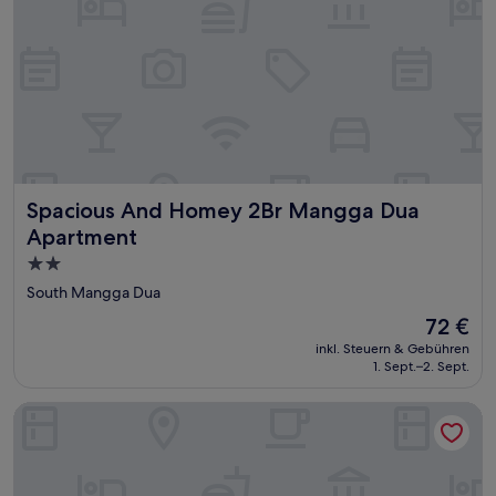
Spacious And Homey 2Br Mangga Dua Apartment
Spacious And Homey 2Br Mangga Dua
Apartment
2.0-
Sterne-
South Mangga Dua
Unterkunft
Der
72 €
Preis
inkl. Steuern & Gebühren
beträgt
1. Sept.–2. Sept.
72 €
Holiday Inn Express Jakarta International Expo by IHG