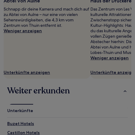
Abtei von Aulne
Haus der Druckerei
Schnapp dir deine Kamera und mach dich auf
Das Zentrum von Les W
zu Abtei von Aulne – nur eine von vielen
kulturelle Attraktionen, 
Sehenswürdigkeiten, die 4,3 km vom
Zwischenstopp sicherlic
Zentrum von Thuin entfernt ist.
Kultur-Highlights: Hau
Weniger anzeigen
du das kulturelle Angeb
vollen Zügen genießen 
Abstecher hierhin: Disti
Abtei von Aulne und Hi
Lobes-Thuin und Muse
Weniger anzeigen
Unterkünfte anzeigen
Unterkünfte anzeige
Weiter erkunden
Unterkünfte
Buzet Hotels
Castillon Hotels