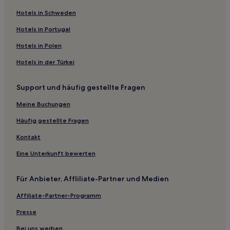
Hotels mit Fitnessbereich in Charleroi
Hotels in Schweden
Hotels mit Parkplatz in Hennegau
Hotels in Portugal
Hotels in Polen
Hotels in der Türkei
Support und häufig gestellte Fragen
Meine Buchungen
Häufig gestellte Fragen
Kontakt
Eine Unterkunft bewerten
Für Anbieter, Affliliate-Partner und Medien
Affiliate-Partner-Programm
Presse
Bei uns werben