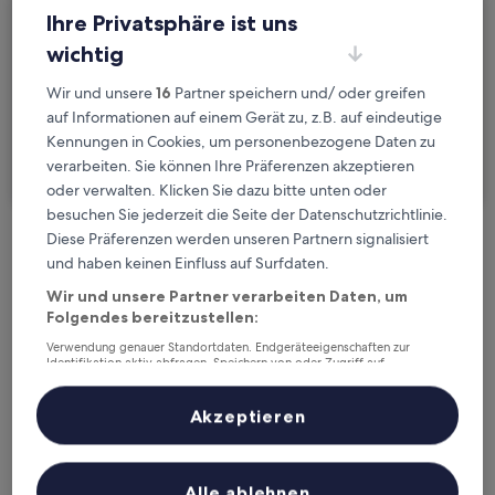
Sa., 22. Aug. - So., 23. Aug.
Ihre Privatsphäre ist uns
wichtig
Gäste
2 Reisende, 1 Zimmer
Wir und unsere
16
Partner speichern und/ oder greifen
auf Informationen auf einem Gerät zu, z.B. auf eindeutige
Ich reise geschäftlich
Kennungen in Cookies, um personenbezogene Daten zu
verarbeiten. Sie können Ihre Präferenzen akzeptieren
Suchen
oder verwalten. Klicken Sie dazu bitte unten oder
besuchen Sie jederzeit die Seite der Datenschutzrichtlinie.
Diese Präferenzen werden unseren Partnern signalisiert
Kostenlose Stornierung bei
und haben keinen Einfluss auf Surfdaten.
Planänderungen
Wir und unsere Partner verarbeiten Daten, um
Folgendes bereitzustellen:
Verdiene Prämien für jede
Verwendung genauer Standortdaten. Endgeräteeigenschaften zur
wahrgenommene Übernachtung
Identifikation aktiv abfragen. Speichern von oder Zugriff auf
Informationen auf einem Endgerät. Personalisierte Werbung und
Inhalte, Messung von Werbeleistung und der Performance von Inhalten,
Zielgruppenforschung sowie Entwicklung und Verbesserung von
Akzeptieren
Mehr sparen mit Preisen für Mitglieder
Angeboten.
Liste der Partner (Lieferanten)
Alle ablehnen