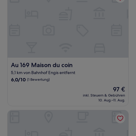
Au 169 Maison du coin
Au 169 Maison du coin
5,1 km von Bahnhof Engis entfernt
6.0
6,0/10
(1 Bewertung)
von
Der
97 €
10,
Preis
(1
inkl. Steuern & Gebühren
beträgt
10. Aug.–11. Aug.
Bewertung)
97 €
Au 167 Maison de Ville