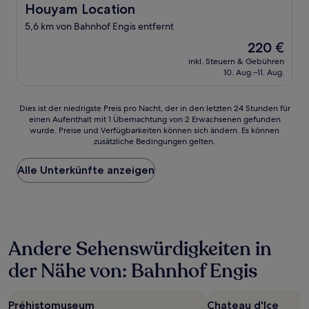
Houyam Location
Houyam Location
5,6 km von Bahnhof Engis entfernt
Der
220 €
Preis
inkl. Steuern & Gebühren
beträgt
10. Aug.–11. Aug.
220 €
Dies
Dies ist der niedrigste Preis pro Nacht, der in den letzten 24 Stunden für
einen Aufenthalt mit 1 Übernachtung von 2 Erwachsenen gefunden
ist
wurde. Preise und Verfügbarkeiten können sich ändern. Es können
der
zusätzliche Bedingungen gelten.
niedrigste
Preis
Alle Unterkünfte anzeigen
pro
Nacht,
der
in
den
letzten
Andere Sehenswürdigkeiten in
24 Stunden
für
der Nähe von: Bahnhof Engis
einen
Aufenthalt
mit
Préhistomuseum
Chateau d'Ice
1 Übernachtung