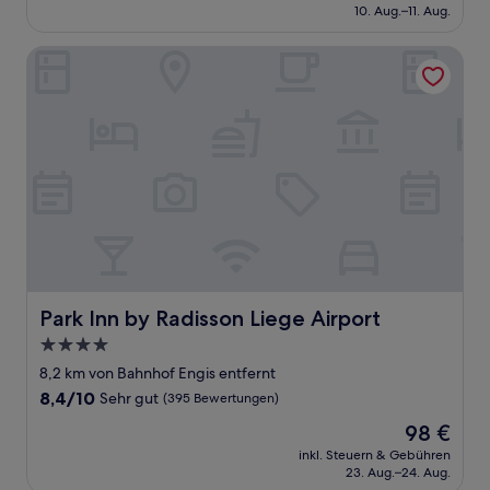
beträgt
10. Aug.–11. Aug.
(24
109 €
Bewertungen)
Park Inn by Radisson Liege Airport
Park Inn by Radisson Liege Airport
Park Inn by Radisson Liege Airport
4.0-
Sterne-
8,2 km von Bahnhof Engis entfernt
Unterkunft
8.4
8,4/10
Sehr gut
(395 Bewertungen)
von
Der
98 €
10,
Preis
Sehr
inkl. Steuern & Gebühren
beträgt
23. Aug.–24. Aug.
gut,
98 €