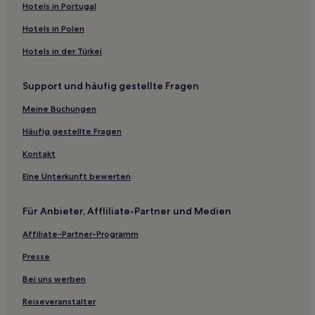
Hotels in Portugal
Héron Hotels
Hotels in Polen
Hotels nahe Kirche Saint-Pierre de Xhignesse
Hotels in der Türkei
Milmort: Hotels
Boncelles Hotels
Support und häufig gestellte Fragen
Le Carré: Hotels
Meine Buchungen
Hotels nahe Bahnhof Sclessin
Häufig gestellte Fragen
Jehay-Bodegnée Hotels
Kontakt
Hotels nahe Bahnhof Ampsin
Eine Unterkunft bewerten
Hotels nahe Bahnhof Flemalle-Grande
Hotels nahe Le Labyrinthe
Für Anbieter, Affliliate-Partner und Medien
Hotels nahe Tchantchès-Museum
Affiliate-Partner-Programm
Harze Hotels
Presse
Bei uns werben
Reiseveranstalter