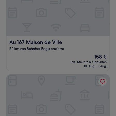
Au 167 Maison de Ville
Au 167 Maison de Ville
5,1 km von Bahnhof Engis entfernt
Der
158 €
Preis
inkl. Steuern & Gebühren
beträgt
10. Aug.–11. Aug.
158 €
Au 171 Le loft avec un Sauna