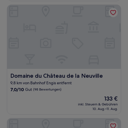
(395
Bewertungen)
Domaine du Château de la Neuville
Domaine du Château de la Neuville
Domaine du Château de la Neuville
9,8 km von Bahnhof Engis entfernt
7.0
7,0/10
Gut
(98 Bewertungen)
von
Der
133 €
10,
Preis
Gut,
inkl. Steuern & Gebühren
beträgt
10. Aug.–11. Aug.
(98
133 €
Bewertungen)
Au 169 Maison du coin