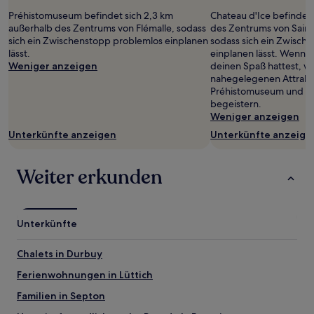
von
Préhistomuseum befindet sich 2,3 km
Chateau d'Ice befindet 
2 Erwachsenen
außerhalb des Zentrums von Flémalle, sodass
des Zentrums von Sain
gefunden
sich ein Zwischenstopp problemlos einplanen
sodass sich ein Zwisch
wurde.
lässt.
einplanen lässt. Wenn d
Preise
Weniger anzeigen
deinen Spaß hattest, w
und
nahegelegenen Attrakt
Verfügbarkeiten
Préhistomuseum und K
können
begeistern.
sich
Weniger anzeigen
ändern.
Unterkünfte anzeigen
Unterkünfte anzeige
Es
können
zusätzliche
Weiter erkunden
Bedingungen
gelten.
Unterkünfte
Chalets in Durbuy
Ferienwohnungen in Lüttich
Familien in Septon