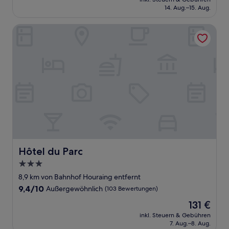
beträgt
14. Aug.–15. Aug.
(27
166 €
Bewertungen)
Hôtel du Parc
Hôtel du Parc
Hôtel du Parc
3.0-
Sterne-
8,9 km von Bahnhof Houraing entfernt
Unterkunft
9.4
9,4/10
Außergewöhnlich
(103 Bewertungen)
von
Der
131 €
10,
Preis
Außergewöhnlich,
inkl. Steuern & Gebühren
beträgt
7. Aug.–8. Aug.
(103