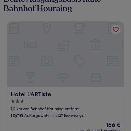
Bahnhof Houraing
Hotel L'ARTiste
Hotel L'ARTiste
Hotel L'ARTiste
3.0-
Sterne-
1,2 km von Bahnhof Houraing entfernt
Unterkunft
10.0
10/10
Außergewöhnlich
(27 Bewertungen)
von
Der
166 €
10,
Preis
Außergewöhnlich,
inkl. Steuern & Gebühren