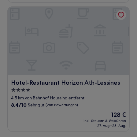
131 €
Bewertungen)
Hotel-Restaurant Horizon Ath-Lessines
Hotel-Restaurant Horizon Ath-Lessines
Hotel-Restaurant Horizon Ath-Lessines
4.0-
Sterne-
4,5 km von Bahnhof Houraing entfernt
Unterkunft
8.4
8,4/10
Sehr gut
(285 Bewertungen)
von
Der
128 €
10,
Preis
Sehr
inkl. Steuern & Gebühren
beträgt
27. Aug.–28. Aug.
gut,
128 €
(285