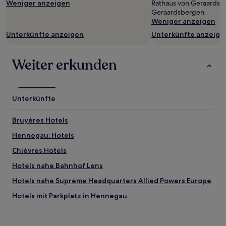
Weniger anzeigen
Rathaus von Geraardsb
sich
Geraardsbergen.
ändern.
Weniger anzeigen
Es
Unterkünfte anzeigen
Unterkünfte anzeige
können
zusätzliche
Bedingungen
Weiter erkunden
gelten.
Unterkünfte
Bruyères Hotels
Hennegau: Hotels
Chièvres Hotels
Hotels nahe Bahnhof Lens
Hotels nahe Supreme Headquarters Allied Powers Europe
Hotels mit Parkplatz in Hennegau