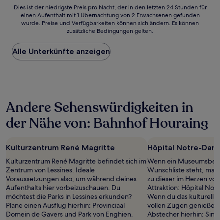
Bewertungen)
Dies
Dies ist der niedrigste Preis pro Nacht, der in den letzten 24 Stunden für
einen Aufenthalt mit 1 Übernachtung von 2 Erwachsenen gefunden
ist
wurde. Preise und Verfügbarkeiten können sich ändern. Es können
der
zusätzliche Bedingungen gelten.
niedrigste
Preis
Alle Unterkünfte anzeigen
pro
Nacht,
der
in
den
letzten
Andere Sehenswürdigkeiten in
24 Stunden
für
der Nähe von: Bahnhof Houraing
einen
Aufenthalt
mit
Kulturzentrum René Magritte
Hôpital Notre-Dame
1 Übernachtung
von
Kulturzentrum René Magritte befindet sich im
Wenn ein Museumsbesu
2 Erwachsenen
Zentrum von Lessines. Ideale
Wunschliste steht, mac
gefunden
Voraussetzungen also, um während deines
zu dieser im Herzen vo
wurde.
Aufenthalts hier vorbeizuschauen. Du
Attraktion: Hôpital Not
Preise
möchtest die Parks in Lessines erkunden?
Wenn du das kulturelle 
und
Plane einen Ausflug hierhin: Provinciaal
vollen Zügen genießen 
Verfügbarkeiten
Domein de Gavers und Park von Enghien.
Abstecher hierhin: Sin
können