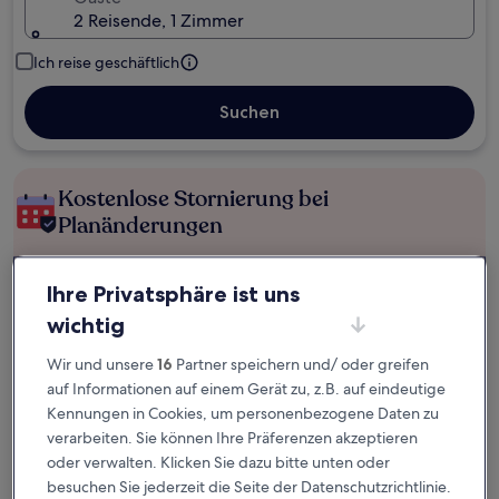
2 Reisende, 1 Zimmer
Ich reise geschäftlich
Suchen
Kostenlose Stornierung bei
Planänderungen
Verdiene Prämien für jede
Ihre Privatsphäre ist uns
wahrgenommene Übernachtung
wichtig
Mehr sparen mit Preisen für Mitglieder
Wir und unsere
16
Partner speichern und/ oder greifen
auf Informationen auf einem Gerät zu, z.B. auf eindeutige
Kennungen in Cookies, um personenbezogene Daten zu
verarbeiten. Sie können Ihre Präferenzen akzeptieren
Überprüfe die Preise für diese Daten
oder verwalten. Klicken Sie dazu bitte unten oder
besuchen Sie jederzeit die Seite der Datenschutzrichtlinie.