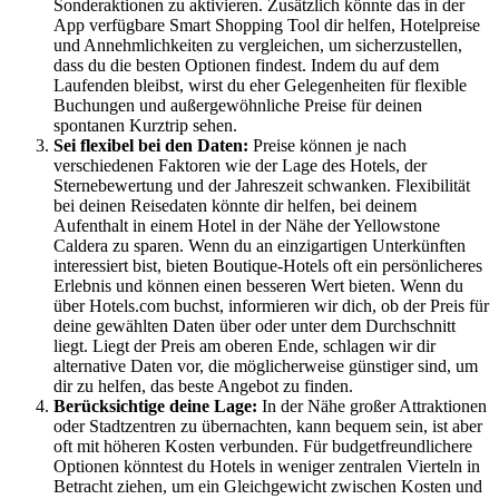
Sonderaktionen zu aktivieren. Zusätzlich könnte das in der
App verfügbare Smart Shopping Tool dir helfen, Hotelpreise
und Annehmlichkeiten zu vergleichen, um sicherzustellen,
dass du die besten Optionen findest. Indem du auf dem
Laufenden bleibst, wirst du eher Gelegenheiten für flexible
Buchungen und außergewöhnliche Preise für deinen
spontanen Kurztrip sehen.
Sei flexibel bei den Daten:
Preise können je nach
verschiedenen Faktoren wie der Lage des Hotels, der
Sternebewertung und der Jahreszeit schwanken. Flexibilität
bei deinen Reisedaten könnte dir helfen, bei deinem
Aufenthalt in einem Hotel in der Nähe der Yellowstone
Caldera zu sparen. Wenn du an einzigartigen Unterkünften
interessiert bist, bieten Boutique-Hotels oft ein persönlicheres
Erlebnis und können einen besseren Wert bieten. Wenn du
über Hotels.com buchst, informieren wir dich, ob der Preis für
deine gewählten Daten über oder unter dem Durchschnitt
liegt. Liegt der Preis am oberen Ende, schlagen wir dir
alternative Daten vor, die möglicherweise günstiger sind, um
dir zu helfen, das beste Angebot zu finden.
Berücksichtige deine Lage:
In der Nähe großer Attraktionen
oder Stadtzentren zu übernachten, kann bequem sein, ist aber
oft mit höheren Kosten verbunden. Für budgetfreundlichere
Optionen könntest du Hotels in weniger zentralen Vierteln in
Betracht ziehen, um ein Gleichgewicht zwischen Kosten und