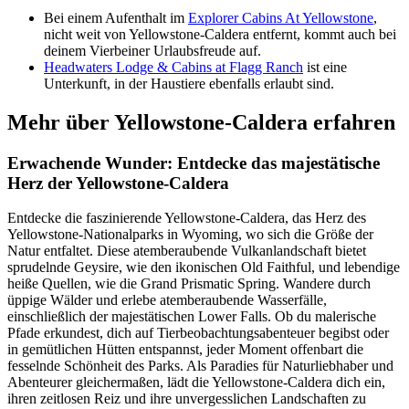
Bei einem Aufenthalt im
Explorer Cabins At Yellowstone
,
nicht weit von Yellowstone-Caldera entfernt, kommt auch bei
deinem Vierbeiner Urlaubsfreude auf.
Headwaters Lodge & Cabins at Flagg Ranch
ist eine
Unterkunft, in der Haustiere ebenfalls erlaubt sind.
Mehr über Yellowstone-Caldera erfahren
Erwachende Wunder: Entdecke das majestätische
Herz der Yellowstone-Caldera
Entdecke die faszinierende Yellowstone-Caldera, das Herz des
Yellowstone-Nationalparks in Wyoming, wo sich die Größe der
Natur entfaltet. Diese atemberaubende Vulkanlandschaft bietet
sprudelnde Geysire, wie den ikonischen Old Faithful, und lebendige
heiße Quellen, wie die Grand Prismatic Spring. Wandere durch
üppige Wälder und erlebe atemberaubende Wasserfälle,
einschließlich der majestätischen Lower Falls. Ob du malerische
Pfade erkundest, dich auf Tierbeobachtungsabenteuer begibst oder
in gemütlichen Hütten entspannst, jeder Moment offenbart die
fesselnde Schönheit des Parks. Als Paradies für Naturliebhaber und
Abenteurer gleichermaßen, lädt die Yellowstone-Caldera dich ein,
ihren zeitlosen Reiz und ihre unvergesslichen Landschaften zu