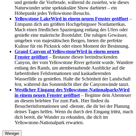
und genieße die Vorfreude, während du zusiehst, wie dieses
Naturwunder seine spektakuläre Show darbietet – ein
Höhepunkt jedes Yellowstone-Besuchs.
Yellowstone Lake
Wird in einem neuen Fenster geöffnet
–
Entspann dich am größten Hochgebirgssee Nordamerikas.
Mach einen friedlichen Spaziergang entlang des Ufers oder
genieße eine malerische Bootsfahrt. Die ruhigen Gewässer,
umgeben von majestätischen Bergen, bieten die perfekte
Kulisse für ein Picknick oder einen Moment der Besinnung.
Grand Canyon of Yellowstone
Wird in einem neuen
Fenster geöffnet
– Bestaune diesen beeindruckenden
Canyon, der vom Yellowstone River geformt wurde. Wandere
entlang des Rands, um atemberaubende Ausblicke auf die
farbenfrohen Felsformationen und kaskadierenden
Wasserfälle zu genießen. Halte die Schönheit der Landschaft
fest, während das Sonnenlicht über die Canyonwände tanzt.
Westlicher Eingang des Yellowstone-Nationalparks
Wird
in einem neuen Fenster geöffnet
– Beginne dein Abenteuer
an diesem belebten Tor zum Park. Hier findest du
Besucherinformationen und -dienste, die dir bei der Planung
deines Tages helfen. Wenn du durch den Eingang trittst, mach
dich bereit, die Wunder zu erkunden, die dich im
Yellowstone-Nationalpark erwarten.
Weniger