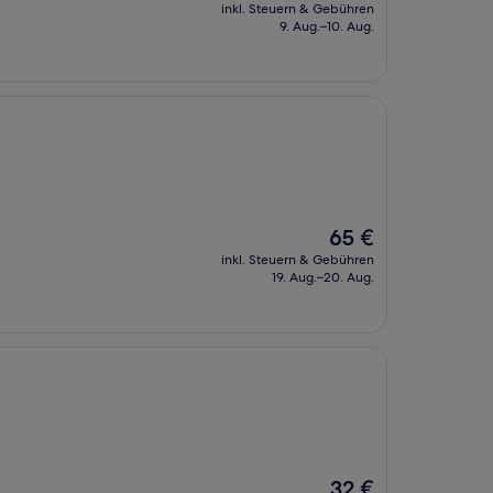
Preis
inkl. Steuern & Gebühren
beträgt
9. Aug.–10. Aug.
38 €
Der
65 €
Preis
inkl. Steuern & Gebühren
beträgt
19. Aug.–20. Aug.
65 €
Der
32 €