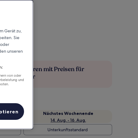
em Gerät zu,
eiten. Sie
 oder
rden unseren
n:
Mehr sparen mit Preisen für
Mitglieder
chern von oder
rbeleistung und
boten.
ptieren
Nächstes Wochenende
14. Aug. - 16. Aug.
Unterkunftsstandard