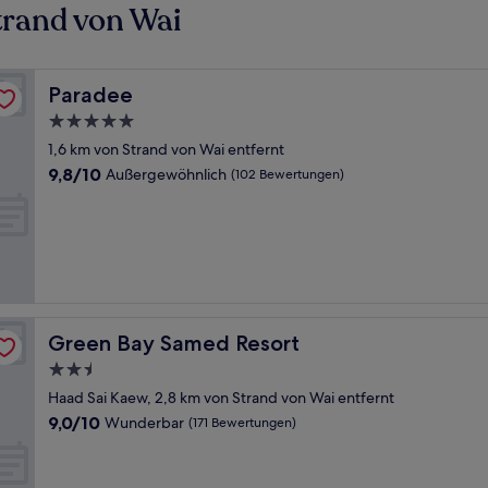
trand von Wai
Paradee
Paradee
5.0-
Sterne-
1,6 km von Strand von Wai entfernt
Unterkunft
9.8
9,8/10
Außergewöhnlich
(102 Bewertungen)
von
10,
Außergewöhnlich,
(102
Bewertungen)
Green Bay Samed Resort
Green Bay Samed Resort
2.5-
Sterne-
Haad Sai Kaew, 2,8 km von Strand von Wai entfernt
Unterkunft
9.0
9,0/10
Wunderbar
(171 Bewertungen)
von
10,
Wunderbar,