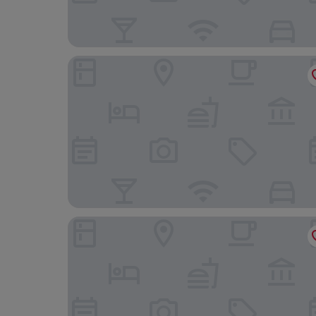
Avatara Resort
LaLune Beach Resort