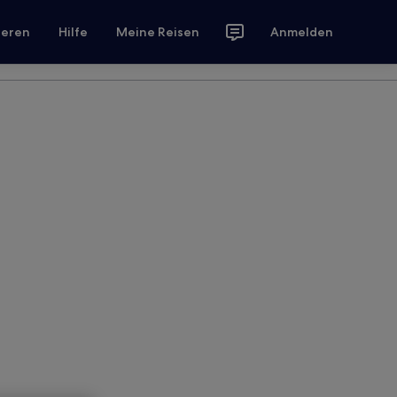
ieren
Hilfe
Meine Reisen
Anmelden