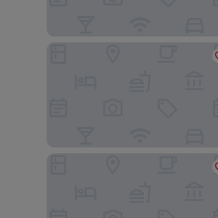
Vimarn Samed Resort
Tom Pizza Resort