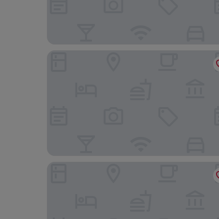
Le Vimarn Cottages & Spa
Samed Grandview Resort