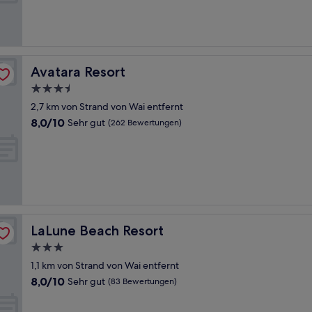
Sehr
gut,
(220
Bewertungen)
Avatara Resort
Avatara Resort
3.5-
Sterne-
2,7 km von Strand von Wai entfernt
Unterkunft
8.0
8,0/10
Sehr gut
(262 Bewertungen)
von
10,
Sehr
gut,
(262
Bewertungen)
LaLune Beach Resort
LaLune Beach Resort
3.0-
Sterne-
1,1 km von Strand von Wai entfernt
Unterkunft
8.0
8,0/10
Sehr gut
(83 Bewertungen)
von
10,