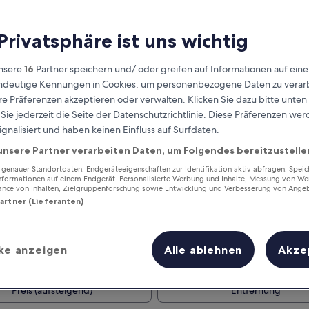
 Privatsphäre ist uns wichtig
nsere
16
Partner speichern und/ oder greifen auf Informationen auf ein
eindeutige Kennungen in Cookies, um personenbezogene Daten zu verarb
e Präferenzen akzeptieren oder verwalten. Klicken Sie dazu bitte unten
ie jederzeit die Seite der Datenschutzrichtlinie. Diese Präferenzen we
ignalisiert und haben keinen Einfluss auf Surfdaten.
unsere Partner verarbeiten Daten, um Folgendes bereitzustelle
Verdiene Prämien für jede
wahrgenommene Übernachtung
enauer Standortdaten. Endgeräteeigenschaften zur Identifikation aktiv abfragen. Spei
Informationen auf einem Endgerät. Personalisierte Werbung und Inhalte, Messung von We
ance von Inhalten, Zielgruppenforschung sowie Entwicklung und Verbesserung von Ange
Partner (Lieferanten)
ke anzeigen
Alle ablehnen
Akze
Morgen
Dieses Wochenende
7. Aug. - 8. Aug.
7. Aug. - 9. Aug.
Preis (aufsteigend)
Entfernung