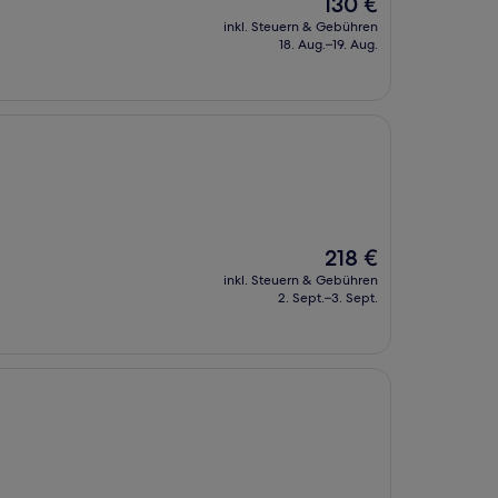
Der
130 €
Preis
inkl. Steuern & Gebühren
beträgt
18. Aug.–19. Aug.
130 €
Der
218 €
Preis
inkl. Steuern & Gebühren
beträgt
2. Sept.–3. Sept.
218 €