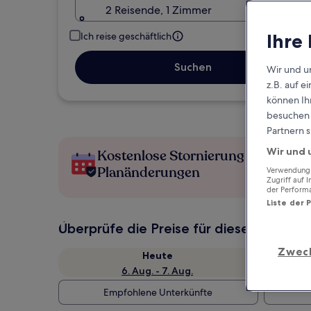
2 Reisende, 1 Zimmer
Ihre
Ich reise geschäftlich
Suchen
Wir und u
z.B. auf 
können Ihr
besuchen S
Partnern s
Wir und 
Kostenlose Stornierung bei
Planänderungen
Verwendung g
Zugriff auf 
der Perform
Liste der 
Überprüfe die Preise für diese Daten
Zwec
Heute
6. Aug. - 7. Aug.
Empfohlene Unterkünfte