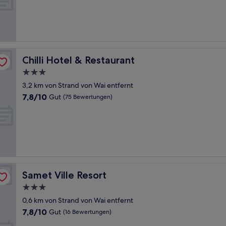
Gut,
(50
Bewertungen)
Chilli Hotel & Restaurant
Chilli Hotel & Restaurant
3.0-
Sterne-
3,2 km von Strand von Wai entfernt
Unterkunft
7.8
7,8/10
Gut
(75 Bewertungen)
von
10,
Gut,
(75
Bewertungen)
Samet Ville Resort
Samet Ville Resort
3.0-
Sterne-
0,6 km von Strand von Wai entfernt
Unterkunft
7.8
7,8/10
Gut
(16 Bewertungen)
von