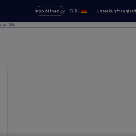
•
App öffnen
EUR
Unterkunft registr
d von Wai