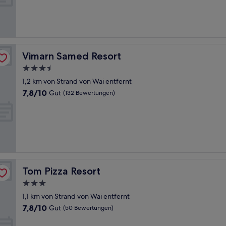
Sehr
gut,
(83
Bewertungen)
Vimarn Samed Resort
Vimarn Samed Resort
3.5-
Sterne-
1,2 km von Strand von Wai entfernt
Unterkunft
7.8
7,8/10
Gut
(132 Bewertungen)
von
10,
Gut,
(132
Bewertungen)
Tom Pizza Resort
Tom Pizza Resort
3.0-
Sterne-
1,1 km von Strand von Wai entfernt
Unterkunft
7.8
7,8/10
Gut
(50 Bewertungen)
von
10,