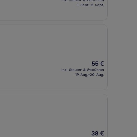
inkl. Steuern & Gebühren
beträgt
1. Sept.–2. Sept.
67 €
Der
55 €
Preis
inkl. Steuern & Gebühren
beträgt
19. Aug.–20. Aug.
55 €
Der
38 €