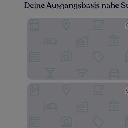
Deine Ausgangsbasis nahe S
Paradee
Green Bay Samed Resort