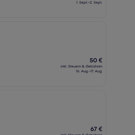
beträgt
1. Sept.–2. Sept.
54 €
Der
50 €
Preis
inkl. Steuern & Gebühren
beträgt
16. Aug.–17. Aug.
50 €
Der
67 €
Preis