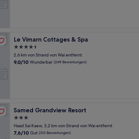
10,
Gut,
(16
Bewertungen)
Le Vimarn Cottages & Spa
Le Vimarn Cottages & Spa
4.5-
Sterne-
2,6 km von Strand von Wai entfernt
Unterkunft
9.0
9,0/10
Wunderbar
(249 Bewertungen)
von
10,
Wunderbar,
(249
Bewertungen)
Samed Grandview Resort
Samed Grandview Resort
3.0-
Sterne-
Haad Sai Kaew, 3,2 km von Strand von Wai entfernt
Unterkunft
7.6
7,6/10
Gut
(313 Bewertungen)
von