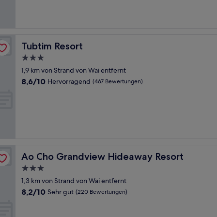
(171
Bewertungen)
Tubtim Resort
Tubtim Resort
3.0-
Sterne-
1,9 km von Strand von Wai entfernt
Unterkunft
8.6
8,6/10
Hervorragend
(467 Bewertungen)
von
10,
Hervorragend,
(467
Bewertungen)
Ao Cho Grandview Hideaway Resort
Ao Cho Grandview Hideaway Resort
3.0-
Sterne-
1,3 km von Strand von Wai entfernt
Unterkunft
8.2
8,2/10
Sehr gut
(220 Bewertungen)
von
10,