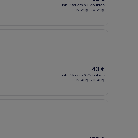
Preis
inkl. Steuern & Gebühren
beträgt
19. Aug.–20. Aug.
32 €
Der
43 €
Preis
inkl. Steuern & Gebühren
beträgt
19. Aug.–20. Aug.
43 €