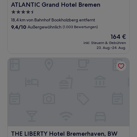
ATLANTIC Grand Hotel Bremen
ATLANTIC Grand Hotel Bremen
4.5-
Sterne-
18,4 km von Bahnhof Bookholzberg entfernt
Unterkunft
9.4
9,4/10
Außergewöhnlich
(1.003 Bewertungen)
von
Der
164 €
10,
Preis
Außergewöhnlich,
inkl. Steuern & Gebühren
beträgt
23. Aug.–24. Aug.
(1.003
164 €
Bewertungen)
THE LIBERTY Hotel Bremerhaven, BW Signature Collection
THE LIBERTY Hotel Bremerhaven, BW Signature Collecti
THE LIBERTY Hotel Bremerhaven, BW