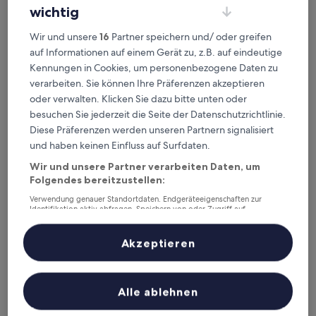
4.0-
wichtig
Sterne-
18,7 km von Bahnhof Bookholzberg entfernt
Unterkunft
8.4
8,4/10
Wir und unsere
16
Partner speichern und/ oder greifen
Sehr gut
(1.016 Bewertungen)
von
auf Informationen auf einem Gerät zu, z.B. auf eindeutige
Der
68 €
10,
Kennungen in Cookies, um personenbezogene Daten zu
Preis
Sehr
inkl. Steuern & Gebühren
beträgt
verarbeiten. Sie können Ihre Präferenzen akzeptieren
9. Aug.–10. Aug.
gut,
68 €
oder verwalten. Klicken Sie dazu bitte unten oder
(1.016
Bewertungen)
Hotel Backenkoehler
besuchen Sie jederzeit die Seite der Datenschutzrichtlinie.
Diese Präferenzen werden unseren Partnern signalisiert
und haben keinen Einfluss auf Surfdaten.
Wir und unsere Partner verarbeiten Daten, um
Folgendes bereitzustellen:
Verwendung genauer Standortdaten. Endgeräteeigenschaften zur
Identifikation aktiv abfragen. Speichern von oder Zugriff auf
Informationen auf einem Endgerät. Personalisierte Werbung und
Inhalte, Messung von Werbeleistung und der Performance von Inhalten,
Zielgruppenforschung sowie Entwicklung und Verbesserung von
Akzeptieren
Angeboten.
Liste der Partner (Lieferanten)
Hotel Backenkoehler
Hotel Backenkoehler
Alle ablehnen
3.5-