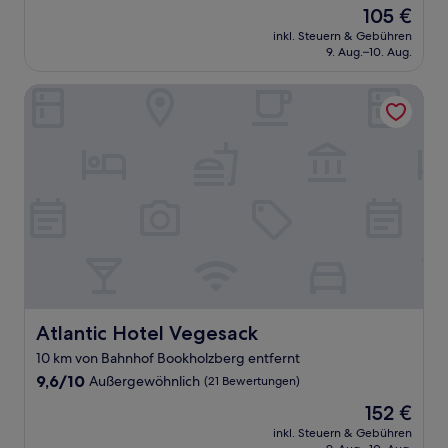
von
Der
105 €
10,
Preis
Wunderbar,
inkl. Steuern & Gebühren
beträgt
9. Aug.–10. Aug.
(127
105 €
Bewertungen)
Atlantic Hotel Vegesack
Atlantic Hotel Vegesack
Atlantic Hotel Vegesack
10 km von Bahnhof Bookholzberg entfernt
9.6
9,6/10
Außergewöhnlich
(21 Bewertungen)
von
Der
152 €
10,
Preis
Außergewöhnlich,
inkl. Steuern & Gebühren
beträgt