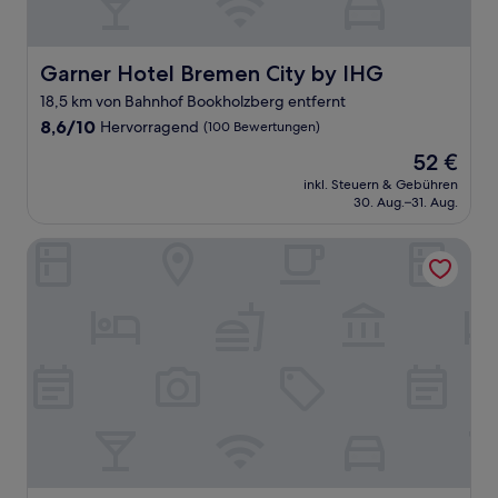
Garner Hotel Bremen City by IHG
Garner Hotel Bremen City by IHG
18,5 km von Bahnhof Bookholzberg entfernt
8.6
8,6/10
Hervorragend
(100 Bewertungen)
von
Der
52 €
10,
Preis
Hervorragend,
inkl. Steuern & Gebühren
beträgt
30. Aug.–31. Aug.
(100
52 €
Bewertungen)
ATLANTIC Grand Hotel Bremen