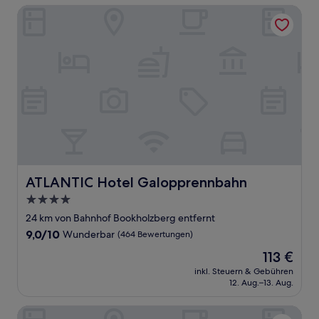
ATLANTIC Hotel Galopprennbahn
ATLANTIC Hotel Galopprennbahn
ATLANTIC Hotel Galopprennbahn
4.0-
Sterne-
24 km von Bahnhof Bookholzberg entfernt
Unterkunft
9.0
9,0/10
Wunderbar
(464 Bewertungen)
von
Der
113 €
10,
Preis
Wunderbar,
inkl. Steuern & Gebühren
beträgt
12. Aug.–13. Aug.
(464
113 €
Bewertungen)
Holiday Inn - the niu, Crusoe Bremen Airport by IHG