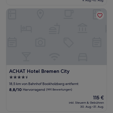
9. Aug.–10. Aug.
(21
152 €
Bewertungen)
ACHAT Hotel Bremen City
ACHAT Hotel Bremen City
ACHAT Hotel Bremen City
4.5-
Sterne-
18,5 km von Bahnhof Bookholzberg entfernt
Unterkunft
8.8
8,8/10
Hervorragend
(991 Bewertungen)
von
Der
115 €
10,
Preis
Hervorragend,
inkl. Steuern & Gebühren
beträgt
30. Aug.–31. Aug.
(991
115 €
Bewertungen)