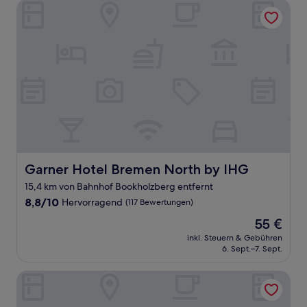
Bewertungen)
Garner Hotel Bremen North by IHG
Garner Hotel Bremen North by IHG
Garner Hotel Bremen North by IHG
15,4 km von Bahnhof Bookholzberg entfernt
8.8
8,8/10
Hervorragend
(117 Bewertungen)
von
Der
55 €
10,
Preis
Hervorragend,
inkl. Steuern & Gebühren
beträgt
6. Sept.–7. Sept.
(117
55 €
Bewertungen)
Parkhotel Bremen – ein Mitglied der Hommage Luxury Hot