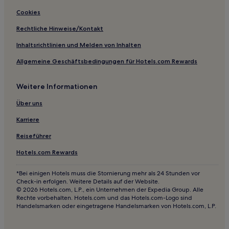
Hotels mit Küchenzeile in Wilhelmshaven
Cookies
Haustierfreundliche in Wilhelmshaven
Rechtliche Hinweise/Kontakt
Haustierfreundliche in Butjadingen
Inhaltsrichtlinien und Melden von Inhalten
Familien in Butjadingen
Allgemeine Geschäftsbedingungen für Hotels.com Rewards
Hotels mit Parkplatz in Garrel
Hotels mit Parkplatz in Achim
Weitere Informationen
Hotels mit Wellnessbereich in Elbe-Weser
Über uns
Hotels mit Pool in Elbe-Weser
Karriere
Familien in Elbe-Weser
Reiseführer
Haustierfreundliche in Elbe-Weser
Hotels.com Rewards
Hotels mit Parkplatz in Brake
Hotels mit Parkplatz in Wittmund
*Bei einigen Hotels muss die Stornierung mehr als 24 Stunden vor
Check-in erfolgen. Weitere Details auf der Website.
Hotels mit inbegriffenem Frühstück in Wittmund
© 2026 Hotels.com, L.P., ein Unternehmen der Expedia Group. Alle
Rechte vorbehalten. Hotels.com und das Hotels.com-Logo sind
Hotels mit Parkplatz in Delmenhorst
Handelsmarken oder eingetragene Handelsmarken von Hotels.com, L.P.
Haustierfreundliche in Nordseebad Burhave