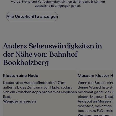
wurde. Preise und Verfügbarkeiten können sich ändern. Es können
der
zusätzliche Bedingungen gelten.
niedrigste
Preis
Alle Unterkünfte anzeigen
pro
Nacht,
der
in
den
letzten
Andere Sehenswürdigkeiten in
24 Stunden
für
der Nähe von: Bahnhof
einen
Aufenthalt
Bookholzberg
mit
1 Übernachtung
von
Klosterruine Hude
Museum Kloster H
2 Erwachsenen
gefunden
Klosterruine Hude befindet sich 1,7 km
Wenn der Besuch eines
wurde.
außerhalb des Zentrums von Hude, sodass
deiner Wunschliste steh
Preise
sich ein Zwischenstopp problemlos einplanen
bestimmt genau das Rich
und
lässt.
bieten: Museum Kloste
Verfügbarkeiten
Weniger anzeigen
Angebot an Museen in 
können
möchtest, besichtige K
sich
bequem zu Fuß erreichb
ändern.
Weniger anzeigen