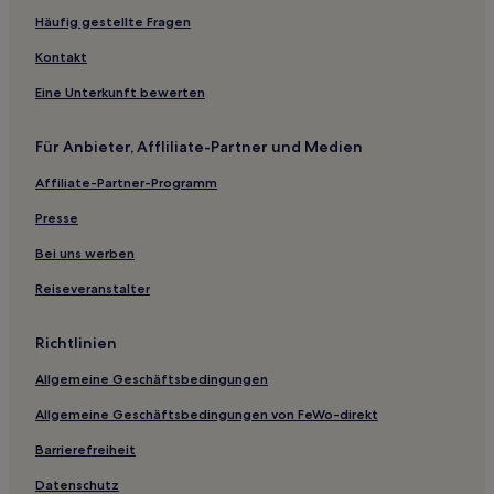
Moordeich Hotels
Häufig gestellte Fragen
Hotels nahe Bahnhof Hude
Kontakt
Hasbergen Hotels
Eine Unterkunft bewerten
Brinkum Hotels
Holthorst Hotels
Für Anbieter, Affliliate-Partner und Medien
Beckedorf Hotels
Affiliate-Partner-Programm
Ferienwohnungen in Oldenburg
Presse
Ferienwohnungen in Elbe-Weser
Bei uns werben
Ferienwohnungen in Landkreis Wittmund
Reiseveranstalter
Ferienwohnungen in Nordseeküste
Ferienwohnungen in Butjadingen
Richtlinien
Haustierfreundliche in Tossens
Allgemeine Geschäftsbedingungen
Haustierfreundliche in Oldenburg
Allgemeine Geschäftsbedingungen von FeWo-direkt
Business in Oldenburg
Barrierefreiheit
Familien in Wilhelmshaven
Datenschutz