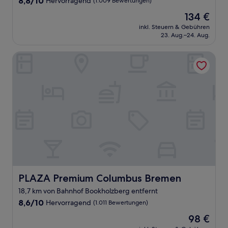
8,8/10
Hervorragend
(1.009 Bewertungen)
von
Der
134 €
10,
Preis
Hervorragend,
inkl. Steuern & Gebühren
beträgt
23. Aug.–24. Aug.
(1.009
134 €
Bewertungen)
PLAZA Premium Columbus Bremen
PLAZA Premium Columbus Bremen
PLAZA Premium Columbus Bremen
18,7 km von Bahnhof Bookholzberg entfernt
8.6
8,6/10
Hervorragend
(1.011 Bewertungen)
von
Der
98 €
10,
Preis