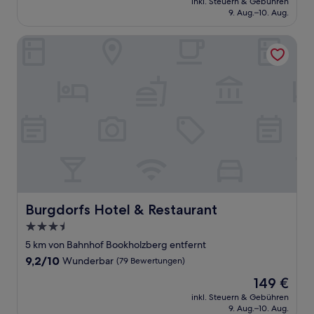
Hervorragend,
inkl. Steuern & Gebühren
beträgt
9. Aug.–10. Aug.
(1.011
98 €
Bewertungen)
Burgdorfs Hotel & Restaurant
Burgdorfs Hotel & Restaurant
Burgdorfs Hotel & Restaurant
3.5-
Sterne-
5 km von Bahnhof Bookholzberg entfernt
Unterkunft
9.2
9,2/10
Wunderbar
(79 Bewertungen)
von
Der
149 €
10,
Preis
Wunderbar,
inkl. Steuern & Gebühren
beträgt
9. Aug.–10. Aug.
(79