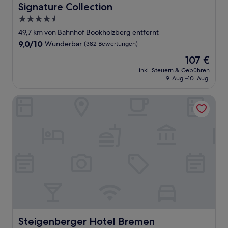
Signature Collection
4.5-
Sterne-
49,7 km von Bahnhof Bookholzberg entfernt
Unterkunft
9.0
9,0/10
Wunderbar
(382 Bewertungen)
von
Der
107 €
10,
Preis
Wunderbar,
inkl. Steuern & Gebühren
beträgt
9. Aug.–10. Aug.
(382
107 €
Bewertungen)
Steigenberger Hotel Bremen
Steigenberger Hotel Bremen
Steigenberger Hotel Bremen