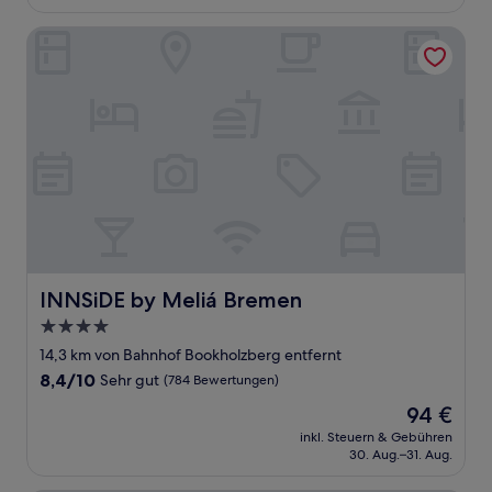
149 €
Bewertungen)
INNSiDE by Meliá Bremen
INNSiDE by Meliá Bremen
INNSiDE by Meliá Bremen
4.0-
Sterne-
14,3 km von Bahnhof Bookholzberg entfernt
Unterkunft
8.4
8,4/10
Sehr gut
(784 Bewertungen)
von
Der
94 €
10,
Preis
Sehr
inkl. Steuern & Gebühren
beträgt
30. Aug.–31. Aug.
gut,
94 €
(784