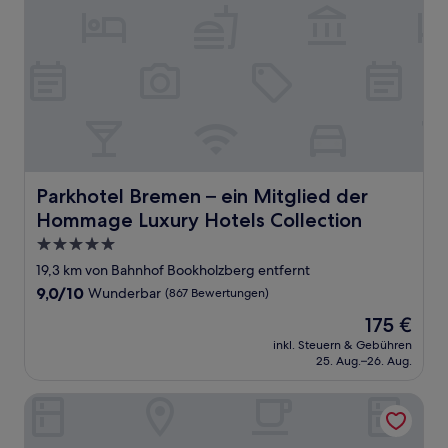
Parkhotel Bremen – ein Mitglied der Hommage Luxury Ho
Parkhotel Bremen – ein Mitglied der
Hommage Luxury Hotels Collection
5.0-
Sterne-
19,3 km von Bahnhof Bookholzberg entfernt
Unterkunft
9.0
9,0/10
Wunderbar
(867 Bewertungen)
von
Der
175 €
10,
Preis
Wunderbar,
inkl. Steuern & Gebühren
beträgt
25. Aug.–26. Aug.
(867
175 €
Bewertungen)
Garner Hotel Stuhr Bremen A1 by IHG