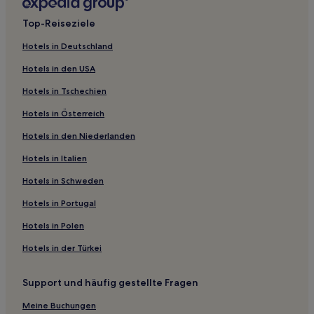
Neuenhuntorf Hotels
Top-Reiseziele
Huntlosen Hotels
Hotels in Deutschland
Bergedorf Hotels
Hotels in den USA
Braake Hotels
Hotels in Tschechien
Barken Hotels
Hotels in Österreich
Butteldorf Hotels
Hotels in den Niederlanden
Warfleth Hotels
Hotels nahe S-Bahn-Station Klinikum Bremen-
Hotels in Italien
Nord/Beckedorf
Hotels in Schweden
Immer Hotels
Hotels in Portugal
Neuenwege: Hotels
Hotels in Polen
Sannau Hotels
Hotels in der Türkei
Schohasbergen Hotels
Bookholzberg Hotels
Support und häufig gestellte Fragen
Burgdamm Hotels
Meine Buchungen