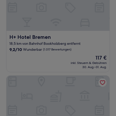
H+ Hotel Bremen
H+ Hotel Bremen
18,5 km von Bahnhof Bookholzberg entfernt
9.2
9,2/10
Wunderbar
(1.017 Bewertungen)
von
Der
117 €
10,
Preis
Wunderbar,
inkl. Steuern & Gebühren
beträgt
30. Aug.–31. Aug.
(1.017
117 €
Bewertungen)
ATLANTIC Hotel Sail City