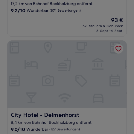
17,2 km von Bahnhof Bookholzberg entfernt
9.2
9,2/10
Wunderbar
(874 Bewertungen)
von
Der
93 €
10,
Preis
Wunderbar,
inkl. Steuern & Gebühren
beträgt
3. Sept.–4. Sept.
(874
93 €
Bewertungen)
City Hotel - Delmenhorst
City Hotel - Delmenhorst
City Hotel - Delmenhorst
8,4 km von Bahnhof Bookholzberg entfernt
9.0
9,0/10
Wunderbar
(127 Bewertungen)