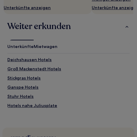
Es
Unterkünfte anzeigen
Unterkünfte anzeige
können
zusätzliche
Bedingungen
Weiter erkunden
gelten.
Unterkünfte
Mietwagen
Deichshausen Hotels
Groß Mackenstedt Hotels
Stickgras Hotels
Ganspe Hotels
Stuhr Hotels
Hotels nahe Juliusplate
Blocken Hotels
Nordenholz Hotels
Ganderkesee Hotels