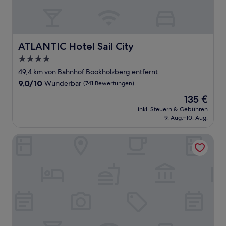
ATLANTIC Hotel Sail City
ATLANTIC Hotel Sail City
4.0-
Sterne-
49,4 km von Bahnhof Bookholzberg entfernt
Unterkunft
9.0
9,0/10
Wunderbar
(741 Bewertungen)
von
Der
135 €
10,
Preis
Wunderbar,
inkl. Steuern & Gebühren
beträgt
9. Aug.–10. Aug.
(741
135 €
Bewertungen)
Garner Hotel Bremen City by IHG