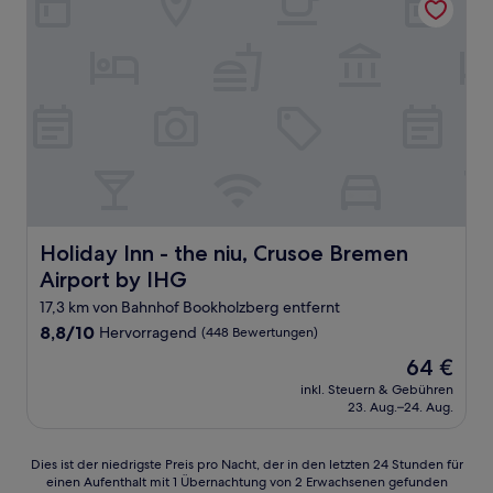
Holiday Inn - the niu, Crusoe Bremen Airport by IHG
Holiday Inn - the niu, Crusoe Bremen
Airport by IHG
17,3 km von Bahnhof Bookholzberg entfernt
8.8
8,8/10
Hervorragend
(448 Bewertungen)
von
Der
64 €
10,
Preis
Hervorragend,
inkl. Steuern & Gebühren
beträgt
23. Aug.–24. Aug.
(448
64 €
Bewertungen)
Dies
Dies ist der niedrigste Preis pro Nacht, der in den letzten 24 Stunden für
einen Aufenthalt mit 1 Übernachtung von 2 Erwachsenen gefunden
ist