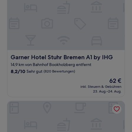
Garner Hotel Stuhr Bremen A1 by IHG
Garner Hotel Stuhr Bremen A1 by IHG
14,9 km von Bahnhof Bookholzberg entfernt
8.2
8,2/10
Sehr gut
(820 Bewertungen)
von
Der
62 €
10,
Preis
Sehr
inkl. Steuern & Gebühren
beträgt
23. Aug.–24. Aug.
gut,
62 €
(820
Bewertungen)
H+ Hotel Bremen