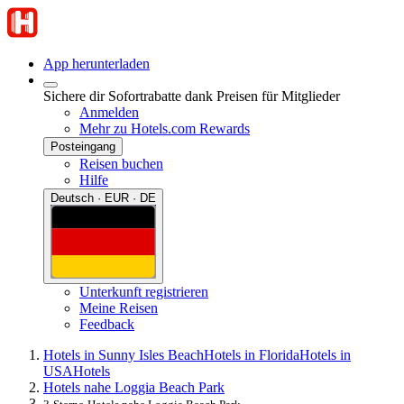
App herunterladen
Sichere dir Sofortrabatte dank Preisen für Mitglieder
Anmelden
Mehr zu Hotels.com Rewards
Posteingang
Reisen buchen
Hilfe
Deutsch · EUR · DE
Unterkunft registrieren
Meine Reisen
Feedback
Hotels in Sunny Isles Beach
Hotels in Florida
Hotels in
USA
Hotels
Hotels nahe Loggia Beach Park