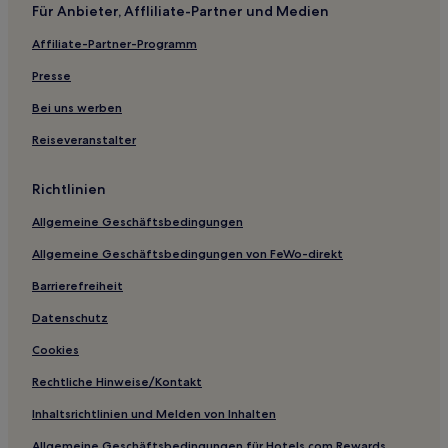
Für Anbieter, Affliliate-Partner und Medien
Lgbtqia-Freundliche in Jamaica
Affiliate-Partner-Programm
Luxus in Midtown
Presse
Hotels mit inbegriffenem Frühstück in Midtown
Familien in Midtown
Bei uns werben
Hotels nahe U-Bahn-Station Knickerbocker Av.
Reiseveranstalter
Brooklyn Hotels
Richtlinien
Jamaica Hotels
Allgemeine Geschäftsbedingungen
Hotels nahe Van Cortlandt Park
Allgemeine Geschäftsbedingungen von FeWo-direkt
Hotels nahe OCIO Northwell Health
Barrierefreiheit
Holliswood: Hotels
Hotels nahe Tobay Beach
Datenschutz
New York Hotels
Cookies
Kings Point: Hotels
Rechtliche Hinweise/Kontakt
Woodhaven Hotels
Inhaltsrichtlinien und Melden von Inhalten
Hotels nahe Oheka Castle
Allgemeine Geschäftsbedingungen für Hotels.com Rewards