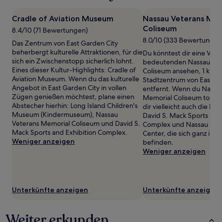
mit
1 Übernachtung
Cradle of Aviation Museum
Nassau Veterans Mem
von
Coliseum
8.4/10 (71 Bewertungen)
2 Erwachsenen
8.0/10 (333 Bewertungen
gefunden
Das Zentrum von East Garden City
wurde.
beherbergt kulturelle Attraktionen, für die
Du könntest dir eine Vera
Preise
sich ein Zwischenstopp sicherlich lohnt.
bedeutenden Nassau Vet
und
Eines dieser Kultur-Highlights: Cradle of
Coliseum ansehen, 1 km 
Verfügbarkeiten
Aviation Museum. Wenn du das kulturelle
Stadtzentrum von East Ga
können
Angebot in East Garden City in vollen
entfernt. Wenn du Nassa
sich
Zügen genießen möchtest, plane einen
Memorial Coliseum toll fin
ändern.
Abstecher hierhin: Long Island Children's
dir vielleicht auch die b
Es
Museum (Kindermuseum), Nassau
David S. Mack Sports and 
können
Veterans Memorial Coliseum und David S.
Complex und Nassau Cou
zusätzliche
Mack Sports and Exhibition Complex.
Center, die sich ganz in 
Bedingungen
Weniger anzeigen
befinden.
gelten.
Weniger anzeigen
Unterkünfte anzeigen
Unterkünfte anzeigen
Weiter erkunden