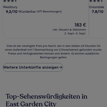
3.5-
3.5-
Sterne-
Sterne-
Westbury
Uniondale
Unterkunft
Unterkunf
9.2
7.8
9,2/10
7,8/10
Wunderbar
G
(477 Bewertungen)
von
von
10,
10,
Wunderbar,
Der
Gut,
183 €
(477
Preis
(1.001
inkl. Steuern & Gebühren
Bewertungen)
beträgt
Bewertun
2. Sept.–3. Sept.
183 €
Dies
Dies ist der niedrigste Preis pro Nacht, der in den letzten 24 Stunden für
einen Aufenthalt mit 1 Übernachtung von 2 Erwachsenen gefunden wurde.
ist
Preise und Verfügbarkeiten können sich ändern. Es können zusätzliche
der
Bedingungen gelten.
niedrigste
Preis
Weitere Unterkünfte anzeigen
pro
Nacht,
der
in
den
letzten
24 Stunden
Top-Sehenswürdigkeiten in
für
einen
East Garden City
Aufenthalt