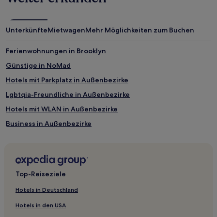
Unterkünfte
Mietwagen
Mehr Möglichkeiten zum Buchen
Ferienwohnungen in Brooklyn
Günstige in NoMad
Hotels mit Parkplatz in Außenbezirke
Lgbtqia-Freundliche in Außenbezirke
Hotels mit WLAN in Außenbezirke
Business in Außenbezirke
Günstige in Außenbezirke
Familien in Bronx
Hotels mit inbegriffenem Frühstück in Bronx
Top-Reiseziele
Luxus nahe Restaurant Row
Hotels in Deutschland
Luxus nahe Madison Avenue
Hotels in den USA
Boutique- in Roosevelt Island