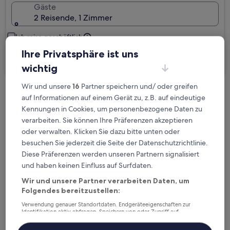
Gäste
2 Reisende, 1 Zimmer
Ich reise geschäftlich
Ihre Privatsphäre ist uns
Suchen
wichtig
Wir und unsere
16
Partner speichern und/ oder greifen
Kostenlose Stornierung bei
auf Informationen auf einem Gerät zu, z.B. auf eindeutige
Kennungen in Cookies, um personenbezogene Daten zu
Planänderungen
verarbeiten. Sie können Ihre Präferenzen akzeptieren
oder verwalten. Klicken Sie dazu bitte unten oder
Verdiene Prämien für jede
besuchen Sie jederzeit die Seite der Datenschutzrichtlinie.
wahrgenommene Übernachtung
Diese Präferenzen werden unseren Partnern signalisiert
und haben keinen Einfluss auf Surfdaten.
Mehr sparen mit Preisen für Mitglieder
Wir und unsere Partner verarbeiten Daten, um
Folgendes bereitzustellen:
Verwendung genauer Standortdaten. Endgeräteeigenschaften zur
Identifikation aktiv abfragen. Speichern von oder Zugriff auf
Überprüfe die Preise für diese Daten
Informationen auf einem Endgerät. Personalisierte Werbung und
Inhalte, Messung von Werbeleistung und der Performance von Inhalten,