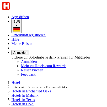
App öffnen
EUR
•
Unterkunft registrieren
Hilfe
Meine Reisen
Anmelden
Sichere dir Sofortrabatte dank Preisen für Mitglieder
Anmelden
Mehr zu Hotels.com Rewards
Reisen buchen
Feedback
Hotels
Hotels mit Küchenzeile in Enchanted Oaks
Hotels in Enchanted Oaks
Hotels in Mabank
Hotels in Texas
Hotels in USA