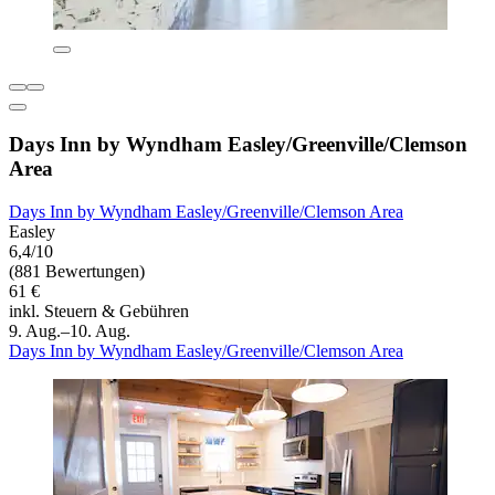
Days Inn by Wyndham Easley/Greenville/Clemson
Area
Days Inn by Wyndham Easley/Greenville/Clemson Area
Easley
6,4/10
(881 Bewertungen)
61 €
inkl. Steuern & Gebühren
9. Aug.–10. Aug.
Days Inn by Wyndham Easley/Greenville/Clemson Area