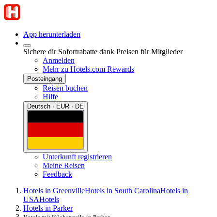
App herunterladen
Sichere dir Sofortrabatte dank Preisen für Mitglieder
Anmelden
Mehr zu Hotels.com Rewards
Posteingang
Reisen buchen
Hilfe
Deutsch · EUR · DE
Unterkunft registrieren
Meine Reisen
Feedback
Hotels in Greenville
Hotels in South Carolina
Hotels in
USA
Hotels
Hotels in Parker