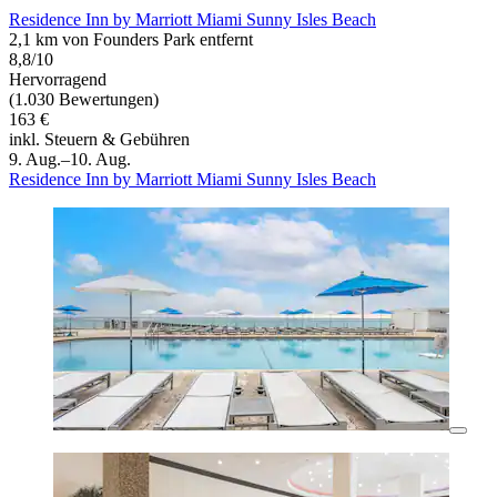
Residence Inn by Marriott Miami Sunny Isles Beach
2,1 km von Founders Park entfernt
8,8/10
Hervorragend
(1.030 Bewertungen)
163 €
inkl. Steuern & Gebühren
9. Aug.–10. Aug.
Residence Inn by Marriott Miami Sunny Isles Beach