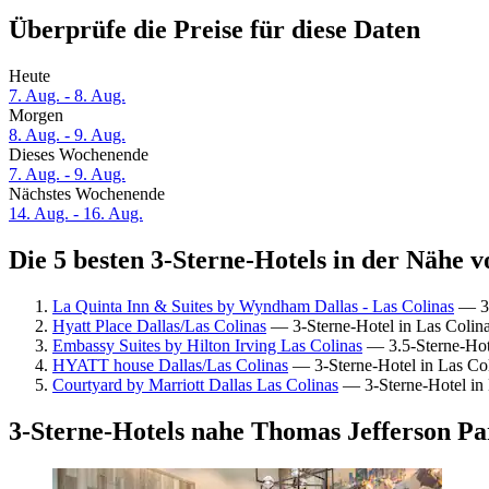
Überprüfe die Preise für diese Daten
Heute
7. Aug. - 8. Aug.
Morgen
8. Aug. - 9. Aug.
Dieses Wochenende
7. Aug. - 9. Aug.
Nächstes Wochenende
14. Aug. - 16. Aug.
Die 5 besten 3-Sterne-Hotels in der Nähe 
La Quinta Inn & Suites by Wyndham Dallas - Las Colinas
— 3-
Hyatt Place Dallas/Las Colinas
— 3-Sterne-Hotel in Las Colina
Embassy Suites by Hilton Irving Las Colinas
— 3.5-Sterne-Hote
HYATT house Dallas/Las Colinas
— 3-Sterne-Hotel in Las Col
Courtyard by Marriott Dallas Las Colinas
— 3-Sterne-Hotel in 
3-Sterne-Hotels nahe Thomas Jefferson Pa