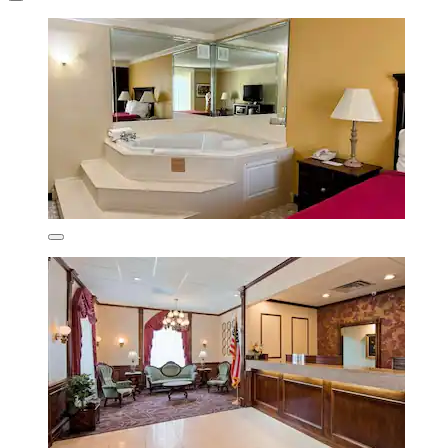
Fairway Inn
Berryville
9,2/10
Wunderbar
(251 Bewertungen)
113 €
inkl. Steuern & Gebühren
10. Aug.–11. Aug.
Fairway Inn