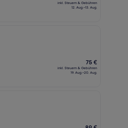
Preis
inkl. Steuern & Gebühren
beträgt
12. Aug.–13. Aug.
77 €
Der
75 €
Preis
inkl. Steuern & Gebühren
beträgt
19. Aug.–20. Aug.
75 €
Der
89 €