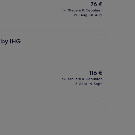
Der
76 €
Preis
inkl. Steuern & Gebühren
beträgt
30. Aug.–31. Aug.
76 €
t by IHG
Der
116 €
Preis
inkl. Steuern & Gebühren
beträgt
3. Sept.–4. Sept.
116 €