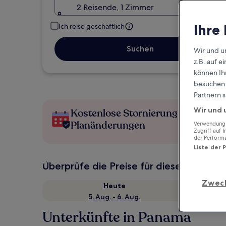
2 Reisende, 1 Zimmer
Ihre
Ich reise geschäftlich
Suchen
Wir und u
z.B. auf 
können Ihr
besuchen S
Partnern s
Wir und 
Kostenlose Stornierung bei
Planänderungen
Verwendung g
Zugriff auf 
der Perform
Liste der 
Überprüfe die Preise für diese Daten
Zwec
Heute
5. Aug. - 6. Aug.
Unterkünfte in Panama