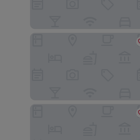
Comfort Inn & Suites Greenville I-70
Quality Inn Litchfield Route 66