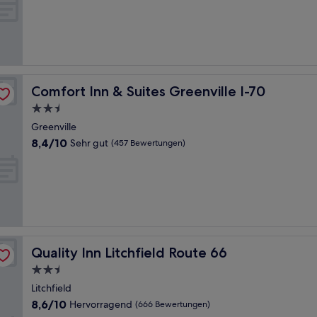
10,
(186
Bewertungen)
Comfort Inn & Suites Greenville I-70
Comfort Inn & Suites Greenville I-70
2.5-
Sterne-
Greenville
Unterkunft
8.4
8,4/10
Sehr gut
(457 Bewertungen)
von
10,
Sehr
gut,
(457
Bewertungen)
Quality Inn Litchfield Route 66
Quality Inn Litchfield Route 66
2.5-
Sterne-
Litchfield
Unterkunft
8.6
8,6/10
Hervorragend
(666 Bewertungen)
von