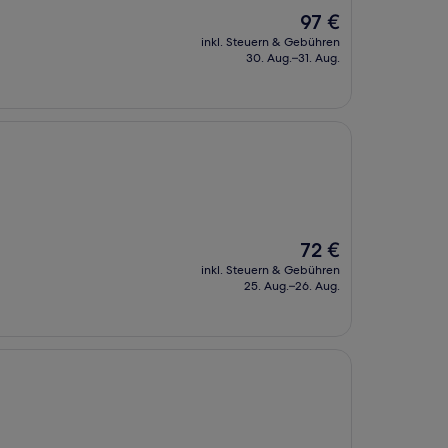
Der
97 €
Preis
inkl. Steuern & Gebühren
beträgt
30. Aug.–31. Aug.
97 €
Der
72 €
Preis
inkl. Steuern & Gebühren
beträgt
25. Aug.–26. Aug.
72 €