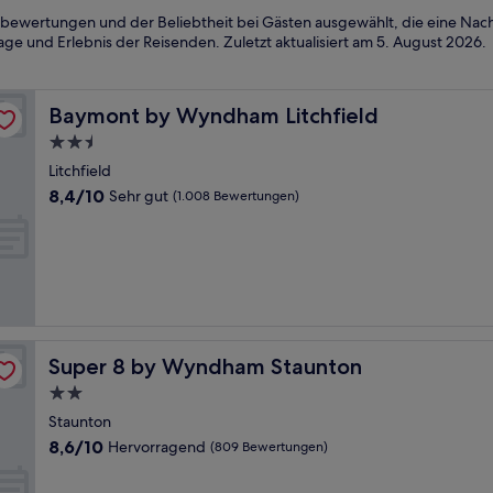
bewertungen und der Beliebtheit bei Gästen ausgewählt, die eine Nac
ge und Erlebnis der Reisenden. Zuletzt aktualisiert am
5. August 2026
.
Baymont by Wyndham Litchfield
Baymont by Wyndham Litchfield
2.5-
Sterne-
Litchfield
Unterkunft
8.4
8,4/10
Sehr gut
(1.008 Bewertungen)
von
10,
Sehr
gut,
(1.008
Bewertungen)
Super 8 by Wyndham Staunton
Super 8 by Wyndham Staunton
2.0-
Sterne-
Staunton
Unterkunft
8.6
8,6/10
Hervorragend
(809 Bewertungen)
von
10,