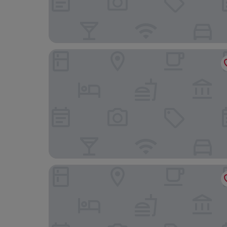
SureStay Hotel by Best Western Greenville
Budget Inn Motel