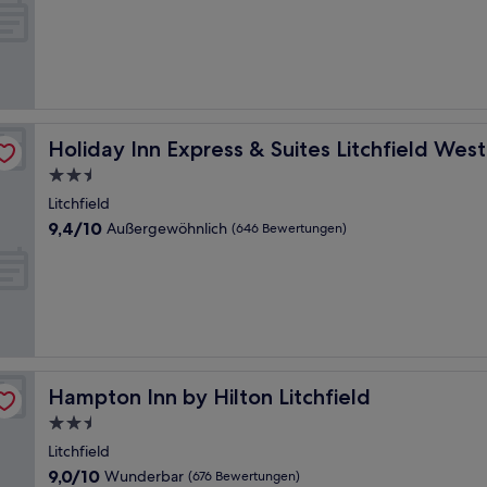
10,
Hervorragend,
(666
Bewertungen)
IHG
Holiday Inn Express & Suites Litchfield West by IHG
Holiday Inn Express & Suites Litchfield Wes
2.5-
Sterne-
Litchfield
Unterkunft
9.4
9,4/10
Außergewöhnlich
(646 Bewertungen)
von
10,
Außergewöhnlich,
(646
Bewertungen)
Hampton Inn by Hilton Litchfield
Hampton Inn by Hilton Litchfield
2.5-
Sterne-
Litchfield
Unterkunft
9.0
9,0/10
Wunderbar
(676 Bewertungen)