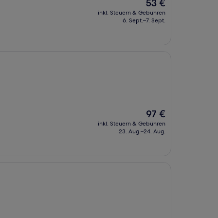
Der
53 €
Preis
inkl. Steuern & Gebühren
beträgt
6. Sept.–7. Sept.
53 €
Der
97 €
Preis
inkl. Steuern & Gebühren
beträgt
23. Aug.–24. Aug.
97 €