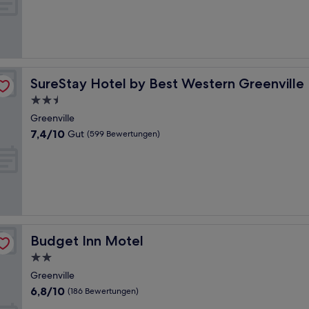
10,
Hervorragend,
(218
Bewertungen)
SureStay Hotel by Best Western Greenville
SureStay Hotel by Best Western Greenville
2.5-
Sterne-
Greenville
Unterkunft
7.4
7,4/10
Gut
(599 Bewertungen)
von
10,
Gut,
(599
Bewertungen)
Budget Inn Motel
Budget Inn Motel
2.0-
Sterne-
Greenville
Unterkunft
6.8
6,8/10
(186 Bewertungen)
von