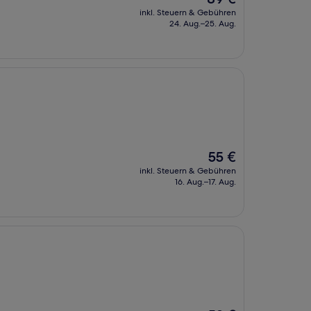
Preis
inkl. Steuern & Gebühren
beträgt
24. Aug.–25. Aug.
89 €
Der
55 €
Preis
inkl. Steuern & Gebühren
beträgt
16. Aug.–17. Aug.
55 €