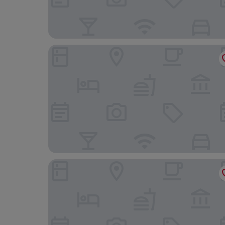
Countryside Inn
Powhatan Motel