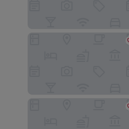
Holiday Inn Express & Suites Litchfield West by 
Hampton Inn by Hilton Litchfield