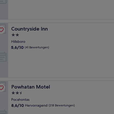
Hervorragend,
(809
Bewertungen)
Countryside Inn
Countryside Inn
2.0-
Sterne-
Hillsboro
Unterkunft
5.6
5,6/10
(41 Bewertungen)
von
10,
(41
Bewertungen)
Powhatan Motel
Powhatan Motel
2.5-
Sterne-
Pocahontas
Unterkunft
8.6
8,6/10
Hervorragend
(218 Bewertungen)
von