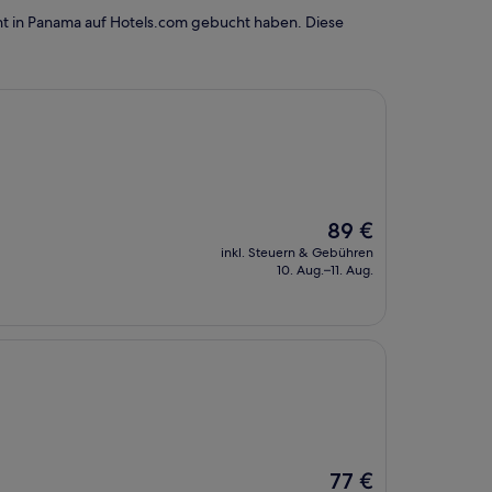
ht in Panama auf Hotels.com gebucht haben. Diese
Der
89 €
Preis
inkl. Steuern & Gebühren
beträgt
10. Aug.–11. Aug.
89 €
Der
77 €