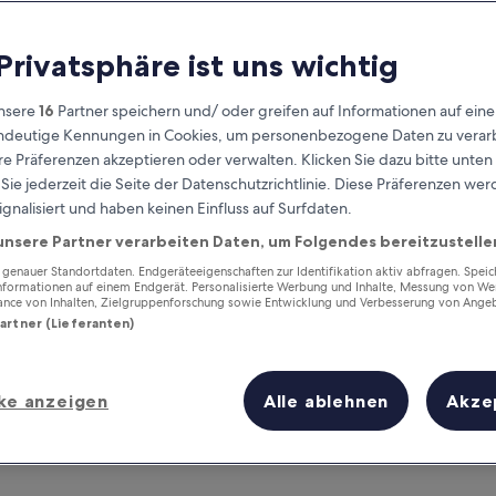
 Privatsphäre ist uns wichtig
nsere
16
Partner speichern und/ oder greifen auf Informationen auf ein
eindeutige Kennungen in Cookies, um personenbezogene Daten zu verarb
e Präferenzen akzeptieren oder verwalten. Klicken Sie dazu bitte unten
ie jederzeit die Seite der Datenschutzrichtlinie. Diese Präferenzen we
ignalisiert und haben keinen Einfluss auf Surfdaten.
unsere Partner verarbeiten Daten, um Folgendes bereitzustelle
Verdiene Prämien für jede
wahrgenommene Übernachtung
enauer Standortdaten. Endgeräteeigenschaften zur Identifikation aktiv abfragen. Spei
Informationen auf einem Endgerät. Personalisierte Werbung und Inhalte, Messung von We
ance von Inhalten, Zielgruppenforschung sowie Entwicklung und Verbesserung von Ange
Partner (Lieferanten)
ke anzeigen
Alle ablehnen
Akze
Morgen
Dieses Wochenende
6. Aug. - 7. Aug.
7. Aug. - 9. Aug.