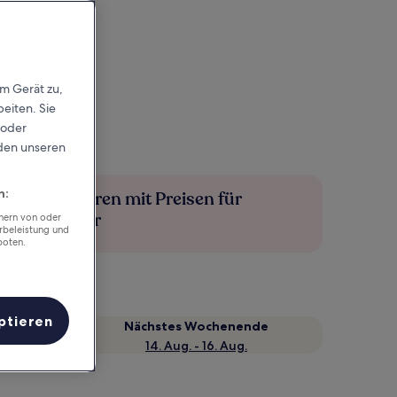
em Gerät zu,
eiten. Sie
 oder
rden unseren
n:
Mehr sparen mit Preisen für
Mitglieder
chern von oder
rbeleistung und
boten.
ptieren
Nächstes Wochenende
14. Aug. - 16. Aug.