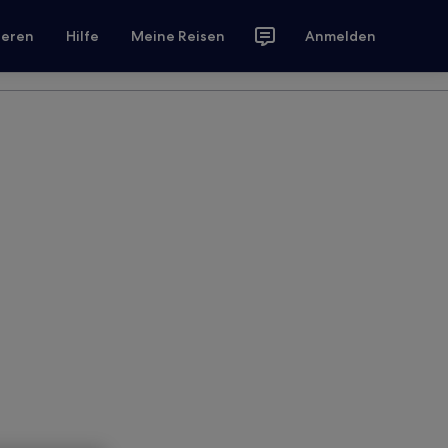
ieren
Hilfe
Meine Reisen
Anmelden