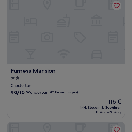
Furness Mansion
Furness Mansion
Furness Mansion
2.0-
Sterne-
Chesterton
Unterkunft
9.0
9,0/10
Wunderbar
(90 Bewertungen)
von
Der
116 €
10,
Preis
Wunderbar,
inkl. Steuern & Gebühren
beträgt
11. Aug.–12. Aug.
(90
116 €
Bewertungen)
OYO Hotel Portage I-94