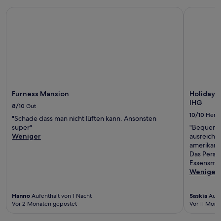
Furness Mansion
Holiday In
Furness Mansion
Holiday I
IHG
8/10
Gut
10/10
Herv
"Schade dass man nicht lüften kann. Ansonsten
super"
"Bequeme 
Weniger
ausreiche
amerikani
Das Person
Essensmög
Weniger
Hanno
Aufenthalt von 1 Nacht
Saskia
Aufe
Vor 2 Monaten gepostet
Vor 11 Mona