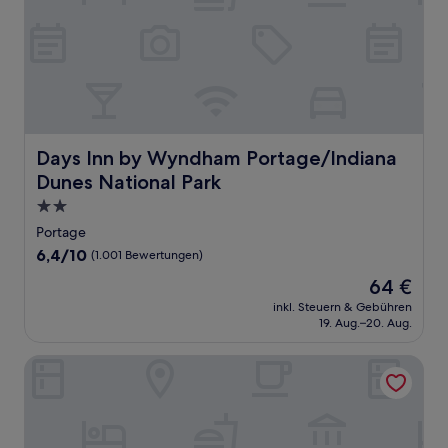
Days Inn by Wyndham Portage/Indiana Dunes National P
Days Inn by Wyndham Portage/Indiana
Dunes National Park
2.0-
Sterne-
Portage
Unterkunft
6.4
6,4/10
(1.001 Bewertungen)
von
Der
64 €
10,
Preis
(1.001
inkl. Steuern & Gebühren
beträgt
19. Aug.–20. Aug.
Bewertungen)
64 €
Waterbird Lakeside Inn