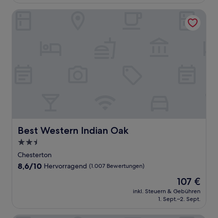
119 €
Bewertungen)
Best Western Indian Oak
Best Western Indian Oak
Best Western Indian Oak
2.5-
Sterne-
Chesterton
Unterkunft
8.6
8,6/10
Hervorragend
(1.007 Bewertungen)
von
Der
107 €
10,
Preis
Hervorragend,
inkl. Steuern & Gebühren
beträgt
1. Sept.–2. Sept.
(1.007
107 €
Bewertungen)