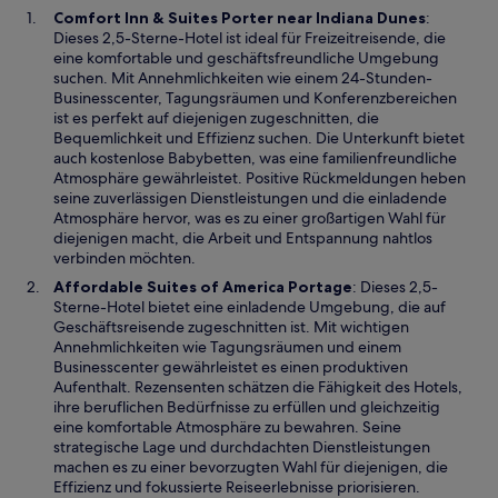
W
Comfort Inn & Suites Porter near Indiana Dunes
:
i
Dieses 2,5-Sterne-Hotel ist ideal für Freizeitreisende, die
r
eine komfortable und geschäftsfreundliche Umgebung
d
suchen. Mit Annehmlichkeiten wie einem 24-Stunden-
i
Businesscenter, Tagungsräumen und Konferenzbereichen
n
ist es perfekt auf diejenigen zugeschnitten, die
e
Bequemlichkeit und Effizienz suchen. Die Unterkunft bietet
i
auch kostenlose Babybetten, was eine familienfreundliche
n
Atmosphäre gewährleistet. Positive Rückmeldungen heben
e
seine zuverlässigen Dienstleistungen und die einladende
m
Atmosphäre hervor, was es zu einer großartigen Wahl für
n
diejenigen macht, die Arbeit und Entspannung nahtlos
e
verbinden möchten.
u
W
Affordable Suites of America Portage
: Dieses 2,5-
e
i
Sterne-Hotel bietet eine einladende Umgebung, die auf
n
r
Geschäftsreisende zugeschnitten ist. Mit wichtigen
F
d
Annehmlichkeiten wie Tagungsräumen und einem
e
i
Businesscenter gewährleistet es einen produktiven
n
n
Aufenthalt. Rezensenten schätzen die Fähigkeit des Hotels,
s
e
ihre beruflichen Bedürfnisse zu erfüllen und gleichzeitig
t
i
eine komfortable Atmosphäre zu bewahren. Seine
e
n
strategische Lage und durchdachten Dienstleistungen
r
e
machen es zu einer bevorzugten Wahl für diejenigen, die
g
m
Effizienz und fokussierte Reiseerlebnisse priorisieren.
e