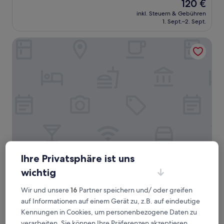
Der
120 €
10,
Preis
Hervorragend,
inkl. Steuern & Gebühren
beträgt
1. Sept.–2. Sept.
(1.009
120 €
Bewertungen)
Econo Lodge Portage
Ihre Privatsphäre ist uns
Econo Lodge Portage
Econo Lodge Portage
wichtig
2.0-
Sterne-
Portage
Wir und unsere
16
Partner speichern und/ oder greifen
Unterkunft
6.4
6,4/10
(301 Bewertungen)
auf Informationen auf einem Gerät zu, z.B. auf eindeutige
von
Kennungen in Cookies, um personenbezogene Daten zu
Der
44 €
10,
Preis
verarbeiten. Sie können Ihre Präferenzen akzeptieren