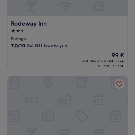
Rodeway Inn
Rodeway Inn
2.5-
Sterne-
Portage
Unterkunft
7.0
7,0/10
Gut
(833 Bewertungen)
von
Der
99 €
10,
Preis
Gut,
inkl. Steuern & Gebühren
beträgt
6. Sept.–7. Sept.
(833
99 €
Bewertungen)
Home2 Suites by Hilton Michigan City