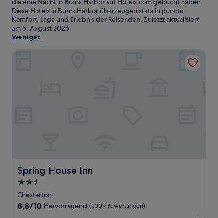
die eine Nacht in Burns Harbor auf Hotels.com gebucht haben.
Diese Hotels in Burns Harbor überzeugen stets in puncto
Komfort, Lage und Erlebnis der Reisenden. Zuletzt aktualisiert
am
5. August 2026
.
Weniger
Spring House Inn
Spring House Inn
Spring House Inn
2.5-
Sterne-
Chesterton
Unterkunft
8.8
8,8/10
Hervorragend
(1.009 Bewertungen)
von