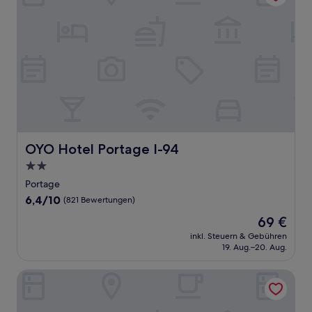
OYO Hotel Portage I-94
OYO Hotel Portage I-94
2.0-
Sterne-
Portage
Unterkunft
6.4
6,4/10
(821 Bewertungen)
von
Der
69 €
10,
Preis
(821
inkl. Steuern & Gebühren
beträgt
19. Aug.–20. Aug.
Bewertungen)
69 €
Suburban Studios Portage