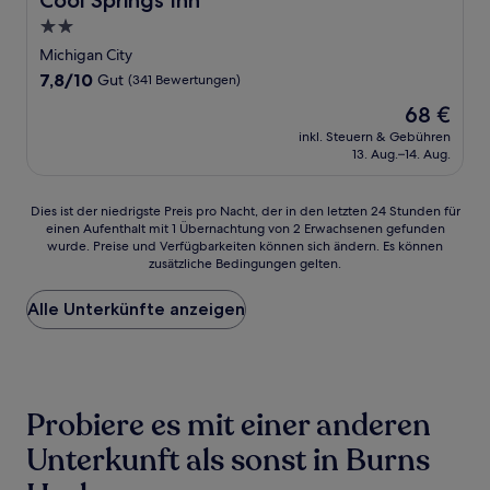
Cool Springs Inn
2.0-
Sterne-
Michigan City
Unterkunft
7.8
7,8/10
Gut
(341 Bewertungen)
von
Der
68 €
10,
Preis
Gut,
inkl. Steuern & Gebühren
beträgt
13. Aug.–14. Aug.
(341
68 €
Bewertungen)
Dies
Dies ist der niedrigste Preis pro Nacht, der in den letzten 24 Stunden für
einen Aufenthalt mit 1 Übernachtung von 2 Erwachsenen gefunden
ist
wurde. Preise und Verfügbarkeiten können sich ändern. Es können
der
zusätzliche Bedingungen gelten.
niedrigste
Preis
Alle Unterkünfte anzeigen
pro
Nacht,
der
in
den
letzten
Probiere es mit einer anderen
24 Stunden
für
Unterkunft als sonst in Burns
einen
Aufenthalt