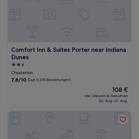
Comfort Inn & Suites Porter near Indiana Dunes
Comfort Inn & Suites Porter near Indiana
Dunes
2.5-
Sterne-
Chesterton
Unterkunft
7.8
7,8/10
Gut
(1.015 Bewertungen)
von
Der
108 €
10,
Preis
Gut,
inkl. Steuern & Gebühren
beträgt
30. Aug.–31. Aug.
(1.015
108 €
Bewertungen)
Days Inn by Wyndham Portage/Indiana Dunes National Par