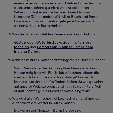
eines dieser zentral gelegenen Hotels entscheidest, hast
du es anschließend gar nicht weit zu bekannten
Sehenswürdigkeiten wie Indiana Dunes National
Lakeshore (Dünenlandschaft). Miller Beach und Porter
Beach sind zwei sehr zentral gelegene Gegenden für
deinen Urlaub in Burns Harbor.
Welche Hotels empfehlen Reisende in Burns Harbor?
Gäste mögen
Waterbird Lakeside Inn
,
Furness
Mansion
und
Comfort Inn & Suites Porter near
Indiana Dunes
.
Kann ich in Burns Harbor erstattungsfähige Hotels buchen?
Wenn Sie sich für die Buchung Ihrer Reise nach Burns
Harbor möglichst viel Flexibilität wünschen, bieten die
meisten Unterkünfte erstattungsfähige* Preise. Du
kannst diese Unterkünfte finden, indem du wie gewohnt
auf unserer Website suchst und mithilfe des Filters „Voll
erstattungsfähig" die Suchergebnisse eingrenzt.
Wie wird aller Wahrscheinlichkeit nach während meines
Aufenthalts das Wetter in Burns Harbor?
Die wärmsten Monate in Burns Harbor sind