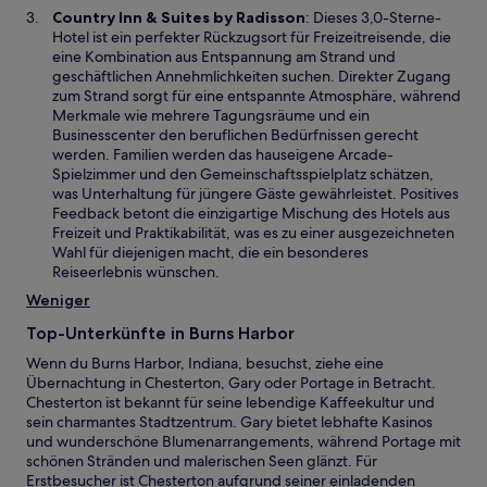
n
W
Country Inn & Suites by Radisson
: Dieses 3,0-Sterne-
ö
e
i
Hotel ist ein perfekter Rückzugsort für Freizeitreisende, die
f
u
r
eine Kombination aus Entspannung am Strand und
f
e
d
geschäftlichen Annehmlichkeiten suchen. Direkter Zugang
n
n
i
zum Strand sorgt für eine entspannte Atmosphäre, während
e
F
n
Merkmale wie mehrere Tagungsräume und ein
t
e
e
Businesscenter den beruflichen Bedürfnissen gerecht
n
i
werden. Familien werden das hauseigene Arcade-
s
n
Spielzimmer und den Gemeinschaftsspielplatz schätzen,
t
e
was Unterhaltung für jüngere Gäste gewährleistet. Positives
e
m
Feedback betont die einzigartige Mischung des Hotels aus
r
n
Freizeit und Praktikabilität, was es zu einer ausgezeichneten
g
e
Wahl für diejenigen macht, die ein besonderes
e
u
Reiseerlebnis wünschen.
ö
e
Weniger
f
n
f
F
Top-Unterkünfte in Burns Harbor
n
e
e
Wenn du Burns Harbor, Indiana, besuchst, ziehe eine
n
t
Übernachtung in Chesterton, Gary oder Portage in Betracht.
s
Chesterton ist bekannt für seine lebendige Kaffeekultur und
t
sein charmantes Stadtzentrum. Gary bietet lebhafte Kasinos
e
und wunderschöne Blumenarrangements, während Portage mit
r
schönen Stränden und malerischen Seen glänzt. Für
g
Erstbesucher ist Chesterton aufgrund seiner einladenden
e