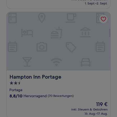
beträgt
1. Sept.–2. Sept.
(1.009
88 €
Bewertungen)
Hampton Inn Portage
Hampton Inn Portage
Hampton Inn Portage
2.5-
Sterne-
Portage
Unterkunft
8.8
8,8/10
Hervorragend
(70 Bewertungen)
von
Der
119 €
10,
Preis
Hervorragend,
inkl. Steuern & Gebühren
beträgt
16. Aug.–17. Aug.
(70