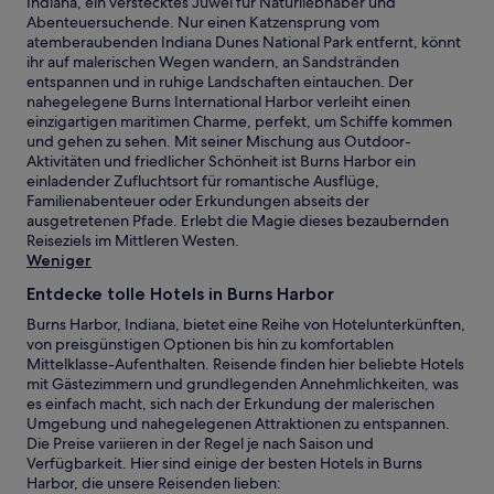
Indiana, ein verstecktes Juwel für Naturliebhaber und
Abenteuersuchende. Nur einen Katzensprung vom
atemberaubenden Indiana Dunes National Park entfernt, könnt
ihr auf malerischen Wegen wandern, an Sandstränden
entspannen und in ruhige Landschaften eintauchen. Der
nahegelegene Burns International Harbor verleiht einen
einzigartigen maritimen Charme, perfekt, um Schiffe kommen
und gehen zu sehen. Mit seiner Mischung aus Outdoor-
Aktivitäten und friedlicher Schönheit ist Burns Harbor ein
einladender Zufluchtsort für romantische Ausflüge,
Familienabenteuer oder Erkundungen abseits der
ausgetretenen Pfade. Erlebt die Magie dieses bezaubernden
Reiseziels im Mittleren Westen.
Weniger
Entdecke tolle Hotels in Burns Harbor
Burns Harbor, Indiana, bietet eine Reihe von Hotelunterkünften,
von preisgünstigen Optionen bis hin zu komfortablen
Mittelklasse-Aufenthalten. Reisende finden hier beliebte Hotels
mit Gästezimmern und grundlegenden Annehmlichkeiten, was
es einfach macht, sich nach der Erkundung der malerischen
Umgebung und nahegelegenen Attraktionen zu entspannen.
Die Preise variieren in der Regel je nach Saison und
Verfügbarkeit. Hier sind einige der besten Hotels in Burns
Harbor, die unsere Reisenden lieben: