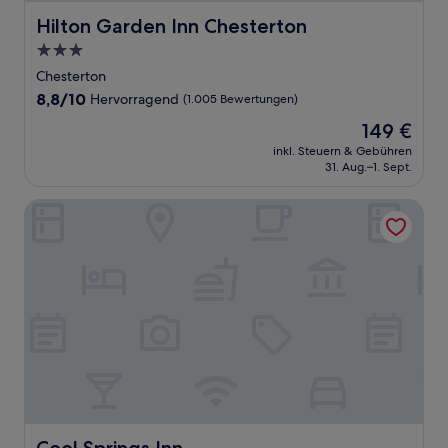
Hilton Garden Inn Chesterton
Hilton Garden Inn Chesterton
3.0-
Sterne-
Chesterton
Unterkunft
8.8
8,8/10
Hervorragend
(1.005 Bewertungen)
von
Der
149 €
10,
Preis
Hervorragend,
inkl. Steuern & Gebühren
beträgt
31. Aug.–1. Sept.
(1.005
149 €
Bewertungen)
Cool Springs Inn
Cool Springs Inn