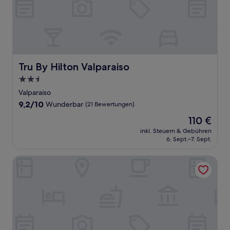
Tru By Hilton Valparaiso
Tru By Hilton Valparaiso
2.5-
Sterne-
Valparaiso
Unterkunft
9.2
9,2/10
Wunderbar
(21 Bewertungen)
von
Der
110 €
10,
Preis
Wunderbar,
inkl. Steuern & Gebühren
beträgt
6. Sept.–7. Sept.
(21
110 €
Bewertungen)
Fairbridge Inn Express Chesterton