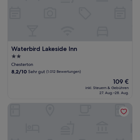
Waterbird Lakeside Inn
Waterbird Lakeside Inn
2.0-
Sterne-
Chesterton
Unterkunft
8.2
8,2/10
Sehr gut
(1.012 Bewertungen)
von
Der
109 €
10,
Preis
Sehr
inkl. Steuern & Gebühren
beträgt
27. Aug.–28. Aug.
gut,
109 €
(1.012
Bewertungen)
Tru By Hilton Valparaiso