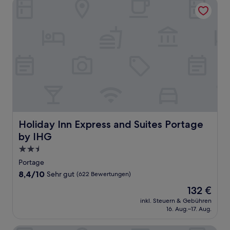
Holiday Inn Express and Suites Portage by IHG
Holiday Inn Express and Suites Portage by IHG
Holiday Inn Express and Suites Portage
by IHG
2.5-
Sterne-
Portage
Unterkunft
8.4
8,4/10
Sehr gut
(622 Bewertungen)
von
Der
132 €
10,
Preis
Sehr
inkl. Steuern & Gebühren
beträgt
16. Aug.–17. Aug.
gut,
132 €
(622
Bewertungen)