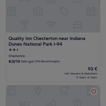
Quality Inn Chesterton near Indiana Dunes National Park 
Quality Inn Chesterton near Indiana
Dunes National Park I-94
2.5-
Sterne-
Chesterton
Unterkunft
8.0
8,0/10
Sehr gut
(796 Bewertungen)
von
Der
93 €
10,
Preis
Sehr
inkl. Steuern & Gebühren
beträgt
3. Sept.–4. Sept.
gut,
93 €
(796
Bewertungen)
Comfort Inn & Suites Porter near Indiana Dunes