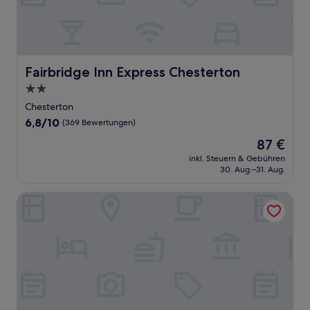
Fairbridge Inn Express Chesterton
Fairbridge Inn Express Chesterton
2.0-
Sterne-
Chesterton
Unterkunft
6.8
6,8/10
(369 Bewertungen)
von
Der
87 €
10,
Preis
(369
inkl. Steuern & Gebühren
beträgt
30. Aug.–31. Aug.
Bewertungen)
87 €
Rodeway Inn