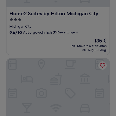
Home2 Suites by Hilton Michigan City
Home2 Suites by Hilton Michigan City
3.0-
Sterne-
Michigan City
Unterkunft
9.6
9,6/10
Außergewöhnlich
(13 Bewertungen)
von
Der
135 €
10,
Preis
Außergewöhnlich,
inkl. Steuern & Gebühren
beträgt
30. Aug.–31. Aug.
(13
135 €
Bewertungen)
Hilton Garden Inn Chesterton