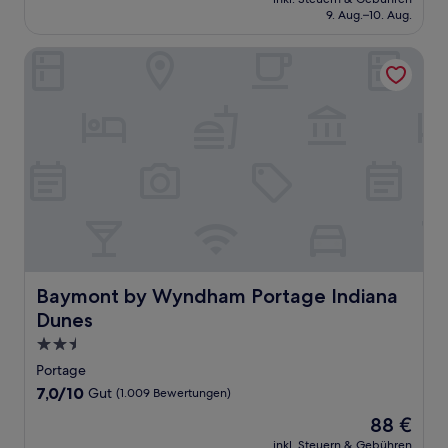
beträgt
9. Aug.–10. Aug.
gut,
123 €
(1.004
Bewertungen)
Baymont by Wyndham Portage Indiana Dunes
Baymont by Wyndham Portage Indiana Dunes
Baymont by Wyndham Portage Indiana
Dunes
2.5-
Sterne-
Portage
Unterkunft
7.0
7,0/10
Gut
(1.009 Bewertungen)
von
Der
88 €
10,
Preis
Gut,
inkl. Steuern & Gebühren