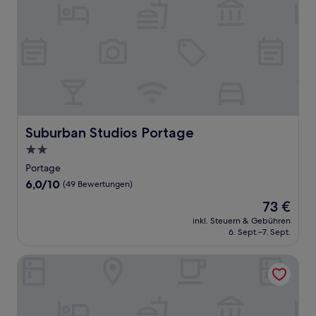
Suburban Studios Portage
Suburban Studios Portage
2.0-
Sterne-
Portage
Unterkunft
6.0
6,0/10
(49 Bewertungen)
von
Der
73 €
10,
Preis
(49
inkl. Steuern & Gebühren
beträgt
6. Sept.–7. Sept.
Bewertungen)
73 €
Quality Inn Chesterton near Indiana Dunes National Park I-