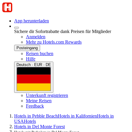
App herunterladen
Sichere dir Sofortrabatte dank Preisen für Mitglieder
Anmelden
Mehr zu Hotels.com Rewards
Posteingang
Reisen buchen
Hilfe
Deutsch · EUR · DE
Unterkunft registrieren
Meine Reisen
Feedback
Hotels in Pebble Beach
Hotels in Kalifornien
Hotels in
USA
Hotels
Hotels in Del Monte Forest