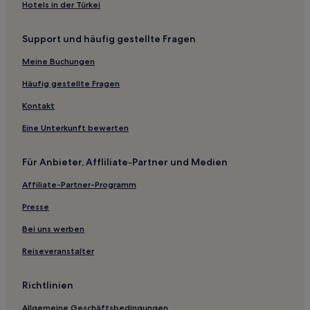
Hotels in der Türkei
Hotels nahe Seven Peaks Resort Water Park
Support und häufig gestellte Fragen
Cottonwood Heights: Hotels
Park City Hotels
Meine Buchungen
Sunset Heights: Hotels
Häufig gestellte Fragen
Hotels nahe Peaks Ice Arena
Kontakt
Hotels nahe East Bay Golf Course
Eine Unterkunft bewerten
Hotels nahe LaVell Edwards Stadium
Für Anbieter, Affliliate-Partner und Medien
Hotels nahe Heber Valley Railroad
Affiliate-Partner-Programm
Holladay: Hotels
Cedar Valley Hotels
Presse
Olympus Cove: Hotels
Bei uns werben
Hotels nahe Provo City Center Tempel
Reiseveranstalter
Hotels nahe Brigham Young University
Richtlinien
North Park: Hotels
Allgemeine Geschäftsbedingungen