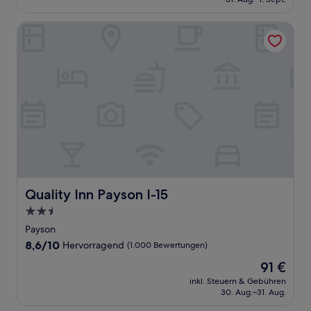
gut,
78 €
(1.300
Bewertungen)
Quality Inn Payson I-15
Quality Inn Payson I-15
Quality Inn Payson I-15
2.5-
Sterne-
Payson
Unterkunft
8.6
8,6/10
Hervorragend
(1.000 Bewertungen)
von
Der
91 €
10,
Preis
Hervorragend,
inkl. Steuern & Gebühren
beträgt
30. Aug.–31. Aug.
(1.000
91 €
Bewertungen)