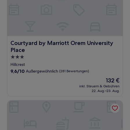
Courtyard by Marriott Orem University Place
Courtyard by Marriott Orem University
Place
3.0-
Sterne-
Hillcrest
Unterkunft
9.6
9,6/10
Außergewöhnlich
(281 Bewertungen)
von
Der
132 €
10,
Preis
Außergewöhnlich,
inkl. Steuern & Gebühren
beträgt
22. Aug.–23. Aug.
(281
132 €
Bewertungen)
La Quinta Inn & Suites by Wyndham Orem University Pwy/