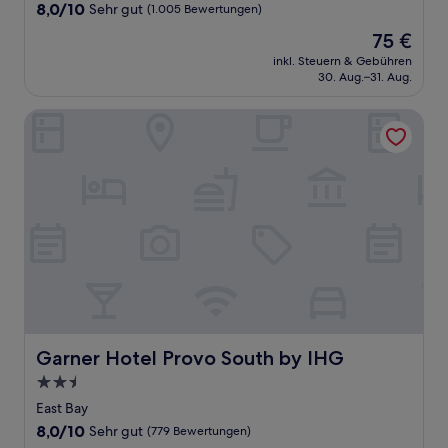
Unterkunft
8.0
8,0/10
Sehr gut
(1.005 Bewertungen)
von
Der
75 €
10,
Preis
Sehr
inkl. Steuern & Gebühren
beträgt
30. Aug.–31. Aug.
gut,
75 €
(1.005
Bewertungen)
Garner Hotel Provo South by IHG
Garner Hotel Provo South by IHG
Garner Hotel Provo South by IHG
2.5-
Sterne-
East Bay
Unterkunft
8.0
8,0/10
Sehr gut
(779 Bewertungen)
von