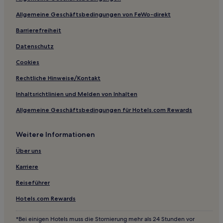
Provo Hotels
Allgemeine Geschäftsbedingungen von FeWo-direkt
Hotels mit Parkplatz in South Jordan
Familien in Millcreek
Barrierefreiheit
Günstige in Torrey
Datenschutz
Hotels mit Parkplatz in Zentral-Utah
Cookies
Ski nahe Main Street
Rechtliche Hinweise/Kontakt
Luxus nahe Main Street
Inhaltsrichtlinien und Melden von Inhalten
Ski in Park City
Allgemeine Geschäftsbedingungen für Hotels.com Rewards
Hotels mit Wellnessbereich in Park City
Weitere Informationen
Hotels mit Fitnessbereich in Park City
Hotels mit Thermalbad in Park City
Über uns
Luxus in Park City
Karriere
Haustierfreundliche in Richfield
Reiseführer
Hotels mit Fitnessbereich in Richfield
Hotels.com Rewards
Günstige in Richfield
*Bei einigen Hotels muss die Stornierung mehr als 24 Stunden vor