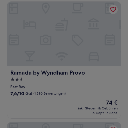
Ramada by Wyndham Provo
Ramada by Wyndham Provo
Ramada by Wyndham Provo
2.5-
Sterne-
East Bay
Unterkunft
7.6
7,6/10
Gut
(1.396 Bewertungen)
von
Der
74 €
10,
Preis
Gut,
inkl. Steuern & Gebühren
beträgt
6. Sept.–7. Sept.
(1.396
74 €
Bewertungen)
Residence Inn by Marriott Provo North University