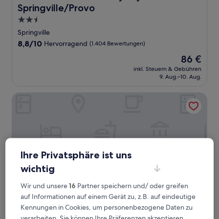
Springville/Provo
2.5-
Sterne-
Springville
Unterkunft
8.8
8,8/10
Hervorragend
(1.404 Bewertungen)
von
Der
86 €
10,
Preis
Hervorragend,
inkl. Steuern & Gebühren
beträgt
9. Aug.–10. Aug.
(1.404
86 €
Bewertungen)
Days Inn by Wyndham Springville
Ihre Privatsphäre ist uns
wichtig
Wir und unsere
16
Partner speichern und/ oder greifen
auf Informationen auf einem Gerät zu, z.B. auf eindeutige
Kennungen in Cookies, um personenbezogene Daten zu
Days Inn by Wyndham Springville
Days Inn by Wyndham Springville
verarbeiten. Sie können Ihre Präferenzen akzeptieren