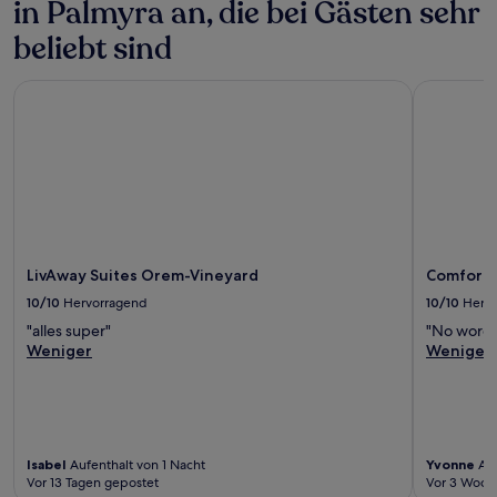
in Palmyra an, die bei Gästen sehr
beliebt sind
LivAway Suites Orem-Vineyard
Comfort I
LivAway Suites Orem-Vineyard
Comfort 
10/10
Hervorragend
10/10
Herv
"alles super"
"No words
Weniger
Weniger
Isabel
Aufenthalt von 1 Nacht
Yvonne
Auf
Vor 13 Tagen gepostet
Vor 3 Woch