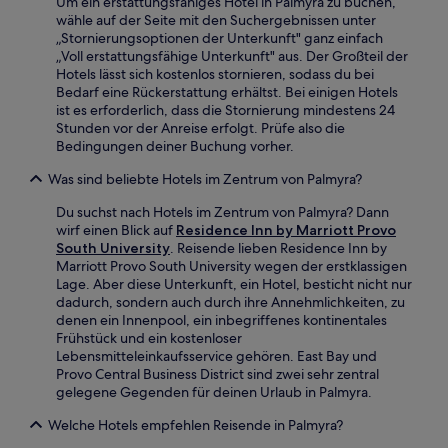
Um ein erstattungsfähiges Hotel in Palmyra zu buchen,
wähle auf der Seite mit den Suchergebnissen unter
„Stornierungsoptionen der Unterkunft" ganz einfach
„Voll erstattungsfähige Unterkunft" aus. Der Großteil der
Hotels lässt sich kostenlos stornieren, sodass du bei
Bedarf eine Rückerstattung erhältst. Bei einigen Hotels
ist es erforderlich, dass die Stornierung mindestens 24
Stunden vor der Anreise erfolgt. Prüfe also die
Bedingungen deiner Buchung vorher.
Was sind beliebte Hotels im Zentrum von Palmyra?
Du suchst nach Hotels im Zentrum von Palmyra? Dann
wirf einen Blick auf
Residence Inn by Marriott Provo
South University
. Reisende lieben Residence Inn by
Marriott Provo South University wegen der erstklassigen
Lage. Aber diese Unterkunft, ein Hotel, besticht nicht nur
dadurch, sondern auch durch ihre Annehmlichkeiten, zu
denen ein Innenpool, ein inbegriffenes kontinentales
Frühstück und ein kostenloser
Lebensmitteleinkaufsservice gehören. East Bay und
Provo Central Business District sind zwei sehr zentral
gelegene Gegenden für deinen Urlaub in Palmyra.
Welche Hotels empfehlen Reisende in Palmyra?