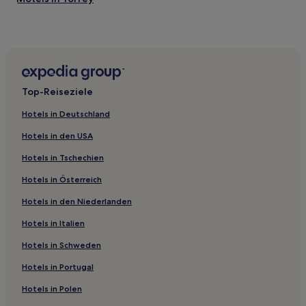
Motels in Richfield
Millcreek: Hotels
Hotels nahe Provo Utah Temple
Canyons Village at Park City: Hotels
Top-Reiseziele
Hotels nahe Park City Mountain Resort
Hotels in Deutschland
Utah County: Hotels
Hotels in den USA
Wasatch County: Hotels
Hotels in Tschechien
Hotels nahe Main Street
Hotels in Österreich
Benjamin Hotels
Hotels in den Niederlanden
Granite Ridge: Hotels
Innenstadt von Park City: Hotels
Hotels in Italien
Hotels nahe Jupiter Peak
Hotels in Schweden
Hotels nahe Donut Falls
Hotels in Portugal
Deer Valley: Hotels
Hotels in Polen
Hotels nahe Silver Creek