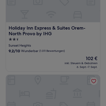
Holiday Inn Express & Suites Orem-North Provo by IHG
Holiday Inn Express & Suites Orem-
North Provo by IHG
2.5-
Sterne-
Sunset Heights
Unterkunft
9.2
9,2/10
Wunderbar
(1.011 Bewertungen)
von
Der
102 €
10,
Preis
Wunderbar,
inkl. Steuern & Gebühren
beträgt
6. Sept.–7. Sept.
(1.011
102 €
Bewertungen)
Aspenwood Manor South