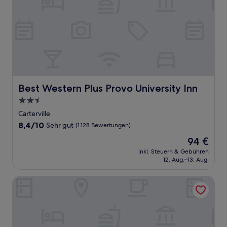
Best Western Plus Provo University Inn
Best Western Plus Provo University Inn
2.5-
Sterne-
Carterville
Unterkunft
8.4
8,4/10
Sehr gut
(1.128 Bewertungen)
von
Der
94 €
10,
Preis
Sehr
inkl. Steuern & Gebühren
beträgt
12. Aug.–13. Aug.
gut,
94 €
(1.128
Bewertungen)
Courtyard by Marriott Orem University Place