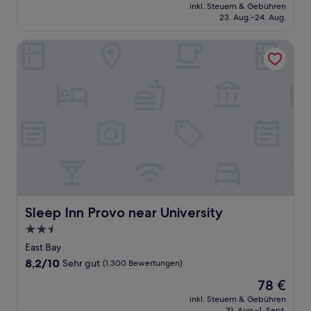
Preis
Gut,
inkl. Steuern & Gebühren
beträgt
23. Aug.–24. Aug.
(1.004
93 €
Bewertungen)
Sleep Inn Provo near University
Sleep Inn Provo near University
Sleep Inn Provo near University
2.5-
Sterne-
East Bay
Unterkunft
8.2
8,2/10
Sehr gut
(1.300 Bewertungen)
von
Der
78 €
10,
Preis
Sehr
inkl. Steuern & Gebühren
beträgt
31. Aug.–1. Sept.