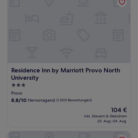
Residence Inn by Marriott Provo North University
Residence Inn by Marriott Provo North
University
3.0-
Sterne-
Provo
Unterkunft
8.8
8,8/10
Hervorragend
(1.003 Bewertungen)
von
Der
104 €
10,
Preis
Hervorragend,
inkl. Steuern & Gebühren
beträgt
23. Aug.–24. Aug.
(1.003
104 €
Bewertungen)
Comfort Inn & Suites Orem - Provo