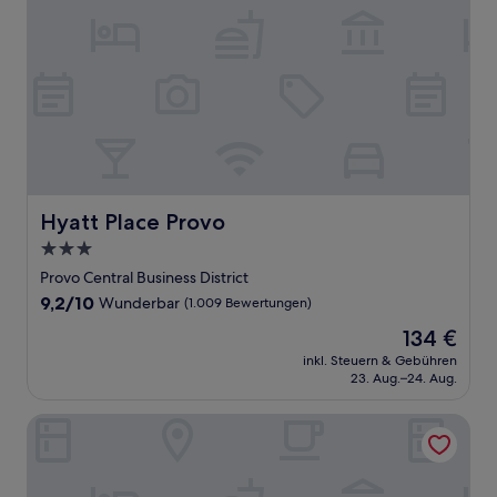
Hyatt Place Provo
Hyatt Place Provo
3.0-
Sterne-
Provo Central Business District
Unterkunft
9.2
9,2/10
Wunderbar
(1.009 Bewertungen)
von
Der
134 €
10,
Preis
Wunderbar,
inkl. Steuern & Gebühren
beträgt
23. Aug.–24. Aug.
(1.009
134 €
Bewertungen)
Best Western Plus Provo University Inn