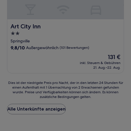
Art City Inn
Art City Inn
2.0-
Sterne-
Springville
Unterkunft
9.8
9,8/10
Außergewöhnlich
(101 Bewertungen)
von
Der
131 €
10,
Preis
Außergewöhnlich,
inkl. Steuern & Gebühren
beträgt
21. Aug.–22. Aug.
(101
131 €
Bewertungen)
Dies
Dies ist der niedrigste Preis pro Nacht, der in den letzten 24 Stunden für
einen Aufenthalt mit 1 Übernachtung von 2 Erwachsenen gefunden
ist
wurde. Preise und Verfügbarkeiten können sich ändern. Es können
der
zusätzliche Bedingungen gelten.
niedrigste
Preis
Alle Unterkünfte anzeigen
pro
Nacht,
der
in
den