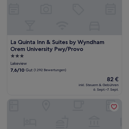
La Quinta Inn & Suites by Wyndham Orem University Pw
La Quinta Inn & Suites by Wyndham
Orem University Pwy/Provo
3.0-
Sterne-
Lakeview
Unterkunft
7.6
7,6/10
Gut
(1.292 Bewertungen)
von
Der
82 €
10,
Preis
Gut,
inkl. Steuern & Gebühren
beträgt
6. Sept.–7. Sept.
(1.292
82 €
Bewertungen)
LivAway Suites Orem-Vineyard