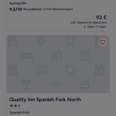
Sterne-
Springville
Unterkunft
9.2
9,2/10
Wunderbar
(1.003 Bewertungen)
von
Der
92 €
10,
Preis
Wunderbar,
inkl. Steuern & Gebühren
beträgt
6. Sept.–7. Sept.
(1.003
92 €
Bewertungen)
Quality Inn Spanish Fork North
Quality Inn Spanish Fork North
Quality Inn Spanish Fork North
2.5-
Sterne-
Spanish Fork