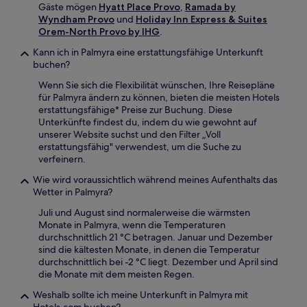
Gäste mögen
Hyatt Place Provo
,
Ramada by
Wyndham Provo
und
Holiday Inn Express & Suites
Orem-North Provo by IHG
.
Kann ich in Palmyra eine erstattungsfähige Unterkunft
buchen?
Wenn Sie sich die Flexibilität wünschen, Ihre Reisepläne
für Palmyra ändern zu können, bieten die meisten Hotels
erstattungsfähige* Preise zur Buchung. Diese
Unterkünfte findest du, indem du wie gewohnt auf
unserer Website suchst und den Filter „Voll
erstattungsfähig" verwendest, um die Suche zu
verfeinern.
Wie wird voraussichtlich während meines Aufenthalts das
Wetter in Palmyra?
Juli und August sind normalerweise die wärmsten
Monate in Palmyra, wenn die Temperaturen
durchschnittlich 21 °C betragen. Januar und Dezember
sind die kältesten Monate, in denen die Temperatur
durchschnittlich bei -2 °C liegt. Dezember und April sind
die Monate mit dem meisten Regen.
Weshalb sollte ich meine Unterkunft in Palmyra mit
Hotels.com buchen?