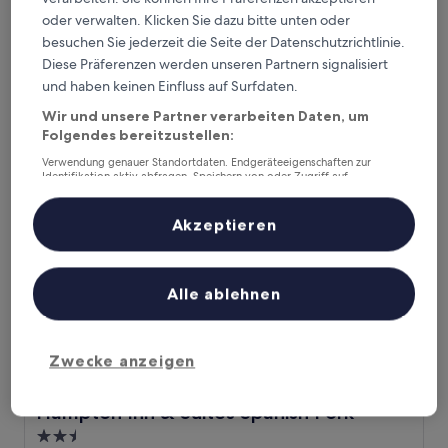
2.0-
oder verwalten. Klicken Sie dazu bitte unten oder
Sterne-
Springville
besuchen Sie jederzeit die Seite der Datenschutzrichtlinie.
Unterkunft
8.2
8,2/10
Sehr gut
(1.344 Bewertungen)
Diese Präferenzen werden unseren Partnern signalisiert
von
und haben keinen Einfluss auf Surfdaten.
Der
76 €
10,
Preis
Sehr
inkl. Steuern & Gebühren
Wir und unsere Partner verarbeiten Daten, um
beträgt
11. Aug.–12. Aug.
gut,
Folgendes bereitzustellen:
76 €
(1.344
Verwendung genauer Standortdaten. Endgeräteeigenschaften zur
Bewertungen)
Hampton Inn & Suites Spanish Fork
Identifikation aktiv abfragen. Speichern von oder Zugriff auf
Informationen auf einem Endgerät. Personalisierte Werbung und
Inhalte, Messung von Werbeleistung und der Performance von Inhalten,
Zielgruppenforschung sowie Entwicklung und Verbesserung von
Akzeptieren
Angeboten.
Liste der Partner (Lieferanten)
Alle ablehnen
Zwecke anzeigen
Hampton Inn & Suites Spanish Fork
Hampton Inn & Suites Spanish Fork
2.5-