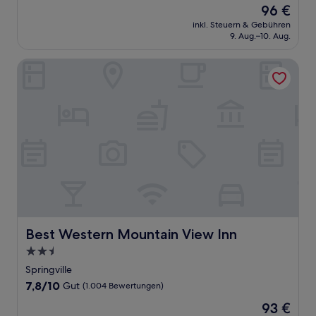
Der
96 €
10,
Preis
Sehr
inkl. Steuern & Gebühren
beträgt
9. Aug.–10. Aug.
gut,
96 €
(779
Bewertungen)
Best Western Mountain View Inn
Best Western Mountain View Inn
Best Western Mountain View Inn
2.5-
Sterne-
Springville
Unterkunft
7.8
7,8/10
Gut
(1.004 Bewertungen)
von
Der
93 €
10,