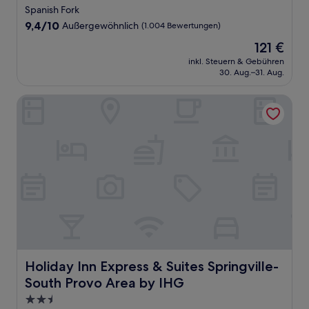
Sterne-
Spanish Fork
Unterkunft
9.4
9,4/10
Außergewöhnlich
(1.004 Bewertungen)
von
Der
121 €
10,
Preis
Außergewöhnlich,
inkl. Steuern & Gebühren
beträgt
30. Aug.–31. Aug.
(1.004
121 €
Bewertungen)
Holiday Inn Express & Suites Springville-South Provo Area
Holiday Inn Express & Suites Springville-South Provo Ar
Holiday Inn Express & Suites Springville-
South Provo Area by IHG
2.5-