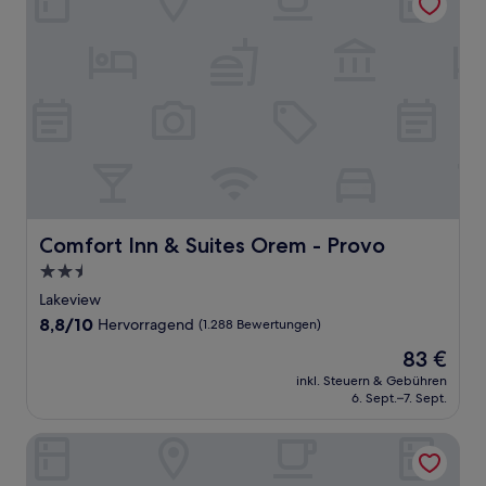
Comfort Inn & Suites Orem - Provo
Comfort Inn & Suites Orem - Provo
2.5-
Sterne-
Lakeview
Unterkunft
8.8
8,8/10
Hervorragend
(1.288 Bewertungen)
von
Der
83 €
10,
Preis
Hervorragend,
inkl. Steuern & Gebühren
beträgt
6. Sept.–7. Sept.
(1.288
83 €
Bewertungen)
Hyatt Place Provo