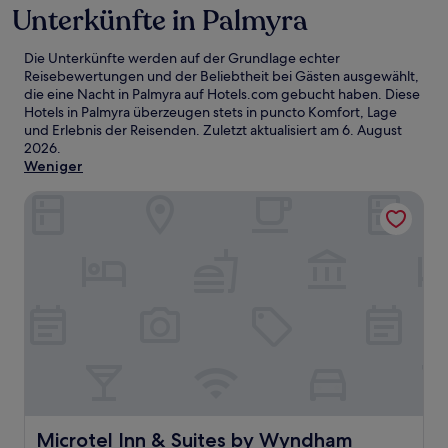
Unterkünfte in Palmyra
Die Unterkünfte werden auf der Grundlage echter
Reisebewertungen und der Beliebtheit bei Gästen ausgewählt,
die eine Nacht in Palmyra auf Hotels.com gebucht haben. Diese
Hotels in Palmyra überzeugen stets in puncto Komfort, Lage
und Erlebnis der Reisenden. Zuletzt aktualisiert am
6. August
2026
.
Weniger
Microtel Inn & Suites by Wyndham Springville/Provo
Microtel Inn & Suites by Wyndham Springville/Provo
Microtel Inn & Suites by Wyndham