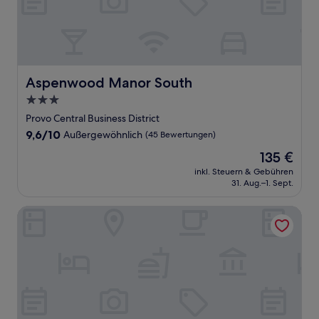
Aspenwood Manor South
Aspenwood Manor South
3.0-
Sterne-
Provo Central Business District
Unterkunft
9.6
9,6/10
Außergewöhnlich
(45 Bewertungen)
von
Der
135 €
10,
Preis
Außergewöhnlich,
inkl. Steuern & Gebühren
beträgt
31. Aug.–1. Sept.
(45
135 €
Bewertungen)
Art City Inn