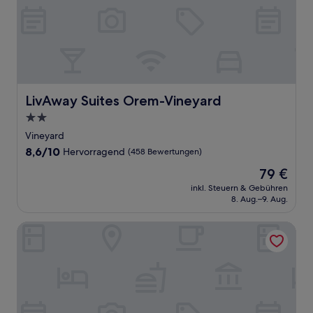
LivAway Suites Orem-Vineyard
LivAway Suites Orem-Vineyard
2.0-
Sterne-
Vineyard
Unterkunft
8.6
8,6/10
Hervorragend
(458 Bewertungen)
von
Der
79 €
10,
Preis
Hervorragend,
inkl. Steuern & Gebühren
beträgt
8. Aug.–9. Aug.
(458
79 €
Bewertungen)
Holiday Inn Express & Suites Orem-North Provo by IHG