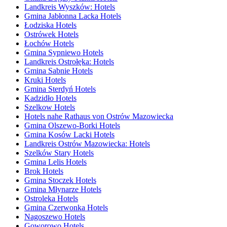
Landkreis Wyszków: Hotels
Gmina Jabłonna Lacka Hotels
Łodziska Hotels
Ostrówek Hotels
Łochów Hotels
Gmina Sypniewo Hotels
Landkreis Ostrołęka: Hotels
Gmina Sabnie Hotels
Kruki Hotels
Gmina Sterdyń Hotels
Kadzidło Hotels
Szelkow Hotels
Hotels nahe Rathaus von Ostrów Mazowiecka
Gmina Olszewo-Borki Hotels
Gmina Kosów Lacki Hotels
Landkreis Ostrów Mazowiecka: Hotels
Szelków Stary Hotels
Gmina Lelis Hotels
Brok Hotels
Gmina Stoczek Hotels
Gmina Młynarze Hotels
Ostroleka Hotels
Gmina Czerwonka Hotels
Nagoszewo Hotels
Goworowo Hotels