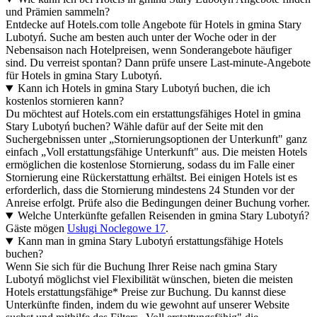
und Prämien sammeln?
Entdecke auf Hotels.com tolle Angebote für Hotels in gmina Stary
Lubotyń. Suche am besten auch unter der Woche oder in der
Nebensaison nach Hotelpreisen, wenn Sonderangebote häufiger
sind. Du verreist spontan? Dann prüfe unsere Last-minute-Angebote
für Hotels in gmina Stary Lubotyń.
Kann ich Hotels in gmina Stary Lubotyń buchen, die ich
kostenlos stornieren kann?
Du möchtest auf Hotels.com ein erstattungsfähiges Hotel in gmina
Stary Lubotyń buchen? Wähle dafür auf der Seite mit den
Suchergebnissen unter „Stornierungsoptionen der Unterkunft" ganz
einfach „Voll erstattungsfähige Unterkunft" aus. Die meisten Hotels
ermöglichen die kostenlose Stornierung, sodass du im Falle einer
Stornierung eine Rückerstattung erhältst. Bei einigen Hotels ist es
erforderlich, dass die Stornierung mindestens 24 Stunden vor der
Anreise erfolgt. Prüfe also die Bedingungen deiner Buchung vorher.
Welche Unterkünfte gefallen Reisenden in gmina Stary Lubotyń?
Gäste mögen
Usługi Noclegowe 17
.
Kann man in gmina Stary Lubotyń erstattungsfähige Hotels
buchen?
Wenn Sie sich für die Buchung Ihrer Reise nach gmina Stary
Lubotyń möglichst viel Flexibilität wünschen, bieten die meisten
Hotels erstattungsfähige* Preise zur Buchung. Du kannst diese
Unterkünfte finden, indem du wie gewohnt auf unserer Website