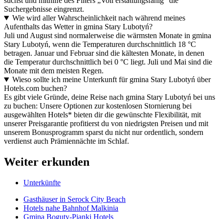
suchst und mithilfe des Filters „Voll erstattungsfähig" die
Suchergebnisse eingrenzt.
Wie wird aller Wahrscheinlichkeit nach während meines
Aufenthalts das Wetter in gmina Stary Lubotyń?
Juli und August sind normalerweise die wärmsten Monate in gmina
Stary Lubotyń, wenn die Temperaturen durchschnittlich 18 °C
betragen. Januar und Februar sind die kältesten Monate, in denen
die Temperatur durchschnittlich bei 0 °C liegt. Juli und Mai sind die
Monate mit dem meisten Regen.
Wieso sollte ich meine Unterkunft für gmina Stary Lubotyń über
Hotels.com buchen?
Es gibt viele Gründe, deine Reise nach gmina Stary Lubotyń bei uns
zu buchen: Unsere Optionen zur kostenlosen Stornierung bei
ausgewählten Hotels* bieten dir die gewünschte Flexibilität, mit
unserer Preisgarantie profitierst du von niedrigsten Preisen und mit
unserem Bonusprogramm sparst du nicht nur ordentlich, sondern
verdienst auch Prämiennächte im Schlaf.
Weiter erkunden
Unterkünfte
Gasthäuser in Serock City Beach
Hotels nahe Bahnhof Malkinia
Gmina Boguty-Pianki Hotels