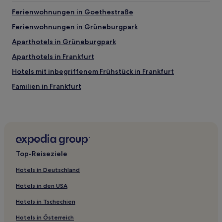
Ferienwohnungen in Goethestraße
Ferienwohnungen in Grüneburgpark
Aparthotels in Grüneburgpark
Aparthotels in Frankfurt
Hotels mit inbegriffenem Frühstück in Frankfurt
Familien in Frankfurt
Haustierfreundliche in Frankfurt
Business nahe Große Bockenheimer Straße
Lgbtqia-Freundliche nahe Große Bockenheimer Straße
Hotels mit Wellnessbereich nahe Große Bockenheimer
Top-Reiseziele
Straße
Familien nahe Große Bockenheimer Straße
Hotels in Deutschland
Boutique- nahe Große Bockenheimer Straße
Hotels in den USA
Hotels mit Parkplatz in Rosbach vor der Höhe
Hotels in Tschechien
Haustierfreundliche in Wiesbaden
Hotels in Österreich