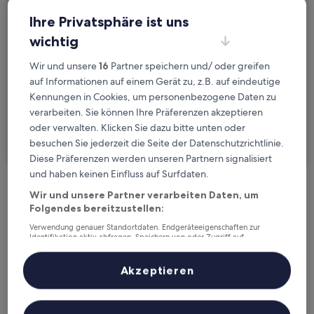
Bahnhof Grävenwiesbach, Grävenwiesbach, Hessen,
Ihre Privatsphäre ist uns
Daten
wichtig
Sa., 22. Aug. - So., 23. Aug.
Wir und unsere
16
Partner speichern und/ oder greifen
Gäste
auf Informationen auf einem Gerät zu, z.B. auf eindeutige
2 Reisende, 1 Zimmer
Kennungen in Cookies, um personenbezogene Daten zu
Ich reise geschäftlich
verarbeiten. Sie können Ihre Präferenzen akzeptieren
oder verwalten. Klicken Sie dazu bitte unten oder
Suchen
besuchen Sie jederzeit die Seite der Datenschutzrichtlinie.
Diese Präferenzen werden unseren Partnern signalisiert
und haben keinen Einfluss auf Surfdaten.
Kostenlose Stornierung bei
Wir und unsere Partner verarbeiten Daten, um
Folgendes bereitzustellen:
Planänderungen
Verwendung genauer Standortdaten. Endgeräteeigenschaften zur
Identifikation aktiv abfragen. Speichern von oder Zugriff auf
Verdiene Prämien für jede
Informationen auf einem Endgerät. Personalisierte Werbung und
Inhalte, Messung von Werbeleistung und der Performance von Inhalten,
wahrgenommene Übernachtung
Zielgruppenforschung sowie Entwicklung und Verbesserung von
Akzeptieren
Angeboten.
Liste der Partner (Lieferanten)
Mehr sparen mit Preisen für Mitglieder