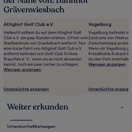
der Nähe von: Bahnhof
Grävenwiesbach
Attighof Golf Club e.V.
Vogelburg
Vielleicht solltest du auf dem Attighof Golf
Vogelburg befindet sic
Club e.V. ein paar Runden drehen, 0,9 km vom
Zentrums von Weilrod, s
Stadtzentrum von Griedelbach entfernt. Nur
Zwischenstopp probleml
eine kurze Fahrt von Attighof Golf Club e.V.
Wenn dir Vogelburg gefä
entfernt befindet sich Golf-Club Schloss
Kristallhöhle Kubach li
Braunfels e. V., wenn du es nicht abwarten
du den Park innerhalb 
kannst, noch ein paar Löcher zu schlagen.
Weniger anzeigen
Weniger anzeigen
Unterkünfte anzeigen
Unterkünfte anzeige
Weiter erkunden
Unterkünfte
Mietwagen