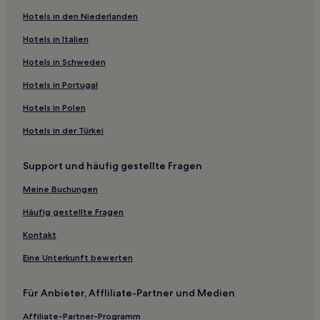
Haustierfreundliche in Gießen
Hotels in den Niederlanden
Hotels mit Parkplatz in Friedrichsdorf
Hotels in Italien
Hotels mit Parkplatz in Rödelheim
Hotels in Schweden
Haustierfreundliche in Bad Nauheim
Hotels in Portugal
Business in Kronberg im Taunus
Hotels in Polen
Hotels mit Wellnessbereich nahe Kaiserstraße
Hotels in der Türkei
Familien nahe Kaiserstraße
Lgbtqia-Freundliche nahe Kaiserstraße
Support und häufig gestellte Fragen
Luxus nahe Kaiserstraße
Meine Buchungen
Familien in Ober-Mörlen
Häufig gestellte Fragen
Lgbtqia-Freundliche nahe Goethestraße
Kontakt
Hotels mit inbegriffenem Frühstück nahe Goethestraße
Eine Unterkunft bewerten
Günstige nahe Goethestraße
Familien nahe Leipziger Straße
Für Anbieter, Affliliate-Partner und Medien
Hotels mit inbegriffenem Frühstück nahe Leipziger Straße
Affiliate-Partner-Programm