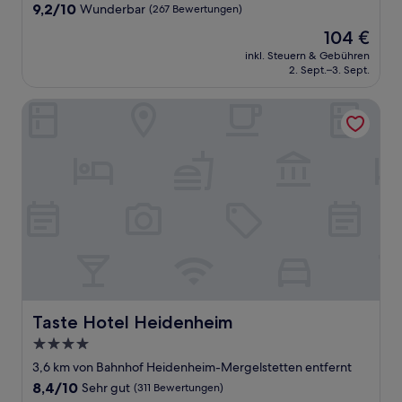
Unterkunft
9.2
9,2/10
Wunderbar
(267 Bewertungen)
von
Der
104 €
10,
Preis
Wunderbar,
inkl. Steuern & Gebühren
beträgt
2. Sept.–3. Sept.
(267
104 €
Bewertungen)
Taste Hotel Heidenheim
Taste Hotel Heidenheim
Taste Hotel Heidenheim
4.0-
Sterne-
3,6 km von Bahnhof Heidenheim-Mergelstetten entfernt
Unterkunft
8.4
8,4/10
Sehr gut
(311 Bewertungen)