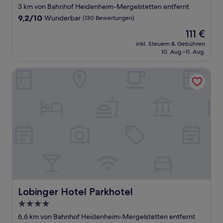
3 km von Bahnhof Heidenheim-Mergelstetten entfernt
9.2
9,2/10
Wunderbar
(130 Bewertungen)
von
Der
111 €
10,
Preis
Wunderbar,
inkl. Steuern & Gebühren
beträgt
10. Aug.–11. Aug.
(130
111 €
Bewertungen)
Lobinger Hotel Parkhotel
Lobinger Hotel Parkhotel
Lobinger Hotel Parkhotel
4.0-
Sterne-
6,6 km von Bahnhof Heidenheim-Mergelstetten entfernt