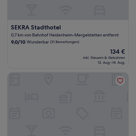
SEKRA Stadthotel
SEKRA Stadthotel
0,7 km von Bahnhof Heidenheim-Mergelstetten entfernt
9.0
9,0/10
Wunderbar
(31 Bewertungen)
von
Der
134 €
10,
Preis
Wunderbar,
inkl. Steuern & Gebühren
beträgt
13. Aug.–14. Aug.
(31
134 €
Bewertungen)
Brenzhotel Heidenheim