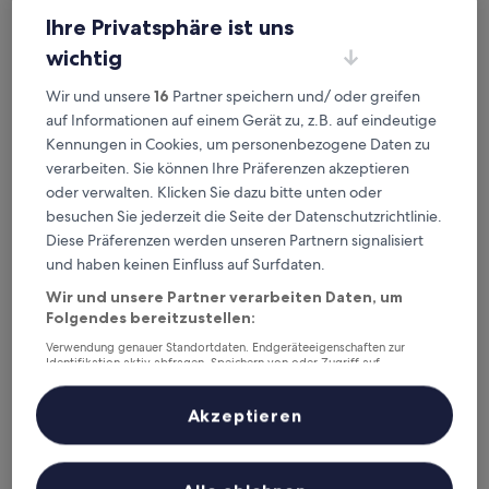
Überprüfe die Preise für diese Daten
Ihre Privatsphäre ist uns
Heute
Morgen
wichtig
8. Aug. - 9. Aug.
9. Aug. - 10. Aug.
Wir und unsere
16
Partner speichern und/ oder greifen
Nächstes Wochenende
In zwei Wochen
auf Informationen auf einem Gerät zu, z.B. auf eindeutige
14. Aug. - 16. Aug.
21. Aug. - 23. Aug.
Kennungen in Cookies, um personenbezogene Daten zu
verarbeiten. Sie können Ihre Präferenzen akzeptieren
Empfohlene Unterkünfte
Preis (aufsteigend)
Ent
oder verwalten. Klicken Sie dazu bitte unten oder
Deine Ausgangsbasis nahe
besuchen Sie jederzeit die Seite der Datenschutzrichtlinie.
Diese Präferenzen werden unseren Partnern signalisiert
Bahnhof Heidenheim-
und haben keinen Einfluss auf Surfdaten.
Mergelstetten
Wir und unsere Partner verarbeiten Daten, um
Folgendes bereitzustellen:
Verwendung genauer Standortdaten. Endgeräteeigenschaften zur
Schlosshotel Hellenstein
Identifikation aktiv abfragen. Speichern von oder Zugriff auf
Informationen auf einem Endgerät. Personalisierte Werbung und
Inhalte, Messung von Werbeleistung und der Performance von Inhalten,
Zielgruppenforschung sowie Entwicklung und Verbesserung von
Akzeptieren
Angeboten.
Liste der Partner (Lieferanten)