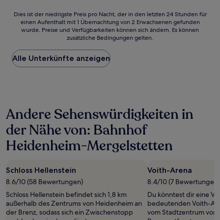
Dies
Dies ist der niedrigste Preis pro Nacht, der in den letzten 24 Stunden für
einen Aufenthalt mit 1 Übernachtung von 2 Erwachsenen gefunden
ist
wurde. Preise und Verfügbarkeiten können sich ändern. Es können
der
zusätzliche Bedingungen gelten.
niedrigste
Preis
Alle Unterkünfte anzeigen
pro
Nacht,
der
in
den
letzten
Andere Sehenswürdigkeiten in
24 Stunden
für
der Nähe von: Bahnhof
einen
Aufenthalt
Heidenheim-Mergelstetten
mit
1 Übernachtung
von
Schloss Hellenstein
Voith-Arena
2 Erwachsenen
8.6/10 (58 Bewertungen)
8.4/10 (7 Bewertungen)
gefunden
wurde.
Schloss Hellenstein befindet sich 1,8 km
Du könntest dir eine Ve
Preise
außerhalb des Zentrums von Heidenheim an
bedeutenden Voith-Are
und
der Brenz, sodass sich ein Zwischenstopp
vom Stadtzentrum von 
Verfügbarkeiten