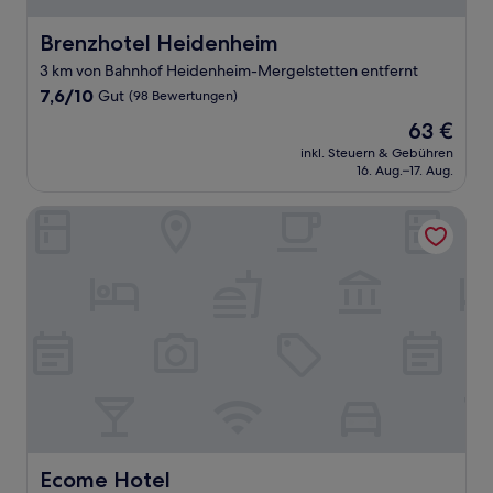
Brenzhotel Heidenheim
Brenzhotel Heidenheim
3 km von Bahnhof Heidenheim-Mergelstetten entfernt
7.6
7,6/10
Gut
(98 Bewertungen)
von
Der
63 €
10,
Preis
Gut,
inkl. Steuern & Gebühren
beträgt
16. Aug.–17. Aug.
(98
63 €
Bewertungen)
Ecome Hotel
Ecome Hotel
Ecome Hotel