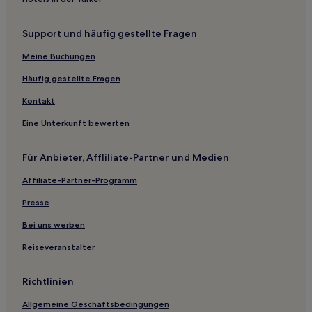
Hotels mit inbegriffenem Frühstück in Baden-
Württemberg
Support und häufig gestellte Fragen
Ski in Baden-Württemberg
Meine Buchungen
Hotels mit WLAN in Baden-Württemberg
Häufig gestellte Fragen
Hotels mit Wellnessbereich in Baden-Württemberg
Kontakt
Hotels mit Pool in Baden-Württemberg
Eine Unterkunft bewerten
Hotels mit Parkplatz in Baden-Württemberg
Haustierfreundliche in Reutlingen
Für Anbieter, Affliliate-Partner und Medien
Familien in Ulm
Affiliate-Partner-Programm
Haustierfreundliche in Ulm
Presse
Haustierfreundliche nahe Königstraße
Bei uns werben
Business nahe Königstraße
Reiseveranstalter
Lgbtqia-Freundliche nahe Königstraße
Haustierfreundliche in Ostfildern
Richtlinien
Haustierfreundliche nahe Hammetweil
Allgemeine Geschäftsbedingungen