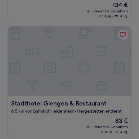
von
Der
134 €
10,
Preis
Sehr
inkl. Steuern & Gebühren
beträgt
27. Aug.–28. Aug.
gut,
134 €
(311
Bewertungen)
Stadthotel Giengen & Restaurant
Stadthotel Giengen & Restaurant
Stadthotel Giengen & Restaurant
6,5 km von Bahnhof Heidenheim-Mergelstetten entfernt
Der
83 €
Preis
inkl. Steuern & Gebühren
beträgt
9. Aug.–10. Aug.
83 €