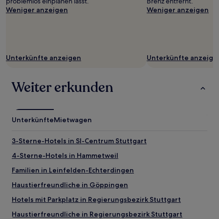
problemlos einplanen lässt.
Brenz entfernt.
können
Weniger anzeigen
Weniger anzeigen
sich
ändern.
Es
können
zusätzliche
Unterkünfte anzeigen
Unterkünfte anzeige
Bedingungen
gelten.
Weiter erkunden
Unterkünfte
Mietwagen
3-Sterne-Hotels in SI-Centrum Stuttgart
4-Sterne-Hotels in Hammetweil
Familien in Leinfelden-Echterdingen
Haustierfreundliche in Göppingen
Hotels mit Parkplatz in Regierungsbezirk Stuttgart
Haustierfreundliche in Regierungsbezirk Stuttgart