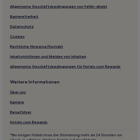
Familien in Stuttgart
Allgemeine Geschäftsbedingungen von FeWo-direkt
Haustierfreundliche in Stuttgart
Barrierefreiheit
Lgbtqia-Freundliche in Stuttgart
Datenschutz
Familien in Ludwigsburg
Cookies
Haustierfreundliche in Ludwigsburg
Rechtliche Hinweise/Kontakt
Business in Ellwangen
Inhaltsrichtlinien und Melden von Inhalten
Ulm Hotels
Allgemeine Geschäftsbedingungen für Hotels.com Rewards
Göppingen Hotels
Hotels nahe Greuth-Hang
Weitere Informationen
Landkreis Heidenheim: Hotels
Über uns
Fach Hotels
Karriere
Nellingen Hotels
Reiseführer
Fischerviertel-Blau: Hotels
Hotels.com Rewards
Hotels nahe Ulm-Messe
Hotels nahe Bahnhof Königsbronn
*Bei einigen Hotels muss die Stornierung mehr als 24 Stunden vor